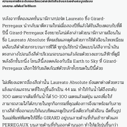
ความคมคายอีกระดับของเรือนเวลาสปอร์ตที่แข็งแกร่งอย่างสมบูรณ์แบบ
บทความ: ลภีพันธ์ โชติจินดา
หลังจากที่คอลเลคชั่นนาฬิกาสปอร์ต Laureato ซึ่ง Girard-
Perregaux นำกลับมาตีความใหม่เมื่อสองปีที่แล้วได้รับเสียงตอบรับที่ดี
ปีนี้ Girard-Perregaux จึงขยายไลน์ดังกล่าวด้วยนาฬิกาสามเรือนใน
ชื่อ Laureato Absolute ที่คมเข้มและดุดันด้วยการใช้ตัวเรือนไทเทเนียม
เคลือบสีดำด้วยกระบวนการพีวีดี ทุกรุ่นใช้หน้าปัดแบบไล่สีจากน้ำเงิน
ตรงกลางไปจนถึงสีดำบริเวณรอบนอกแล้วล้อมด้วยวงแหวนสีฟ้าที่ดูมี
พลังอีกชั้นหนึ่ง โทนสีนี้สอดคล้องกับธีม Earth to Sky ที่ Girard-
Perregaux เลือกใช้กับผลิตภัณฑ์ตัวหลักทั้งหมดในปีนี้ด้วย
ไม่เพียงเฉพาะเรื่องสีเท่านั้น Laureato Absolute ยังแตกต่างด้วยความ
แข็งแกร่งและขนาดที่ใหญ่ขึ้นอีกเป็น 44 มม. ทำให้กันน้ำได้ถึงระดับ
300 เมตรจากเดิมที่กันน้ำได้ 50-100 เมตรแล้วแต่รุ่น และเพื่อให้
สามารถสวมใส่ได้สบายในทุกกิจกรรมที่คุณต้องการจึงมาพร้อมกับสาย
ยางสีดำที่ออกแบบให้แนบชิดและดูเป็นหนึ่งเดียวกับตัวเรือน ฉีดขึ้นรูป
ในแม่พิมพ์พิเศษให้มีชื่อ GIRARD อยู่บนสายด้านที่หันเข้าหาตัวและ
PERREGAUX บนสายด้านที่หันออกด้านนอก ทำให้ดูวัยรุ่นขึ้นกว่า