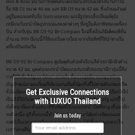
Bell & Ross มีนาฬิกาที่โดดเด่นไม่เหมือนใครในแวดวงนาฬิกาใน
ชื่อ BR 01 ขนาด 46 มม. และ BR 03 ขนาด 42 มม. ซึ่งล้วนแล้วแต่
อยู่ในคอลเลคชั่นชื่อ Instruments และมีรูปทรงสี่เหลี่ยมจัตุรัส
เหมือนกับหน้าปัดอุปกรณ์แสดงค่าต่างๆ ที่อยู่ในค็อกพิทของเครื่อง
บิน สำหรับรุ่น BR 03-92 Bi-Compass ใหม่ซึ่งเป็นลิมิเต็ดเอดิชั่น
จำนวน 999 เรือนนี้ก็ใช้แรงบันดาลใจมาจากเข็มทิศที่ใช้นำทางใน
เครื่องบินเช่นกัน
BR 03-92 Bi-Compass ดูเข้มดุดันด้วยตัวเรือนสีดำเซรามิกผิวด้าน
ขนาด 42 มม. จุดเด่นของหน้าปัดแบบเล่นระดับของนาฬิการุ่นนี้คือ
การใช้สีเพื่อให้ดูเวลาได้อย่างรวดเร็ว ชั้นล่างสุดมีจานหมุนพร้อม
สัญลักษณ์สามเหลี่ยมสีเขียวแทนเข็มชั่วโมงซึ่งชี้ไปตามตัวเลขและขีด
Get Exclusive Connections
ชั่วโมงโดยรอบที่มีสีเดียวกัน เข็มนาทีมีสีออฟไวท์หรือขาวเปลือกไข่ไก่
เป็นสีที่ใช้กันโดยปกติในอากาศยานของกองทัพเรือสหรัฐ และชี้ไป
with LUXUO Thailand
ยังขีดนาทีและตัวเลขนาทีซึ่งพิมพ์ไว้บนขอบหน้าปัดที่ยกสูงขึ้นมาอีก
Join us today
ระดับหนึ่ง คู่สีทั้งสองนี้ทำให้คุณอ่านค่าเวลาได้อย่างชัดเจนและ
รวดเร็วในเวลากลางวันและสามารถเรืองแสงได้เพื่อความสะดวกใน
เวลากลางคืน