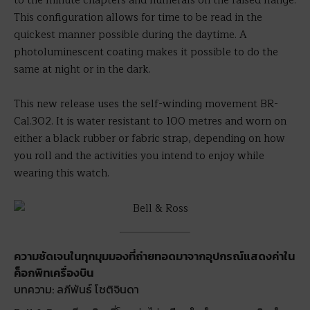
to the minute chapters and numerals on the raised flange.
This configuration allows for time to be read in the
quickest manner possible during the daytime. A
photoluminescent coating makes it possible to do the
same at night or in the dark.
This new release uses the self-winding movement BR-
Cal.302. It is water resistant to 100 metres and worn on
either a black rubber or fabric strap, depending on how
you roll and the activities you intend to enjoy while
wearing this watch.
ความชัดเจนในทุกมุมมองที่ถ่ายทอดมาจากอุปกรณ์แสดงค่าใน
ค็อกพิทเครื่องบิน
บทความ: ลภีพันธ์ โชติจินดา