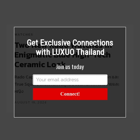
WATCHES
Get Exclusive Connections
Two New Rado Watches in
with LUXUO Thailand
Enigmatic Blue High-Tech
Ceramic Look
Join us today
Rado Captain Cook High-Tech Ceramic Skeleton และ
True Square Skeleton ในลุคสีน้ำเงินใหม่ที่ใส่ได้ทั้งชายและ
หญิง
Connect!
AUGUST 19, 2024