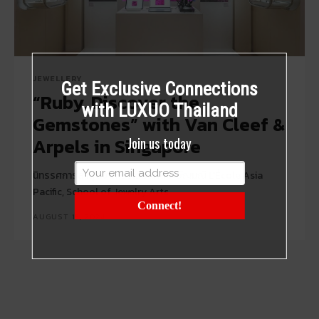
JEWELLERY
Get Exclusive Connections
“Ruby, Discover the
with LUXUO Thailand
Gemstones” with Van Cleef &
Arpels in Singapore
Join us today
นิทรรศการล่าสุดจากโรงเรียนศิลปะอัญมณี L'École Asia
Pacific, School of Jewelry Arts
Connect!
AUGUST 15, 2024