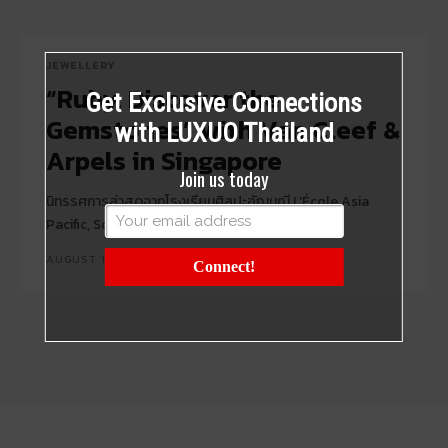
JEWELLERY
“Ruby, Discover the
Get Exclusive Connections
Gemstones” with Van Cleef &
with LUXUO Thailand
Arpels in Singapore
Join us today
นิทรรศการล่าสุดจากโรงเรียนศิลปะอัญมณี L'École Asia
Pacific, School of Jewelry Arts
AUGUST 15, 2024
Connect!