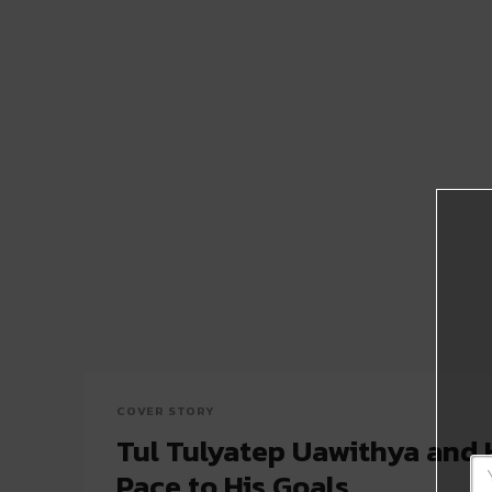
COVER STORY
Tul Tulyatep Uawithya and 
Pace to His Goals