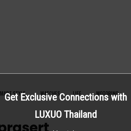
MART STYLE
WATCHES
LIFE
MOTORING
Get Exclusive Connections with
LUXUO Thailand
prasert