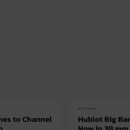
WATCHES
hes to Channel
Hublot Big Ba
n
Now in 38 mm 