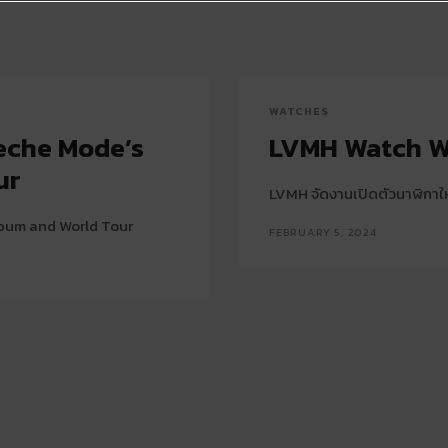
WATCHES
eche Mode’s
LVMH Watch W
ur
LVMH จัดงานเปิดตัวนาฬิกาให
lbum and World Tour
FEBRUARY 5, 2024