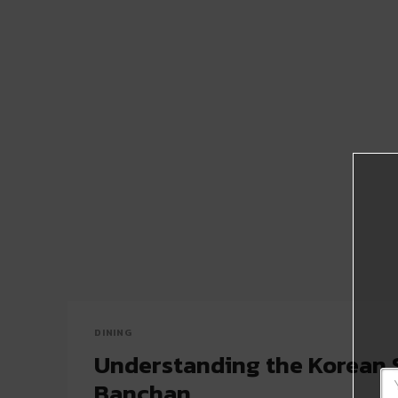
DINING
Understanding the Korean 
Banchan