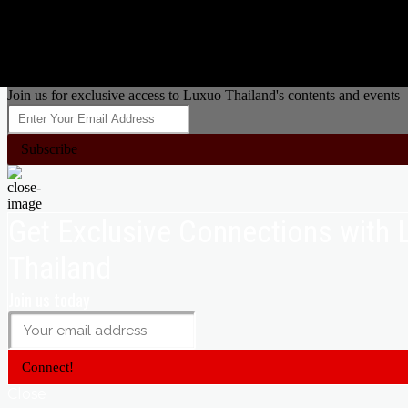
Join us for exclusive access to Luxuo Thailand's contents and events
Subscribe
Get Exclusive Connections with
Thailand
Join us today
Connect!
Close