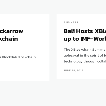
BUSINESS
ackarrow
Bali Hosts XB
kchain
up to IMF-Wor
The XBlockchain Summit wi
upheaval in the spirit of
or BlockBali Blockchain
technology through colla
JUNE 29, 2018