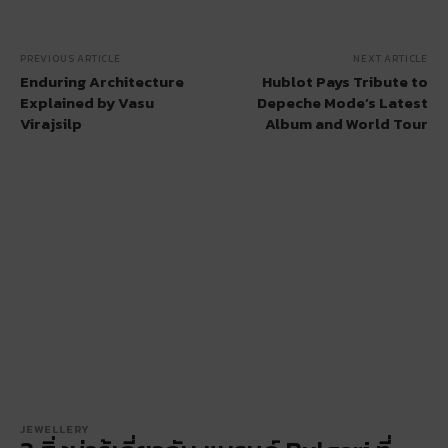
PREVIOUS ARTICLE
NEXT ARTICLE
Enduring Architecture
Hublot Pays Tribute to
Explained by Vasu
Depeche Mode’s Latest
Virajsilp
Album and World Tour
JEWELLERY