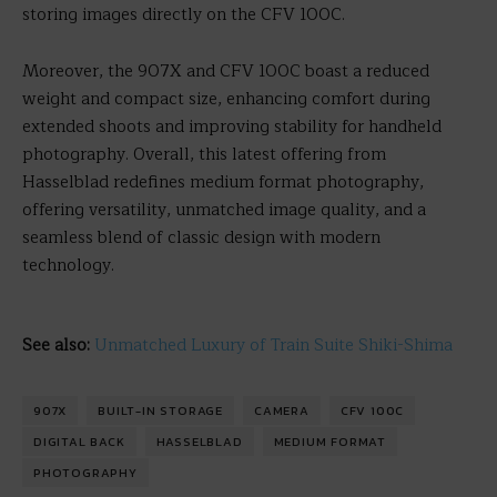
storing images directly on the CFV 100C.
Moreover, the 907X and CFV 100C boast a reduced
weight and compact size, enhancing comfort during
extended shoots and improving stability for handheld
photography. Overall, this latest offering from
Hasselblad redefines medium format photography,
offering versatility, unmatched image quality, and a
seamless blend of classic design with modern
technology.
See also:
Unmatched Luxury of Train Suite Shiki-Shima
907X
BUILT-IN STORAGE
CAMERA
CFV 100C
DIGITAL BACK
HASSELBLAD
MEDIUM FORMAT
PHOTOGRAPHY