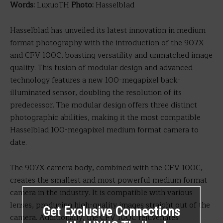
Words:
LuxuoTH
Photo:
Hasselblad
Hasselblad has unveiled its latest innovation in medium
format photography with the introduction of the 907X
and CFV 100C, boasting versatility and unmatched image
quality. This fusion of modular design and advanced
technology features a new 100-megapixel back-
illuminated sensor, doubling the resolution of its
predecessor. The modular design offers three distinct
photographic abilities, making it the most compatible
Hasselblad 100-megapixel medium format camera to
date.
The 907X camera body, combined with the CFV 100C,
creates the smallest and most powerful medium format
camera in the industry. It is compatible with various
lenses, producing high-quality images straight out of the
Get Exclusive Connections
camera. Additionally, the CFV 100C rejuvenates