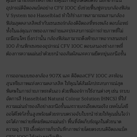
คุณสามารถรังสรรค์ภาพถ่ายคุณภาพสูงได้โดยตรง นอกจากนั้น
อุปกรณ์ดิจิตอลแบ็คอย่าง CFV 100C ยังช่วยฟื้นฟูระบบกล้องฟิล์ม
V System ของ Hasselblad ทำให้ช่างภาพสามารถผสานกล้อง
ฟิล์มสุดคลาสสิคเข้ากับเซนเซอร์กล้องดิจิตอลที่ทรงพลัง ตอบโจทย์
ทั้งในแง่คุณภาพของภาพถ่ายและประสบการณ์การถ่ายภาพที่ไม่
เหมือนใคร ยิ่งกว่านั้น กล้องฟิล์มสามารถดึงศักยภาพจากเซนเซอร์
100 ล้านพิกเซลของอุปกรณ์ CFV 100C ตอบสนองช่างภาพที่
ต้องการความแม่นยำด้วยหน้าจอสัมผัสและความยืดหยุ่นเหนือชั้น
การออกแบบของกล้อง 907X และ ดิจิตอลCFV 100C สะท้อน
สุนทรียภาพแห่งความคลาสสิค ให้คุณได้สัมผัสประสบการณ์สุด
พิเศษในการถ่ายภาพระดับเอว ด้วยฟีเจอร์การใช้งานต่างๆ เช่น ระบบ
จัดการสี Hasselblad Natural Colour Solution (HNCS) ที่ให้
ความแม่นยำของสีอย่างเหนือชั้นและรายละเอียดสมจริง เทคโนโลยี
ออโต้โฟกัสขั้นสูงพร้อมด้วยระบบตรวจจับใบหน้าช่วยให้คุณมั่นใจว่า
จะได้ภาพถ่ายที่คมชัดและแม่นยำ พื้นที่จัดเก็บข้อมูลในตัวขนาด
ความจุ 1 TB เอื้อต่อการเก็บบันทึกภาพถ่ายโดยตรงบนดิจิตอลแบ็ค