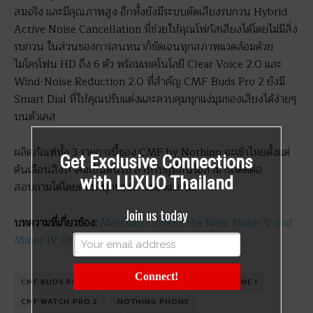
สมจริง และมีคุณภาพสูง อีกทั้งยังมีระบบตัดเสียงรบกวน Hybrid
Active Noise Cancellation ที่ช่วยให้คุณโฟกัสเสียงได้โดยไม่มีสิ่ง
รบกวน ในส่วนของการสนทนาก็ชัดเจนทุกสภาพแวดล้อมด้วย
ไมโครโฟน HD ถึง 6 ตัว พร้อมเทคโนโลยี Clear Voice 2.0 และ
Wind-Noise Reduction 2.0 ที่สำคัญ CMF Buds Pro 2 ยังมี
Smart Dial ที่ให้คุณปรับแต่งและควบคุมทุกแง่มุมของเสียงได้ง่ายๆ
บนตัวเคส
ผลิตภัณฑ์ทั้ง 3 รายการนี้ของ CMF by Nothing จะเข้าไทยตั้งแต่
Get Exclusive Connections
ต้นเดือนสิงหาคมเป็นต้นไป สำหรับผู้ที่สนใจสามารถติดต่อ
with LUXUO Thailand
สอบถามได้โดยตรงที่ทุกช่องทางของแบรนด์
Join us today
บทความที่เกี่ยวข้อง:
Marshall Unveils the New Major V and
Minor IV Offering Enhanced Performance
Connect!
CMF BUDS PRO 2
CMF BY NOTHING
CMF PHONE 1
CMF WATCH PRO 2
NOTHING PHONE