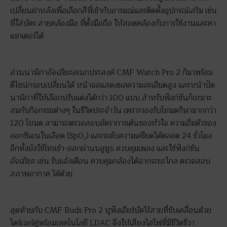
เปลี่ยนฝาหลังเพื่อเลือกสีที่เข้ากับอารมณ์และติดตั้งอุปกรณ์เสริม เช่น
ที่ใส่บัตร สายคล้องมือ ที่ตั้งมือถือ ให้สอดคล้องกับการใช้งานและคา
แรกเตอร์ได้
ส่วนนาฬิกาอัจฉริยะอเนกประสงค์ CMF Watch Pro 2 ก็มาพร้อม
ดีไซน์กรอบเปลี่ยนได้ หน้าจอแสดงผลความละเอียดสูง และหน้าปัด
นาฬิกาที่ให้เลือกปรับแต่งได้กว่า 100 แบบ สำหรับฟังก์ชันก็เหมาะ
สมกับกิจกรรมต่างๆ ในชีวิตประจำวัน เพราะรองรับโหมดกีฬามากกว่า
120 โหมด สามารถตรวจสอบอัตราการเต้นของหัวใจ ความอิ่มตัวของ
ออกซิเจนในเลือด (SpO₂) และระดับความเครียดได้ตลอด 24 ชั่วโมง
อีกทั้งยังใช้โทรเข้า-ออกผ่านบลูทูธ ควบคุมเพลง และใช้ฟังก์ชัน
อัจฉริยะ เช่น รับแจ้งเตือน ควบคุมกล้องได้จากระยะไกล ตรวจสอบ
สภาพอากาศ ได้ด้วย
สุดท้ายกับ CMF Buds Pro 2 หูฟังเอียร์บัดไร้สายที่ขับเคลื่อนด้วย
ไดร์เวอร์คู่พร้อมเทคโนโลยี LDAC จึงให้เสียงไฮไฟที่มีชีวิตชีวา