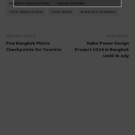
PANERAI INNOVATION
SMART PHONE
TECH INNOVATION
TECH NEWS
WIRELESS EARBUDS
PREVIOUS ARTICLE
NEXT ARTICLE
Five Bangkok Photo
Seiko Power Design
Checkpoints for Tourists
Project 2024 in Bangkok
Until 16 July