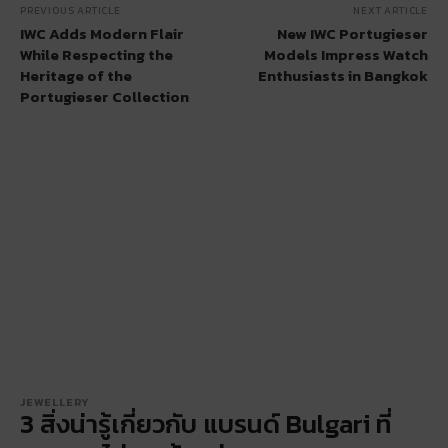
PREVIOUS ARTICLE
NEXT ARTICLE
IWC Adds Modern Flair
New IWC Portugieser
While Respecting the
Models Impress Watch
Heritage of the
Enthusiasts in Bangkok
Portugieser Collection
JEWELLERY
3 สิ่งน่ารู้เกี่ยวกับ แบรนด์ Bulgari ที่