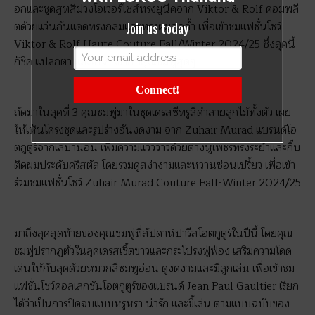
อกและชุดสูทสีม่วงโอเวอร์ไซส์ทรงยูนีคจาก Viktor & Rolf คอมพลี
Join us today
ตด้วยแว่นกันแดดทรงกลมและทรงผมสุดล้ำ เพื่อเข้าชมแฟชั่นโชว์
Viktor & Rolf Haute Couture Fall/Winter 2024/25 ซึ่งลุคนี้
ก็ชิค แปลกตา และเก๋ไก๋ เข้ากับคุณชมพู่สุดๆ
Connect!
ถัดมาในลุคที่ 3 คุณชมพู่มาในชุดเดรสซีทรูสีดำลายลูกไม้ทั้งตัว เผย
ให้เห็นโครงชุดและรูปร่างอันงดงาม จาก Zuhair Murad แบรนด์โอ
ตกูตูร์จากเลบานอน เพิ่มความแวววาวด้วยต่างหูเพชรทรงระย้าและกิ๊บ
ติดผมประดับคริสตัล โดยรวมดูสง่างามและหวานซ่อนเปรี้ยว เพื่อเข้า
ร่วมชมแฟชั่นโชว์ Zuhair Murad Couture Fall-Winter 2024/25
มาถึงลุคสุดท้ายของคุณชมพู่ที่สัปดาห์ปารีสโอตกูตูร์ในปีนี้ โดยคุณ
ชมพู่ปรากฏตัวในลุคเดรสเชิ้ตขาวและกระโปรงฟู่ฟ่อง เสริมความโดด
เด่นให้กับลุคด้วยหมวกสีชมพูอ่อน ดูงดงามและมีลูกเล่น เพื่อเข้าชม
แฟชั่นโชว์คอลเลกชันโอตกูตูร์ของแบรนด์ Jean Paul Gaultier เรียก
ได้ว่าเป็นการปิดจบแบบหรูหรา น่ารัก และขี้เล่น ตามแบบฉบับของ