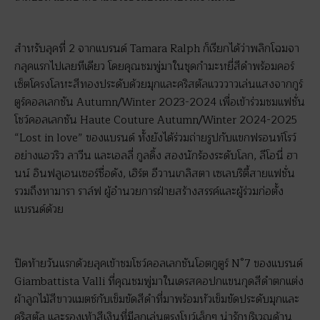
สำหรับลุคที่ 2 จากแบรนด์ Tamara Ralph ก็เรียกได้ว่าพลิกโฉมจา
กลุคแรกไปเลยทีเดียว โดยคุณชมพู่มาในชุดกำมะหยี่สีดำพร้อมคอร์
เซ็ตโครงโลหะสีทองประดับด้วยมุกและคริสตัลแวววาวเล่นแสงจากกูร์
ตูร์คอลเลกชัน Autumn/Winter 2023-2024 เพื่อเข้าร่วมชมแฟชั่น
โชว์คอลเลกชัน Haute Couture Autumn/Winter 2024-2025
“Lost in love” ของแบรนด์ ทั้งยังได้ร่วมถ่ายรูปกับแขกฟรอนท์โรว์
อย่างแอวริว ลาวีน และเอลลี่ กูลดิ้ง สองนักร้องระดับโลก, ลีโอนี่ ฮา
นน์ อินฟลูเอนเซอร์ชื่อดัง, เฮิร์ต อีวานเกลิสตา เซเลบริตี้สายแฟชั่น
รวมถึงทามารา ราล์ฟ ผู้อำนวยการฝ่ายสร้างสรรค์และผู้ร่วมก่อตั้ง
แบรนด์ด้วย
ปิดท้ายวันแรกด้วยลุคเข้าชมโชว์คอลเลกชันโอตกูตูร์ N°7 ของแบรนด์
Giambattista Valli ที่คุณชมพู่มาในเดรสคอปกแขนกุดสีดำตกแต่ง
ผ้าลูกไม้สีขาวแมตช์กับเข็มขัดสีดำที่มาพร้อมหัวเข็มขัดประดับมุกและ
คริสตัล และรองเท้าสีเงินที่มีลูกเล่นตรงโบว์เล็กๆ น่ารักบริเวณด้าน