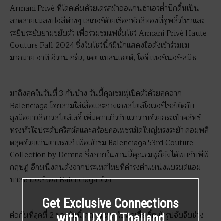
Armani Privé ที่โดดเด่นด้วยเดรสผ้าออแกนซ่าเอวต่ำปักดิ้นเป็น
ลวดลายแมลงปอสีต่างๆ เลเยอร์ด้วยเชือกทักสีทองที่ดูพลิ้วไหวและ
ระยิบระยับยามขยับตัว เพื่อร่วมชมแฟชั่นโชว์ Armani Privé Haute
Couture Fall 2024 ซึ่งในโชว์นี้ก็มีนักแสดงชื่อดังเข้าร่วมชม
มากมาย อาทิ อีวาน กรีน, เคต แบลนเชตต์, โจดี้ เทอร์เนอร์-สมิธ
มาถึงลุคในวันที่ 3 กันบ้าง วันนี้คุณชมพู่เปิดตัวด้วยลุคจาก
Balenciaga โดยสวมใส่เสื้อและกางเกงสไตล์โอเวอร์ไซส์ตัดกับ
ถุงมือยาวสีขาวสไตล์เลดี้ เพิ่มความวิววับแวววาบด้วยกระเป๋าคลัทช์
ทรงหัวใจประดับคริสตัลและสร้อยคอเพชรเม็ดใหญ่ทรงระย้า คอมพลี
ตลุคด้วยแว่นตาทรงเก๋ เพื่อเข้าชม Balenciaga 53rd Couture
Collection by Demna ซึ่งภายในงานนี้คุณชมพู่ก็ยังได้พบกับพีพี
กฤษฏ์ อีกหนึ่งคนดังจากประเทศไทยที่ดำรงตำแหน่งแบรนด์แอม
บาสซาเดอร์ของ Balenciaga ด้วย
Get Exclusive Connections
ต่อกันที่ลุคที่ 2 ของวันนี้ คุณชมพู่มาในลุคเสื้อเชิ้ตเข้ารูปจับจีบช่วง
with LUXUO Thailand