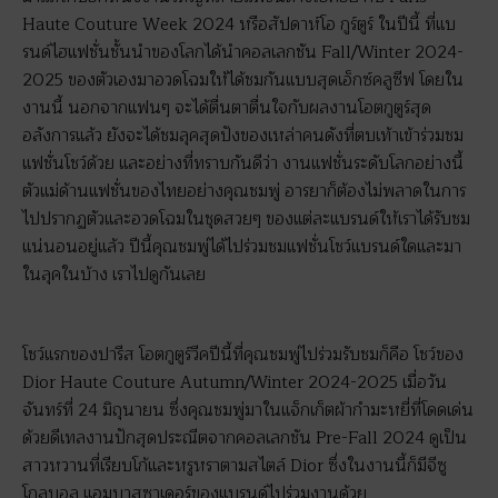
Haute Couture Week 2024 หรือสัปดาห์โอ กูร์ตูร์ ในปีนี้ ที่แบ
รนด์ไฮแฟชั่นชั้นนำของโลกได้นำคอลเลกชัน Fall/Winter 2024-
2025 ของตัวเองมาอวดโฉมให้ได้ชมกันแบบสุดเอ็กซ์คลูซีฟ โดยใน
งานนี้ นอกจากแฟนๆ จะได้ตื่นตาตื่นใจกับผลงานโอตกูตูร์สุด
อลังการแล้ว ยังจะได้ชมลุคสุดปังของเหล่าคนดังที่ตบเท้าเข้าร่วมชม
แฟชั่นโชว์ด้วย และอย่างที่ทราบกันดีว่า งานแฟชั่นระดับโลกอย่างนี้
ตัวแม่ด้านแฟชั่นของไทยอย่างคุณชมพู่ อารยาก็ต้องไม่พลาดในการ
ไปปรากฏตัวและอวดโฉมในชุดสวยๆ ของแต่ละแบรนด์ให้เราได้รับชม
แน่นอนอยู่แล้ว ปีนี้คุณชมพู่ได้ไปร่วมชมแฟชั่นโชว์แบรนด์ใดและมา
ในลุคในบ้าง เราไปดูกันเลย
โชว์แรกของปารีส โอตกูตูร์วีคปีนี้ที่คุณชมพู่ไปร่วมรับชมก็คือ โชว์ของ
Dior Haute Couture Autumn/Winter 2024-2025 เมื่อวัน
จันทร์ที่ 24 มิถุนายน ซึ่งคุณชมพู่มาในแจ็กเก็ตผ้ากำมะหยี่ที่โดดเด่น
ด้วยดีเทลงานปักสุดประณีตจากคอลเลกชัน Pre-Fall 2024 ดูเป็น
สาวหวานที่เรียบโก้และหรูหราตามสไตล์ Dior ซึ่งในงานนี้ก็มีจีซู
โกลบอล แอมบาสซาเดอร์ของแบรนด์ไปร่วมงานด้วย