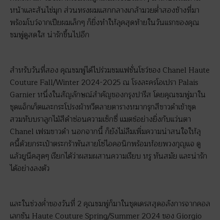
หน้าและส้นไข่มุก ส่วนทรงผมแสกกลางเกล้ามวยต่ำสองข้างที่มา
พร้อมโบว์จากเปียผมเล็กๆ ก็ยิ่งทำให้ลุคสุดท้ายในวันแรกของคุณ
ชมพู่ดูสดใส น่ารักขึ้นไปอีก
สำหรับวันที่สอง คุณชมพู่ได้ไปร่วมชมแฟชั่นโชว์ของ Chanel Haute
Couture Fall/Winter 2024-2025 ณ โรงละครโอเปรา Palais
Garnier หนึ่งในสัญลักษณ์สำคัญของกรุงปารีส โดยคุณชมพู่มาใน
ชุดแจ็กเก็ตและกระโปรงผ้าทวีตลายตารางหมากรุกสีขาวดำเข้าชุด
สวมทับบราลูกไม้สีดำซ่อนความเซ็กซี่ แมตช์อย่างยิ่งกับแว่นตา
Chanel เฟรมขาวดำ นอกจากนี้ ก็ยังไม่ลืมเพิ่มความน่าสนใจให้ลุ
คนี้ด้วยกระเป๋าตระกร้าพันสายโซ่ไอคอนิกพร้อมห้อยพวงกุญแจ ดู
แล้วยูนีคสุดๆ เรียกได้ว่าผสมผสานความเรียบ หรู ทันสมัย และน่ารัก
ได้อย่างลงตัว
และในช่วงค่ำของวันที่ 2 คุณชมพู่ก็มาในชุดเดรสสุดอลังการจากคอล
เลกชัน Haute Couture Spring/Summer 2024 ของ Giorgio