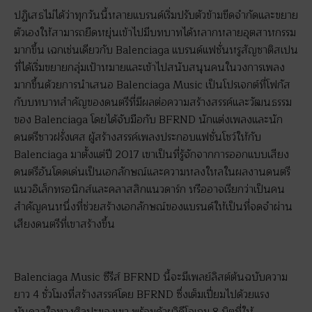
ปฏิเสธไม่ได้ว่าทุกวันนี้หลายแบรนด์เริ่มปรับตัวข้ามขีดจำกัดและขยาย
ตัวเองให้สามารถยืดหยุ่นเข้าไปมีบทบาทได้หลากหลายอุตสาหกรรม
มากขึ้น เฉกเช่นเดียวกับ Balenciaga แบรนด์แฟชั่นหรูสัญชาติสเปน
ที่ได้เริ่มขยายกลุ่มเป้าหมายและเข้าไปสนับสนุนคนในวงการเพลง
มากขึ้นด้วยการนำเสนอ Balenciaga Music เป็นโปรเจกต์ที่โฟกัส
กับบทบาทสำคัญของดนตรีที่มีผลต่อความสร้างสรรค์และวัฒนธรรม
ของ Balenciaga โดยได้จับมือกับ BFRND นักแต่งเพลงและนัก
ดนตรีชาวฝรั่งเศส ผู้สร้างสรรค์เพลงประกอบแฟชั่นโชว์ให้กับ
Balenciaga มาตั้งแต่ปี 2017 เขาเป็นที่รู้จักจากการออกแบบเสียง
ดนตรีอันโดดเด่นเป็นเอกลักษณ์และความหลงใหลในผลงานดนตรี
แนวอิเล็กทรอนิกส์และคลาสสิกแนวดาร์ก หรืออาจเรียกว่าเป็นคน
สำคัญคนหนึ่งที่ช่วยสร้างเอกลักษณ์ของแบรนด์ให้เป็นที่จดจำผ่าน
เสียงดนตรีที่เขาสร้างขึ้น
Balenciaga Music ซีรีส์ BFRND นี้จะมีเพลย์ลิสต์ต้นฉบับความ
ยาว 4 ชั่วโมงที่สร้างสรรค์โดย BFRND ซึ่งเต็มเปี่ยมไปด้วยแรง