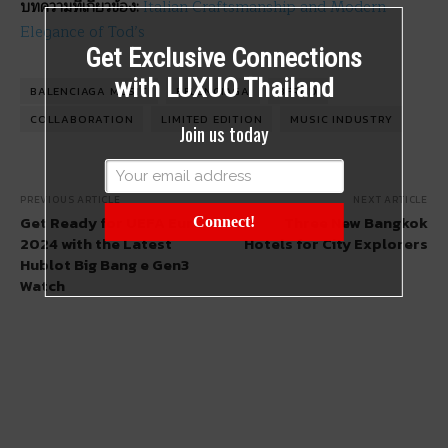
บทความที่เกี่ยวข้อง:
Italian Craftsmanship and Modern
Elegance of Tod’s
Get Exclusive Connections
with LUXUO Thailand
BALENCIAGA MUSIC
BELENCIAGA
BFRND
COLLABORATION
LIMITED EDITION
MUSIC INDUSTRY
Join us today
PREVIOUS ARTICLE
NEXT ARTICLE
Get Ready for UEFA Euro
Three New Bangkok
Connect!
2024 with the Latest
Hotels for City Explorers
Hublot Big Bang e Gen3
Watch