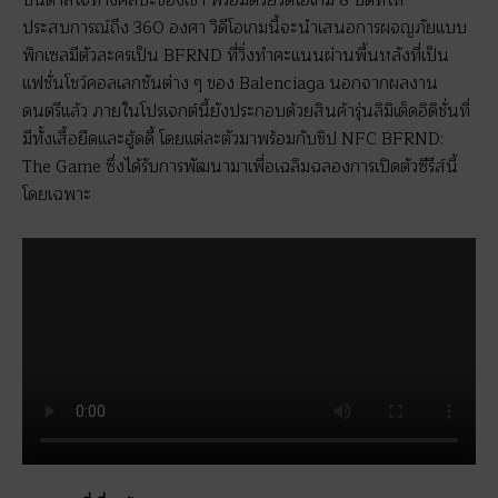
บันดาลใจทางศิลปะของเขา พร้อมด้วยวิดีโอเกม 8 บิตที่ให้
ประสบการณ์ถึง 360 องศา วิดีโอเกมนี้จะนำเสนอการผจญภัยแบบ
พิกเซลมีตัวละครเป็น BFRND ที่วิ่งทำคะแนนผ่านพื้นหลังที่เป็น
แฟชั่นโชว์คอลเลกชันต่าง ๆ ของ Balenciaga นอกจากผลงาน
ดนตรีแล้ว ภายในโปรเจกต์นี้ยังประกอบด้วยสินค้ารุ่นลิมิเต็ดอิดิชั่นที่
มีทั้งเสื้อยืดและฮู้ดดี้ โดยแต่ละตัวมาพร้อมกับชิป NFC BFRND:
The Game ซึ่งได้รับการพัฒนามาเพื่อเฉลิมฉลองการเปิดตัวซีรีส์นี้
โดยเฉพาะ