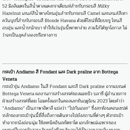
52 มิลลิเมตรในสีน้ำตาลแดงกราเดียนท์สำหรับกรอบสี Milky
Hazelnut เลนส์สีน้ำตาลโทนอุ่นสำหรับกรอบสี Camel และเลนส์สีเทา
ควันบุหรี่สำหรับกรอบสี Blonde Havana ด้วยดีไซน์ที่เรียบหรู โทนสี
อบอุ่น และน้ำหนักเบา ทำให้แว่นรุ่นนี้พกพาง่าย สวมใส่ได้ทุกโอกาส ไม่
ว่าจะเป็นลุคลำลองหรือทางการ
กระเป๋า
Andiamo สี Fondant และ Dark praline จาก Bottega
Veneta
กระเป๋ารุ่น Andiamo ในสี Fondant และสี Dark praline จากแบรนด์
Bottega Veneta ผลงานการสร้างสรรค์ของแมทธิว บลาซี ผู้อำนวยการ
ฝ่ายสร้างสรรค์ที่เผย โฉมครั้งแรกในคอลเลกชันฤดูร้อน 2023 โดยคำว่า
“Andiamo” เป็นภาษาอิตาลี แปลว่า “ไปกันเถอะ” ซึ่งสะท้อนคอนเซปต์
หลักของกระเป๋ารุ่นนี้ที่สื่อถึงการเดินทางไปยังสถานที่ต่างๆ ตัวกระเป๋า
ทำจากหนังอ่อนนุ่ม ใช้เทคนิคอินเทร็ตชาโต เอกลักษณ์เฉพาะของ