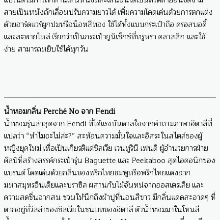
แบรนด์ในการถักสานเส้นหนังทีละเส้นจนได้เป็นลวดลายอันงดงาม
สายเป็นหนังถักเลื่อนปรับความยาวได้ เพิ่มความโดดเด่นด้วยการตกแต่ง
ด้วยฮาร์ดแวร์ผูกปมหรือน็อทสีทอง ใช้ได้ทั้งแบบกระเป๋าถือ ครอสบอดี้
และสะพายไหล่ เรียกว่าเป็นกระเป๋ายูนิเซ็กซ์ที่หรูหรา คลาสสิก และใช้
ง่าย สามารถหยิบใช้ได้ทุกวัน
น้ำหอมกลิ่น Perché No จาก Fendi
น้ำหอมรุ่นล่าสุดจาก Fendi ที่ได้แรงบันดาลใจจากคำถามภาษาอิตาลีที่
แปลว่า “ทำไมจะไม่ล่ะ?” สะท้อนความมั่นใจและอิสระในสไตล์ของผู้
หญิงยุคใหม่ เพื่อเป็นเกียรติแด่ซิลเวีย เวนทูรินี เฟนดิ ผู้อำนวยการฝ่าย
ศิลป์ที่สร้างสรรค์กระเป๋ารุ่น Baguette และ Peekaboo สุดไอคอนิกของ
แบรนด์ โดดเด่นด้วยกลิ่นของพริกไทยชมพูหรือพริกไทยแดงจาก
มหาสมุทรอินเดียและบราซิล ผสานกับไม้จันทน์จากออสเตรเลีย และ
ความสดชื่นจากสน ชวนให้นึกถึงผ้าปูที่นอนสีขาว มีกลิ่นแดดสะอาดๆ ที่
ตากอยู่ที่วิลล่าของซิลเวียในชนบทของอิตาลี ตัวน้ำหอมมาในโทนสี