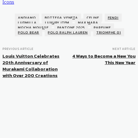
Icons
ANDIAMO
BOTTEGA VENETA
CELINE
FENDI
LUDMILLA
LUXURY ITEM
MAX MARA
MOCHA MOUSSE
PANTONE 2025
PARFUME
POLO BEAR
POLO RALPH LAUREN
TRIOMPHE 01
PREVIOUS ARTICLE
NEXT ARTICLE
Louis Vuitton Celebrates
4 Ways to Become a New You
20th Anniversary of
This New Year
Murakami Collaboration
with Over 200 Creations