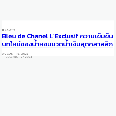
SMART STYLE
FASHION
BEAUTY
5 On-Trend Items in the
Bleu de Chanel L’Exclusif ความเข้มข้น
Relaxed Elegance Vibe of
บทใหม่ของน้ำหอมขวดน้ำเงินสุดคลาสสิก
Mocha Mousse Color
AUGUST 18, 2025
DECEMBER 27, 2024