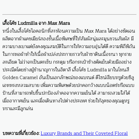
เสื้อโค้ช Ludmilla จาก Max Mara
หนึ่งในเสื้อโค้ชไอคอนิกที่สะท้อนความเป็น Max Mara ได้อย่างชัดเจน
ผลิตจากผ้าแคชเมียร์สองชั้นเนื้อพิเศษที่ให้สัมผัสนุ่มละมุนชวนสัมผัส มี
ความบางเบาแต่ยังคงคุณสมบัติในการให้ความอบอุ่นได้ดี ความพิถีพิถัน
ในการทอผ้าทำให้เนื้อผ้าเปล่งประกายราวกับผ้าซาตินเนื้อหนา ทุกราย
ละเอียด ไม่ว่าจะเป็นตะเข็บ กระดุม หรือกระเป๋าข้างตัดเย็บด้วยมืออย่าง
ประณีตโดยช่างผู้ชำนาญการในอิตาลี เสื้อโค้ช Ludmilla มาในโทนสี
Golden Caramel อันเป็นเอกลักษณ์ของแบรนด์ ดีไซน์เรียบหรูด้วยซิลู
เอททรงหลวมสบาย เพิ่มความพิเศษด้วยปกคอกว้างแบบน็อตช์หรือแบบ
ป้านที่สามารถพับขึ้นปกป้องลำคอจากความเย็นได้ สามารถสวมใส่ได้
เมื่ออากาศเย็น และเมื่อเดินทางไปต่างประเทศ ช่วยให้ลุคของคุณดูหรู
หราและมีลูกเล่น
บทความที่เกี่ยวข้อง:
Luxury Brands and Their Coveted Floral