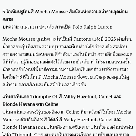
5 ไอเท็มหรูโทนสี Mocha Mousse สัมผัสแห่งความสง่างามสุดผ่อน
คลาย
บทความ:
เนตรนภา ปะวะคัง
ภาพเปิด:
Polo Ralph Lauren
Mocha Mousse ถูกประกาศให้เป็นสี Pantone แห่งปี 2025 ด้วยโทน
น้ำตาลอบอุ่นที่ผสานความหรูหราและเรียบง่ายได้อย่างลงตัว สะท้อน
ความสง่างามแบบผ่อนคลายที่กำลังมาแรงในปีหน้า ความลึกซึ้งของเฉด
สีที่ให้ความรู้สึกอบอุ่นแต่แฝงไว้ด้วยความมีระดับ ทำให้หลายแบรนด์ชั้น
นำต่างหยิบโทนสีนี้มาตีความผ่านงานดีไซน์ที่แตกต่าง เราจึงรวบรวม 5
ไอเท็มลักชัวรีในโทนสี Mocha Mousse ที่จะช่วยเสริมลุคของคุณให้ดู
สง่างาม คลาสสิก และทันสมัยในเวลาเดียวกัน
แว่นตากันแดด Triomphe 01 สี Milky Hazelnut, Camel และ
Blonde Havana จาก Celine
แว่นตากันแดดทรงรีรุ่นยอดฮิตจาก Celine ที่มาพร้อมสีในโทน Mocha
Mousse ด้วยกันถึง 3 สี ได้แก่ สี Milky Hazelnut, Camel และ
Blonde Havana กรอบแว่นผลิตจากอะซิเตท ขาแว่นทั้งสองด้านประดับ
โลโก้ “Triomphe” ของแบรนด์ในฮาร์ดแวร์สีทอง มาพร้อมเลนส์ขนาด