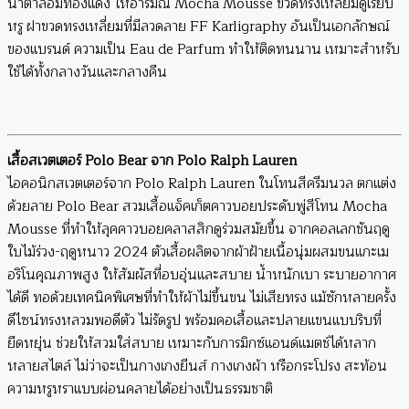
น้ำตาลอมทองแดง ให้อารมณ์ Mocha Mousse ขวดทรงเหลี่ยมดูเรียบ
หรู ฝาขวดทรงเหลี่ยมที่มีลวดลาย FF Karligraphy อันเป็นเอกลักษณ์
ของแบรนด์ ความเป็น Eau de Parfum ทำให้ติดทนนาน เหมาะสำหรับ
ใช้ได้ทั้งกลางวันและกลางคืน
เสื้อสเวตเตอร์ Polo Bear จาก Polo Ralph Lauren
ไอคอนิกสเวตเตอร์จาก Polo Ralph Lauren ในโทนสีครีมนวล ตกแต่ง
ด้วยลาย Polo Bear สวมเสื้อแจ็คเก็ตคาวบอยประดับพู่สีโทน Mocha
Mousse ที่ทำให้ลุคคาวบอยคลาสสิกดูร่วมสมัยขึ้น จากคอลเลกชันฤดู
ใบไม้ร่วง-ฤดูหนาว 2024 ตัวเสื้อผลิตจากผ้าฝ้ายเนื้อนุ่มผสมขนแกะเม
อริโนคุณภาพสูง ให้สัมผัสที่อบอุ่นและสบาย น้ำหนักเบา ระบายอากาศ
ได้ดี ทอด้วยเทคนิคพิเศษที่ทำให้ผ้าไม่ขึ้นขน ไม่เสียทรง แม้ซักหลายครั้ง
ดีไซน์ทรงหลวมพอดีตัว ไม่รัดรูป พร้อมคอเสื้อและปลายแขนแบบริบที่
ยืดหยุ่น ช่วยให้สวมใส่สบาย เหมาะกับการมิกซ์แอนด์แมตช์ได้หลาก
หลายสไตล์ ไม่ว่าจะเป็นกางเกงยีนส์ กางเกงผ้า หรือกระโปรง สะท้อน
ความหรูหราแบบผ่อนคลายได้อย่างเป็นธรรมชาติ