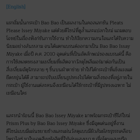
[English]
แรกเริ่มนั้นกระเป๋า Bao Bao เป็นผลงานในคอลเลกชัน Pleats
Please Issey Miyake แต่ด้วยดีไซน์ที่ดูล้ำและแปลกใหม่ แถมตอบ
โจทย์ในเรื่องฟังก์ชันการใช้งาน ทำให้เรียกความสนใจและได้รับความ
นิยมอย่างล้นหลาม จนได้แตกแบรนด์ออกมาเป็น Bao Bao Issay
Miyake เมื่อปี ค.ศ. 2010 จุดเด่นที่เป็นอัตลักษณ์ของแบรนด์นี้ คือ
การใช้เพลตทรงสามเหลี่ยมที่ผลิตจากวัสดุโพลีเมอร์มาต่อกันเป็น
สี่เหลี่ยมจัตุรัสหลาย ๆ ชิ้นบนผ้าตาข่าย ทำให้ได้กระเป๋าที่แข็งแรงแต่
ยืดหยุ่นได้ดี สามารถปรับเปลี่ยนรูปทรงไปได้ตามสิ่งของที่อยู่ภายใน
กระเป๋า ผู้ใช้งานแต่ละคนจึงเหมือนได้ใช้กระเป๋าที่มีรูปทรงเฉพาะ ไม่
เหมือนใคร
และหน้าร้อนนี้ Bao Bao Issey Miyake มาพร้อมกระเป๋าซีรีส์ใหม่
Prism Plus by Bao Bao Issey Miyake ซึ่งมีจุดเด่นอยู่ที่งาน
ดีไซน์แบบมีแผ่นขยายข้างและแผ่นวัสดุแบบมีผิวสัมผัสขรุขระเคลือบ
โพราไลซ์ มาในเฉดสีเมทัลลิคที่ให้เล่นแสงเบา ๆ เมื่อโดนแสงหรือ