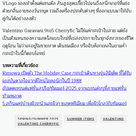
VLogo รองเท้าตั้งแต่แซนดัล ส้นสูงสุดเปรี้ยวไปจนถึงสนีกเกอร์ที่แฝง
ด้วยกลิ่นอายของวันหยุด รวมถึงเครื่องประดับต่างๆ ที่ออกแบบมาให้จับ
คู่กันได้อย่างลงตัว
Valentino Garavani 9to5 Cherryfic ไม่ใช่แค่กระเป๋าใบสวย แต่ยัง
เป็นตัวแทนของความสดใสแบบใหม่ที่เปล่งประกายในทุกจังหวะของชีวิต
ฤดูร้อน ไม่ว่าจะอยู่ริมชายหาด เดินชมเมือง หรือจิบค็อกเทลในยามค่ำ
กระเป๋าใบนี้ก็ตอบโจทย์
บทความที่เกี่ยวข้อง:
Rimowa เปิดตัว The Holiday Case กระเป๋าเดินทางรุ่นลิมิเต็ด ที่ได้รับ
แรงบันดาลใจจากดีไซน์ไอคอนิกในปี 1988
อัปเดตเทรนด์แฟชั่นสปริง/ซัมเมอร์ 2025 จากแบรนด์หรูที่สายแฟชั่น
ห้ามพลาด
5 สกินแคร์บำรุงผิวหน้าและผิวกายสุดพรีเมียม เพื่อผิวโกลว์รับซัมเมอร์
SPRING/SUMMER 2025
SUMMER ITEMS
VALENTINO
VALENTINO CHERRYFIC