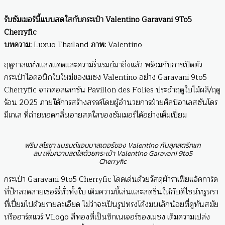
รับซัมเมอร์นี้แบบสดใสกับกระเป๋า Valentino Garavani 9To5
Cherryfic
บทความ:
Luxuo Thailand
ภาพ:
Valentino
ฤดูกาลแห่งแสงแดดและความรื่นรมย์มาถึงแล้ว พร้อมกับการเปิดตัว
กระเป๋าไอคอนิกใบใหม่ของเมซง Valentino อย่าง Garavani 9to5
Cherryfic จากคอลเลกชัน Pavillon des Folies ประจำฤดูใบไม้ผลิ/ฤดู
ร้อน 2025 ภายใต้การสร้างสรรค์โดยผู้อำนวยการฝ่ายศิลป์อาเลสซันโดร
มีเกเล ที่ถ่ายทอดกลิ่นอายสดใสของซัมเมอร์ได้อย่างเต็มเปี่ยม
ฟรีน สโรชา แบรนด์แอมบาสเดอร์ของ Valentino กับลุคสตรีทแก
ลม เพิ่มความสดใสด้วยกระเป๋า Valentino Garavani 9to5
Cherryfic
กระเป๋า Garavani 9to5 Cherryfic โดดเด่นด้วยวัสดุผ้าราเฟียแจ็คการ์ด
ที่ปักลวดลายเชอร์รี่ทั่วทั้งใบ เติมความขี้เล่นและสดชื่นให้กับดีไซน์หรูหรา
ที่เปี่ยมไปด้วยรายละเอียด ไม่ว่าจะเป็นรูปทรงโค้งมนเล็กน้อยที่ดูทันสมัย
หรือฮาร์ดแวร์ VLogo สีทองที่เป็นซิกเนเจอร์ของเมซง เติมความเปล่ง