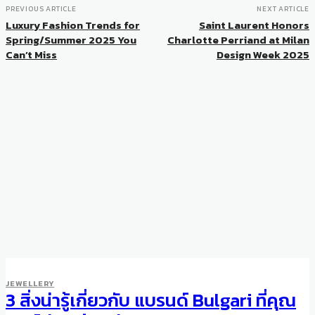
PREVIOUS ARTICLE
NEXT ARTICLE
Luxury Fashion Trends for
Saint Laurent Honors
Spring/Summer 2025 You
Charlotte Perriand at Milan
Can’t Miss
Design Week 2025
JEWELLERY
3 สิ่งน่ารู้เกี่ยวกับ แบรนด์ Bulgari ที่คุณ