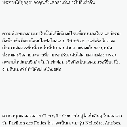
ประกายให้ทุกลุคของคุณตั้งแต่กลางวันยาวไปถึงค่ำคืน
ความพิเศษของกระเป๋าใบนี้ไม่ได้มีเพียงดีไซน์ที่ชวนหลงใหล แต่ยังรวม
ถึงฟังก์ชันที่ตอบโจทย์ไลฟ์สไตล์แบบ 9-to-5 อย่างแท้จริง ไม่ว่าจะ
เป็นการจัดสรรพื้นที่ภายในที่ประกอบด้วยสามช่องเก็บของบุหนัง
ทั้งหมด หรือสายสะพายที่สามารถปรับระดับได้ตามความต้องการ จะ
สะพายไหล่แบบชิลล์ๆ ในวันพักผ่อน หรือถือเป็นแอคเซสซอรี่ชิ้นเก๋ใน
งานดินเนอร์ ก็ทำได้อย่างไร้รอยต่อ
ความสนุกของลวดลาย Cherryfic ยังขยายไปสู่ไอเท็มอื่นๆ ในคอลเลก
ชัน Pavillon des Folies ไม่ว่าจะเป็นกระเป๋ารุ่น Nellcôte, Antibes,