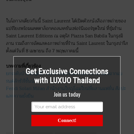
ในโอกาสเดียวกันนี้ Saint Laurent ได้เปิดตัวหนังสือภาพถ่ายของ
แปร์ริยงพร้อมแคตตาล็อกคอลเลคชันเฟอร์นิเจอร์ชุดใหม่ ที่ซุ้มร้าน
Saint Laurent Editions ณ จตุรัส Piazza San Babila ในกรุงมิ
ลาน รวมถึงการจัดแสดงภาพถ่ายที่ร้าน Saint Laurent ในกรุงปารีส
ตั้งแต่วันที่ 8 เมษายน ถึง 7 พฤษภาคมนี้
บทความที่เกี่ยวข้อง
Get Exclusive Connections
ยกระดับบ้านให้ดูดีมีสไตล์ ด้วยเฟอร์นิเจอร์และของตกแต่งจากแบ
with LUXUO Thailand
รนด์ลักชัวรีชั้นนำ
Fendi Solari Milan สำนักงานใหญ่โฉมใหม่ที่ผสานแฟชั่น ศิลปะ
Join us today
และความยั่งยืน
Connect!