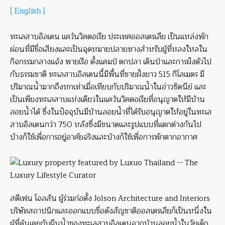
[ English ]
ทะเลสาบอิลเดน แคว้นวิคตอเรีย ประเทศออสเตรเลีย เป็นแหล่งพัก
ผ่อนที่มีชื่อเสียงและเป็นจุดหมายปลายทางสำหรับผู้ที่หลงใหลใน
กิจกรรมกลางแจ้ง พายเรือ ตั้งแคมป์ ตกปลา เดินป่าและการฝังตัวไป
กับธรรมชาติ ทะเลสาบอิลเดนนี้มีพื้นที่ชายฝั่งยาว 515 กิโลเมตร มี
ปริมาณน้ำมากถึงหกเท่าเมื่อเทียบกับปริมาณน้ำในอ่าวซิดนีย์ และ
เป็นเพียงทะเลสาบแห่งเดียวในแคว้นวิคตอเรียที่อนุญาตให้มีบ้าน
ลอยน้ำได้ ซึ่งในปัจจุบันมีบ้านลอยน้ำที่ได้รับอนุญาตให้อยู่ในทะเล
สาบอิลเดนกว่า 750 หลังซึ่งมีขนาดและรูปแบบที่แตกต่างกันไป
บ้างก็ใช้เพื่อการอยู่อาศัยจริงและบ้างก็ใช้เพื่อการพักตากอากาศ
สตีเฟน โจลสัน ผู้ร่วมก่อตั้ง Jolson Architecture and Interiors
บริษัทสถาปนิกและออกแบบชื่อดังสัญชาติออสเตรเลียก็เป็นหนึ่งใน
ผู้ที่คุ้นเคยกับผืนน้ำของทะเลสาบอิลเดนจากบ้านลอยน้ำในวัยเด็ก