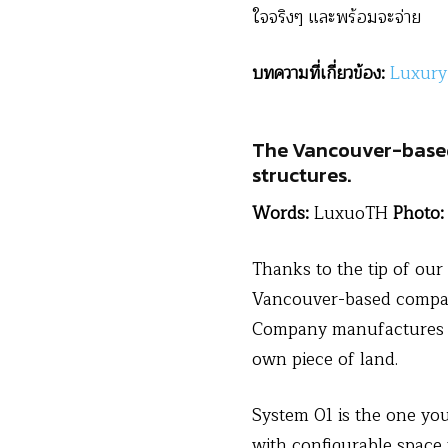
ใจจริงๆ และพร้อมจะจ่าย
บทความที่เกี่ยวข้อง
:
Luxury
The Vancouver-based 
structures.
Words:
LuxuoTH
Photo:
Thanks to the tip of ou
Vancouver-based company
Company manufactures pr
own piece of land.
System 01 is the one you 
with configurable space t