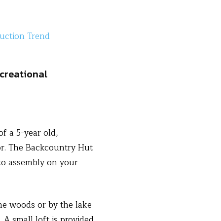
uction Trend
creational
f a 5-year old,
or. The Backcountry Hut
 to assembly on your
the woods or by the lake
 A small loft is provided