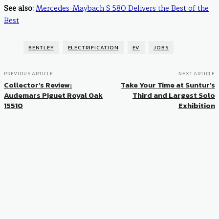
See also:
Mercedes-Maybach S 580 Delivers the Best of the
Best
BENTLEY
ELECTRIFICATION
EV
JOBS
PREVIOUS ARTICLE
NEXT ARTICLE
Collector’s Review:
Take Your Time at Suntur’s
Audemars Piguet Royal Oak
Third and Largest Solo
15510
Exhibition