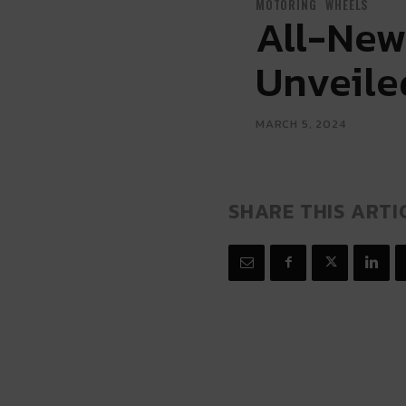
MOTORING
WHEELS
All-New
Unveile
MARCH 5, 2024
SHARE THIS ARTI