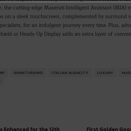
e, the cutting-edge Maserati Intelligent Assistant (MIA) s
tips on a sleek touchscreen, complemented by surround
pecialists, for an indulgent journey every time. Plus, ad
hield or Heads-Up Display adds an extra layer of conven
IP
GRANTURISMO
ITALIAN AUDACITY
LUXURY
MAS
G
s Enhanced for the 12th
First Golden Goos