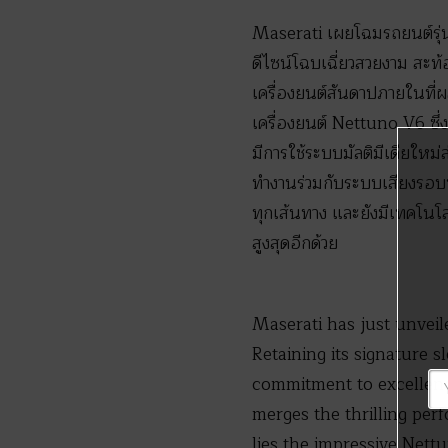
Maserati เผยโฉมรถยนต์รุ่
ดีไซน์โฉบเฉี่ยวสวยงาม สะท
เครื่องยนต์สันดาปภายในที
เครื่องยนต์ Nettuno V6 ซ
มีการใช้ระบบมัลติมีเดียใหม่
ทำงานร่วมกับระบบเสียงรอบทิศ
ทุกเส้นทาง และยังมีเทคโ
สูงสุดอีกด้วย
Maserati has just unveile
Retaining its signature 
commitment to excellence
merges the thrilling pe
lies the impressive Nett