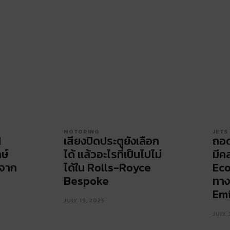
MOTORING
JETS
d
เสียงปิดประตูยังเลือก
ถอด
ษ์
ได้ แล้วอะไรที่เป็นไปไม่
มีค
 จาก
ได้ใน Rolls-Royce
Eco
Bespoke
ทาง
Emi
JULY 19, 2025
JULY 