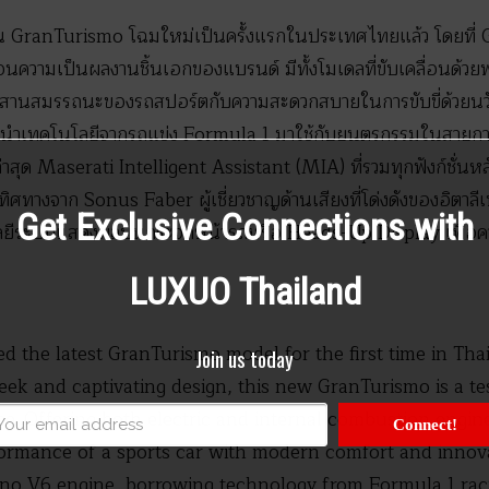
น GranTurismo โฉมใหม่เป็นครั้งแรกในประเทศไทยแล้ว โดยที่ G
้อนความเป็นผลงานชิ้นเอกของแบรนด์ มีทั้งโมเดลที่ขับเคลื่อนด้
่ผสานสมรรถนะของรถสปอร์ตกับความสะดวกสบายในการขับขี่ด้วยนว
ึ่งนำเทคโนโลยีจากรถแข่ง Formula 1 มาใช้กับยนตรกรรมในสายกา
ล่าสุด Maserati Intelligent Assistant (MIA) ที่รวมทุกฟังก์ชั่
ทางจาก Sonus Faber ผู้เชี่ยวชาญด้านเสียงที่โด่งดังของอิตาลีเพื
Get Exclusive Connections with
นโลยีระบบแสดงผลบนกระจกหน้ารถหรือ Heads-Up Display เพื่
LUXUO Thailand
d the latest GranTurismo model for the first time in Thail
Join us today
sleek and captivating design, this new GranTurismo is a t
. Offering both electric and internal combustion engine 
Connect!
rformance of a sports car with modern comfort and innov
uno V6 engine, borrowing technology from Formula 1 raci