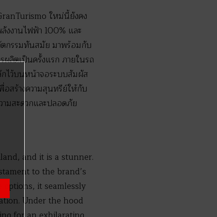
ranTurismo ใหม่นี้ยังคง
วยพลังงานไฟฟ้า 100% และ
ัตกรรมทันสมัย มาพร้อมกับ
รผลิตเป็นครั้งแรก ภายในรถ
นหลักไว้บนหน้าจอระบบสัมผัส
่อสร้างความสุนทรีย์ให้กับ
อความสะดวกและปลอดภัย
and, and it is a stunner.
estament to the brand’s
options, it seamlessly
ation. Under the hood
ng for an exhilarating