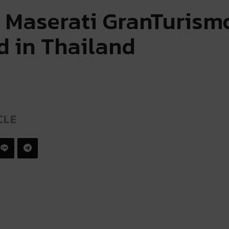
 Maserati GranTurism
d in Thailand
CLE