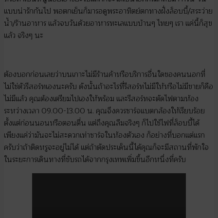
แบบน่ารักกันไป พอตกเย็นก็มารอดูพระอาทิตย์ตกทางฝั่งล็อบบี้/สระว่าย
น้ำ/ร้านอาหาร แล้วจบวันด้วยอาหารทะเลแบบบ้านๆ ไทยๆ เรา แค่นี้ก็สุข
แล้ว จริงๆ นะ
ต้องบอกก่อนเลยว่าบนเกาะไม่มีร้านค้าหรือบริการอื่นใดของคนนอกที่
ไม่ใช่ตัวรีสอร์ทเองนะครับ ดังนั้นถ้าอะไรที่รีสอร์ทไม่มีให้หรือไม่มีขายก็คือ
ไม่มีแล้ว คุณต้องเตรียมไปเองให้พร้อม และรีสอร์ทจะตัดไฟตามห้อง
ระหว่างเวลา 09.00-13.00 น. คุณจึงควรชาร์จแบตกล้องให้เรียบร้อย
ตั้งแต่ก่อนนอนหรือตอนตื่น แต่ถึงคุณลืมจริงๆ ก็ไปใช้ไฟที่ล็อบบี้ได้
เพียงแค่ว่ามันจะไม่สะดวกเท่าชาร์จในห้องตัวเอง ก็อย่างที่บอกแต่แรก
ครับว่าถ้าติดหรูจะอยู่ไม่ได้ แต่ถ้าตัดประเด็นนี้ได้คุณก็จะมีสถานที่พักใจ
ในระยะการเดินทางที่ขับรถได้จากกรุงเทพเพิ่มขึ้นอีกหนึ่งที่ครับ