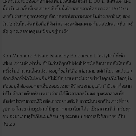
แต่ละวันจะมีเรือออกจากฝั่งเพียบรอบเดียวเวลา 13.00 น. และเรือลำเดิม
นี้จะรับแขกอื่นที่เช็คเอาท์กลับขึ้นฝั่งโดยออกจากรีสอร์ทเวลา 15.00 น.
เท่ากับว่าแขกทุกคนจะถูกตัดขาดจากโลกภายนอกในช่วงเวลาอื่นๆ ของ
วัน ไม่นับโทรศัพท์มือถือที่คิดว่าเราคงจะติดและกดกันต่อไปเพราะที่เกาะมี
สัญญาณครอบคลุมเหมือนอยู่บนฝั่ง
Koh Munnork Private Island by Epikurean Lifestyle มีที่พัก
เพียง 22 หลังเท่านั้น ถ้าในวันที่คุณไปยังมีบังกะโลติดหาดหลังใดหลัง
หนึ่งในจำนวนเจ็ดหลังว่างอยู่ก็ขอให้เลือกก่อนเลย แต่ถ้าไม่ว่างแล้วและ
ต้องเลือกที่พักในโซนอื่นก็ไม่มีปัญหาเพราะไม่ว่าอย่างไรคุณก็ไม่ได้อยู่ใน
ห้องอยู่ดี ต้องออกมาเอ็นจอยธรรมชาติข้างนอกอยู่แล้ว ถ้ามีเวลาก็อยาก
ให้ไปสักสามคืนครับ เพราะว่าจะได้มีเวลาสองวันเต็มๆ ตรงกลางเพื่อ
สัมผัสประสบการณ์ชีวิตติดเกาะอย่างเต็มที่ เกาะมันนอกเป็นเกาะที่ถ่าย
รูปหาดก็สวย ถ่ายรูปคนก็มีมุมมากมาย เรียกได้ว่าเป็นสถานที่สำหรับทุก
คน จะมาแบบคู่รักก็โรแมนติกเบาๆ จะมาแบบครอบครัวก็สบายๆ เป็น
กันเอง