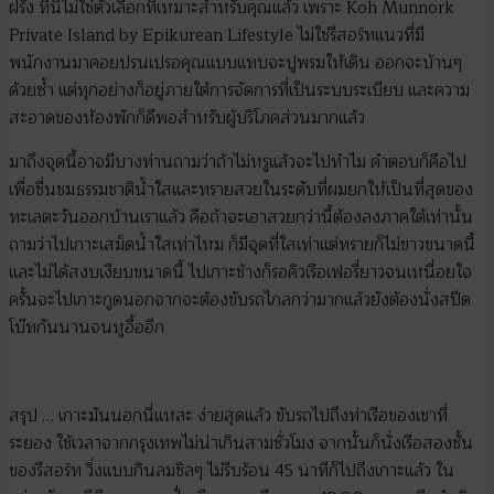
ฝรั่ง ที่นี่ไม่ใช่ตัวเลือกที่เหมาะสำหรับคุณแล้ว เพราะ Koh Munnork
Private Island by Epikurean Lifestyle ไม่ใช่รีสอร์ทแนวที่มี
พนักงานมาคอยปรนเปรอคุณแบบแทบจะปูพรมให้เดิน ออกจะบ้านๆ
ด้วยซ้ำ แต่ทุกอย่างก็อยู่ภายใต้การจัดการที่เป็นระบบระเบียบ และความ
สะอาดของห้องพักก็ดีพอสำหรับผู้บริโภคส่วนมากแล้ว
มาถึงจุดนี้อาจมีบางท่านถามว่าถ้าไม่หรูแล้วจะไปทำไม คำตอบก็คือไป
เพื่อชื่นชมธรรมชาติน้ำใสและทรายสวยในระดับที่ผมยกให้เป็นที่สุดของ
ทะเลตะวันออกบ้านเราแล้ว คือถ้าจะเอาสวยกว่านี้ต้องลงภาคใต้เท่านั้น
ถามว่าไปเกาะเสม็ดน้ำใสเท่าไหม ก็มีจุดที่ใสเท่าแต่ทรายก็ไม่ขาวขนาดนี้
และไม่ได้สงบเงียบขนาดนี้ ไปเกาะช้างก็รอคิวเรือเฟอรี่ยาวจนเหนื่อยใจ
ครั้นจะไปเกาะกูดนอกจากจะต้องขับรถไกลกว่ามากแล้วยังต้องนั่งสปีด
โบ๊ทกันนานจนหูอื้ออีก
สรุป … เกาะมันนอกนี่แหละ ง่ายสุดแล้ว ขับรถไปถึงท่าเรือของเขาที่
ระยอง ใช้เวลาจากกรุงเทพไม่น่าเกินสามชั่วโมง จากนั้นก็นั่งเรือสองชั้น
ของรีสอร์ท วิ่งแบบกินลมชิลๆ ไม่รีบร้อน 45 นาทีก็ไปถึงเกาะแล้ว ใน