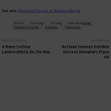
See also:
Weekend Escape to Nakhon Nayok
BEACH
HOLIDAY
ISLAND
KOH MUNNORK
PRIVATE ISLAND
RAYONG
THAILAND
PREVIOUS ARTICLE
NEXT ARTICLE
A Wave-Cutting
Bottega Veneta’s Invisible
Lamborghini is On The Way
Store at Shanghai’s Plaza
66