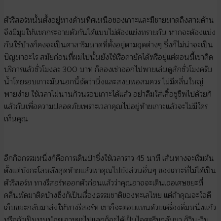
ตัวรีสอร์ทนั้นตั้งอยู่ทางด้านทิศเหนือของเกาะและมีชายหาดถึงสามด้าน
จึงมีมุมให้แขกกระจายตัวกันได้แบบไม่ต้องแย่งทรายกัน หากจะต้องแบ่ง
กันใช้บ้างก็คงจะเป็นศาลาริมหาดที่ตั้งอยู่ตามจุดต่างๆ ซึ่งก็ไม่น่าจะเป็น
ปัญหาอะไร สมัยก่อนที่ผมไปนั้นยังใช้เรือคายัคได้ฟรีอยู่แต่ตอนนี้เขาคิด
บริการแล้วชั่วโมงละ 300 บาท ก็ลองเช่าออกไปพายเล่นดูสักชั่วโมงครับ
น้ำโดยรอบเกาะมันนอกนี้จัดว่านิ่งและสงบพอสมควร ไม่มีคลื่นใหญ่
พายง่าย ใช้เวลาไม่นานก็วนรอบเกาะได้แล้ว อย่าลืมใส่เสื้อชูชีพไปด้วยก็
แล้วกันเพื่อความปลอดภัยเพราะเวลาคุณไปอยู่ท้ายเกาะแล้วจะไม่มีใคร
เห็นคุณ
อีกกิจกรรมหนึ่งก็คือการเดินป่าซึ่งใช้เวลาราว 45 นาที เส้นทางจะเริ่มต้น
ตั้งแต่บังกะโลหลังสุดท้ายแล้วพาคุณไปยังส่วนอื่นๆ ของเกาะที่ไม่ได้เป็น
ตัวรีสอร์ท ทางรีสอร์ทออกตัวก่อนแล้วว่าคุณอาจจะเดินเจอเศษขยะที่
คลื่นพัดมาติดบ้างซึ่งก็เป็นเรื่องธรรมชาติของทะเลไทย แต่ถ้าคุณจะใจดี
เก็บขยะกลับมาส่งให้ทางรีสอร์ท เขาก็จะตอบแทนด้วยเครื่องดื่มหนึ่งแก้ว
หรือถ้าเป็นหนูน้อยเอาขยะไปแลกก็จะได้เป็นไอศครีมกลับมา ก็วิน-วิน