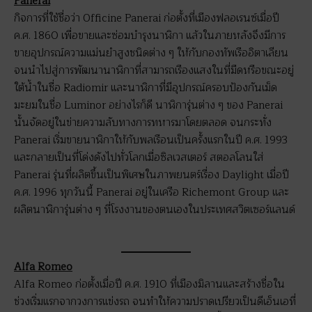
Panerai
กิจการที่ใช้ชื่อว่า Officine Panerai ก่อตั้งที่เมืองฟลอเรนซ์เมื่อปี
ค.ศ. 1860 เพื่อขายและซ่อมบำรุงนาฬิกา แล้วในภายหลังจึงมีการ
ขายอุปกรณ์ความแม่นยำสูงชนิดต่าง ๆ ให้กับกองทัพเรืออิตาเลียน
จนนำไปสู่การพัฒนานาฬิกาที่สามารถเรืองแสงในที่มืดหรือขณะอยู่
ใต้น้ำในชื่อ Radiomir และนาฬิกาที่มีอุปกรณ์ครอบป้องกันเม็ด
มะยมในชื่อ Luminor อย่างไรก็ดี นาฬิการุ่นต่าง ๆ ของ Panerai
นั้นจัดอยู่ในข่ายความลับทางการทหารมาโดยตลอด จนกระทั่ง
Panerai เริ่มขายนาฬิกาให้กับพลเรือนเป็นครั้งแรกในปี ค.ศ. 1993
และกลายเป็นที่โด่งดังไปทั่วโลกเมื่อซิลเวสเตอร์ สตอลโลนใส่
Panerai รุ่นที่ผลิตขึ้นเป็นพิเศษในภาพยนตร์เรื่อง Daylight เมื่อปี
ค.ศ. 1996 ทุกวันนี้ Panerai อยู่ในเครือ Richemont Group และ
ผลิตนาฬิการุ่นต่าง ๆ ที่โรงงานของตนเองในประเทศสวิตเซอร์แลนด์
Alfa Romeo
Alfa Romeo ก่อตั้งเมื่อปี ค.ศ. 1910 ที่เมืองมิลานและสร้างชื่อใน
ช่วงเริ่มแรกจากวงการแข่งรถ จนทำให้ความปราดเปรียวเป็นดีเอ็นเอที่