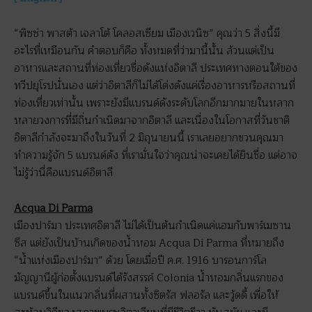
“พิซซ่า พาสต้า เจลาโต้ โคลอสเซียม เมืองเวนิซ” คุณว่า 5 สิ่งนี้มี
อะไรที่เหมือนกัน คำตอบก็คือ ทั้งหมดที่ว่ามานี้นั้น ล้วนแต่เป็น
อาหารและสถานที่ท่องเที่ยวชื่อดังแห่งอิตาลี ประเทศทางตอนใต้ของ
ทวีปยุโรปนั่นเอง แต่ว่าอิตาลีก็ไม่ได้โด่งดังแค่เรื่องอาหารหรือสถานที่
ท่องเที่ยวเท่านั้น เพราะยังมีแบรนด์ดังระดับโลกอีกมากมายในหลาก
หลายวงการที่มีถิ่นกำเนิดมาจากอิตาลี และเนื่องในโอกาสที่วันชาติ
อิตาลีกำลังจะมาถึงในวันที่ 2 มิถุนายนนี้ เราเลยอยากชวนคุณมา
ทำความรู้จัก 5 แบรนด์ดัง ที่เรามั่นใจว่าคุณน่าจะเคยได้ยินชื่อ แต่อาจ
ไม่รู้ว่านี่คือแบรนด์อิตาลี
Acqua Di Parma
เมืองปาร์มา ประเทศอิตาลี ไม่ได้เป็นต้นกำเนิดแค่แฮมกับพาร์เมซาน
ซีส แต่ยังเป็นบ้านเกิดของน้ำหอม Acqua Di Parma ที่หมายถึง
“น้ำแห่งเมืองปาร์มา” ด้วย โดยเมื่อปี ค.ศ. 1916 บารอนการ์โล
มัญญานีผู้ก่อตั้งแบรนด์ได้รังสรรค์ Colonia น้ำหอมกลิ่นแรกของ
แบรนด์ขึ้นในแนวกลิ่นที่ผสานทั้งซิตรัส ฟลอรัล และวู้ดดี้ เพื่อให้