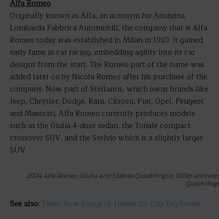
Alfa Romeo
Originally known as Alfa, an acronym for Anonima
Lombarda Fabbrica Automobili, the company that is Alfa
Romeo today was established in Milan in 1910. It gained
early fame in car racing, embedding agility into its car
designs from the start. The Romeo part of the name was
added later on by Nicola Romeo after his purchase of the
company. Now part of Stellantis, which owns brands like
Jeep, Chrysler, Dodge, Ram, Citroen, Fiat, Opel, Peugeot
and Maserati, Alfa Romeo currently produces models
such as the Giulia 4-door sedan, the Tonale compact
crossover SUV, and the Stelvio which is a slightly larger
SUV.
2024 Alfa Romeo Giulia and Stelvio Quadrifoglio 100th annivers
Quadrifogl
See also:
Three New Bangkok Hotels for City Explorers