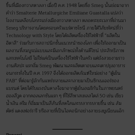
ขึ้นที่เมืองกวาสตาลลา เมื่อปี ค.ศ. 1948 โดยชื่อ Smeg นั้นย่อมาจาก
คำว่า Smalterie Metallurgiche Emiliane Guastalla แปลว่า
โรงงานเคลือบโลหะแห่งเมืองกวาสตาลลา ตลอดระยะเวลาที่ผ่านมา
Smeg บริหารงานโดยครอบครัวแบร์ตาซโซนี ภายใต้วิสัยทัศน์ที่ว่า
Technology with Style โดยได้ผลิตเครื่องใช้ไฟฟ้าที่ “ผลิตใน
อิตาลี” ร่วมกับการสถาปนิกชั้นแนวหน้าของโลก เพื่อให้ออกมาเป็น
ผลงานที่สมบูรณ์แบบและมีเอกลักษณ์ทั้งด้านดีไซน์ ประสิทธิภาพ
และเทคโนโลยี ไม่ใช่แค่เป็นเครื่องใช้ไฟฟ้าในครัว แต่ยังสวยงามราว
งานศิลปะ แรกเริ่ม Smeg พัฒนาและผลิตเตาอบและเตาปรุงอาหาร
จนกระทั่งในปี ค.ศ. 1997 จึงได้ออกผลิตภัณฑ์ใหม่อย่าง “ตู้เย็น
FAB” ที่ต่อมารู้จักกันแพร่หลายและกลายมาเป็นซิกเนเจอร์ของ
แบรนด์ โดยได้รับแรงบันดาลใจมาจากตู้เย็นอเมริกันในภาพยนตร์
ฮอลลีวูด จากคอลเลกชันแรก ๆ ที่ใช้สีพาสเทลสไตล์ 50 เช่น เขียว
น้ำเงิน ครีม ก็เริ่มมาเป็นสีสันที่สดใสและหลากหลายขึ้น เช่น ส้ม
ดัตช์ แดงเฟอร์รารี หรือลายที่เป็นไอคอนิกอย่างลายธงยูเนียนแจ็ก