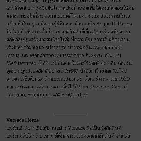
สะท้อนวิถีของสุภาพบุรุษอิตาเลียนที่มีชีวิตชีวา ทันสมัย และมี
เอกลักษณ์ จากจุดเริ่มต้นในการปรุงน้ำหอมเพื่อใช้เองและมอบให้คน
ใกล้ชิดเพียงไม่กี่คน ต่อมาแบรนด์ก็ได้รับความนิยมแพร่หลายในวง
กว้าง ทั้งในหมู่คนดังและผู้ที่ชื่นชอบน้ำหอมนีช Acqua Di Parma
ในปัจจุบันรังสรรค์ทั้งน้ำหอมและสินค้าที่เกี่ยวข้อง เช่น เครื่องหอม
ผลิตภัณฑ์ดูแลผิวและผม โดยไม่ลืมที่จะสะท้อนความเป็นอิตาเลียน
เช่นที่เคยทำมาเสมอ อย่างล่าสุด น้ำหอมกลิ่น Mandarino di
Sicilia และ Mandarino Millessimato ในคอลเลกชัน Blu
Mediterraneo ก็ได้รับแรงบันดาลใจและใช้ผลผลิตจากดินแดนอัน
อุดมสมบูรณ์ของอิตาลีอย่างแคว้นซิซิลี ทั้งยังมาในขวดแก้วสไตล์
อาร์ตเดโคซึ่งเป็นเอกลักษณ์ของแบรนด์มาตั้งแต่ช่วงทศวรรษ 1930
หากสนใจสามารถไปทดลองกลิ่นได้ที่ Siam Paragon, Central
Ladprao, Emporium และ EmQuartier
Versace Home
แฟชั่นเฮ้าส์จากเมืองมิลานอย่าง Versace ถือเป็นผู้ผลิตสินค้า
แฟชั่นระดับโลกรายแรก ๆ ที่เริ่มสร้างสรรค์คอลเลกชันสินค้าตกแต่ง