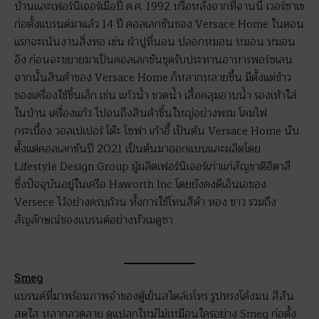
บ้านและเฟอร์นิเจอร์เมื่อปี ค.ศ. 1992 หรือหลังจากที่จานนี เวอร์ซาเช
ก่อตั้งแบรนด์มาแล้ว 14 ปี คอลเลกชันของ Versace Home ในตอน
แรกจะเน้นงานสิ่งทอ เช่น ผ้าปูที่นอน ปลอกหมอน หมอน หมอน
อิง ก่อนจะขยายมาเป็นคอลเลกชันชุดรับประทานอาหารพอร์ซเลน
จากนั้นสินค้าของ Versace Home ก็หลากหลายขึ้น มีตั้งแต่ข้าว
ของเครื่องใช้ชิ้นเล็ก เช่น แก้วน้ำ ขวดน้ำ เสื้อคลุมอาบน้ำ รองเท้าใส่
ในบ้าน เครื่องแก้ว ไปจนถึงสินค้าชิ้นใหญ่อย่างพรม โคมไฟ
กระเบื้อง วอลเปเปอร์ โต๊ะ โซฟา เก้าอี้ เป็นต้น Versace Home นับ
ตั้งแต่คอลเลกชันปี 2021 เป็นต้นมาออกแบบและผลิตโดย
Lifestyle Design Group ผู้ผลิตเฟอร์นิเจอร์เก่าแก่สัญชาติอิตาลี
ซึ่งปัจจุบันอยู่ในเครือ Haworth Inc โดยยังคงดีเอ็นเอของ
Versece ไว้อย่างครบถ้วน ทั้งการใช้โทนสีดำ ทอง ขาว รวมถึง
สัญลักษณ์ของแบรนด์อย่างหัวเมดูซา
Smeg
แบรนด์ที่มาพร้อมภาพจำของตู้เย็นสไตล์เรโทร รูปทรงโค้งมน สีสัน
สดใส หลากลวดลาย ดูแปลกใหม่ไม่เหมือนใครอย่าง Smeg ก่อตั้ง