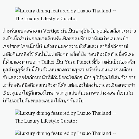
สำหรับเมนคอร์สจาก Vertigo นั้นเป็นธาตุไม้ครับ คุณต้องเลือกระหว่าง
สเต๊กเนื้อสันในออสเตรเลียทรัฟเฟิลซอสหรือปลาหิมะย่างเลมอนบัต
เตอร์ซอส โดยเนื้อนี้เป็นตัวแทนของความมั่งคั่งและปลาก็สื่อถึงการมี
เหลือกินเหลือใช้ ดังนั้นไม่ว่าเลือกทางใดก็ปัง ก่อนที่จะปิดท้ายมื้อพิเศษ
นี้ด้วยของหวานจาก Taihei เป็น Yuzu Planet ที่มีดาวเด่นเป็นไอศครีม
มูสส้มยูสุซึ่งส้มนี้เป็นตัวแทนของความสุขสมหวังนั่นเอง และก็เหมือน
กับแต่ละคอร์สก่อนหน้าที่มีกิมมิคอะไรเล็กๆ น้อยๆ ให้คุณได้เล่นด้วยการ
เอาโทรศัพท์มือถือสแกนคิวอาร์โค๊ด แต่ผมจะไม่ลงในรายละเอียดเพราะว่า
เดี๋ยวคุณจะไม่รู้สึกเซอร์ไพรส์ พวกลูกเล่นคั่นเวลาระหว่างคอร์สก็เช่นกัน
ให้ไปเจอไปค้นพบเองเลยจะได้สนุกกันครับ