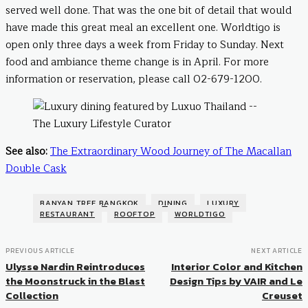
served well done. That was the one bit of detail that would
have made this great meal an excellent one. Worldtigo is
open only three days a week from Friday to Sunday. Next
food and ambiance theme change is in April. For more
information or reservation, please call 02-679-1200.
See also:
The Extraordinary Wood Journey of The Macallan
Double Cask
BANYAN TREE BANGKOK
DINING
LUXURY
RESTAURANT
ROOFTOP
WORLDTIGO
PREVIOUS ARTICLE
NEXT ARTICLE
Ulysse Nardin Reintroduces
Interior Color and Kitchen
the Moonstruck in the Blast
Design Tips by VAIR and Le
Collection
Creuset