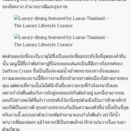
ของโชคลาภ อำนาจบารมีและสุขภาพ
ต่อด้วยคอร์สที่สองในธาตุไม้ซึ่งเป็นคอร์สที่ผมประทับใจที่สุดของค่ำคืน
นั้น เมนูนี้มีชื่อว่าต้มข่าคาปูชิโน่หอยเชลล์และเป็นฝีมือการรังสรรค์ของ
Saffron Cruise ซึ่งเป็นเรือล่องแม่น้ำเจ้าพระยาของทางโรงแรมเอง
ความมงคลของจานนี้คือการงานที่จะเข้ามาอย่างต่อเนื่องไม่ขาดสายของ
คุณ แต่ตอนที่ทานนั้นไม่ได้นึกถึงเรื่องความรวยที่กำลังจะมาถึงเลย
เพราะกำลังตื่นเต้นกับการจับคู่หอยเชลล์กับต้มข่าอยู่ และนี่เขาเอาหอย
เชลล์ไปย่างพอได้ที่แล้ววางประดับไว้เหนือซุปด้วยจึงเป็นการรักษาเท็กซ์
เจอร์ได้เป็นอย่างดี ทุกอย่างประกอบกันเป็นความลงตัวที่น่าเบิ้ลเป็นที่สุด
ครับจานนี้ แอบบอกด้วยว่ารสต้มข่าเขามาแบบกำลังดีแล้ว อย่าใส่น้ำ
มะนาวเพิ่มเองเยอะ แม้ว่าเขาจะมีเป็นขวดเล็กน่ารักน่าเล่นวางในจานมา
ด้วยก็ตาม