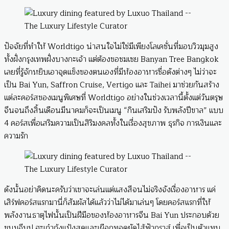
ปัจจัยที่ทำให้ Worldtigo น่าสนใจไม่ใช่มีเพียงโลเคชั่นที่มอบวิวมุมสูง
ทั้งฝั่งกรุงเทพฝั่งบางกะเจ้า แต่ต้องขอชมเชย Banyan Tree Bangkok
เลยที่รู้จักหยิบเอาจุดแข็งของตนเองที่มีห้องอาหารชื่อดังต่างๆ ไม่ว่าจะ
เป็น Bai Yun, Saffron Cruise, Vertigo และ Taihei มาช่วยกันสร้าง
แต่ละคอร์สของเมนูพิเศษที่ Worldtigo อย่างในช่วงเวลานี้ตั้งแต่วันตรุษ
จีนจนถึงสิ้นเดือนมีนาคมก็จะเป็นเมนู “กินเสริมปัง รับพลังปีขาล” แบบ
4 คอร์สเพื่อเสริมความเป็นสิริมงคลทั้งในเรื่องสุขภาพ ธุรกิจ การเงินและ
ความรัก
ดังนั้นอย่าคิดนะครับว่าเขาจะเล่นแต่แสงสีจนไม่จริงจังเรื่องอาหาร แค่
เสิร์ฟคอร์สแรกมานี่ก็สัมผัสได้แล้วว่าไม่ได้มาเล่นๆ โดยคอร์สแรกที่ให้
พลังงานธาตุไฟนั้นเป็นฝีมือของห้องอาหารจีน Bai Yun ประกอบด้วย
ขนมจีบปู ฮะเก๋ากุ้งแป้งสดและเผือกทอดยัดไส้ฟัวกราส์ เพื่อเป็นตัวแทน