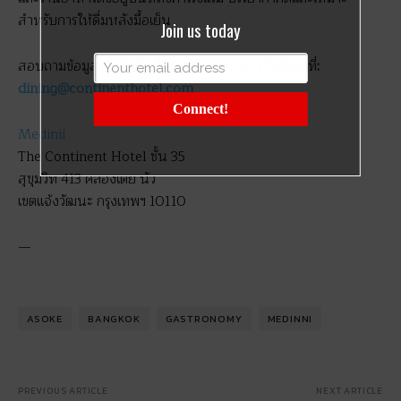
สำหรับการให้ดื่มหลังมื้อเย็น
Join us today
สอบถามข้อมูลเพิ่มเติมได้ที่ +66 686 7056 หรืออีเมลที่
:
dining@continenthotel.com
Connect!
Medinii
The Continent Hotel ชั้น 35
สุขุมวิท 413 คลองเตย นัว
เขตแจ้งวัฒนะ กรุงเทพฯ 10110
—
ASOKE
BANGKOK
GASTRONOMY
MEDINNI
PREVIOUS ARTICLE
NEXT ARTICLE