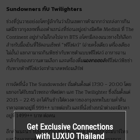
Sundowners กับ Twilighters
ช่วงที่วุ่นวายอย่งอโศกรู้จักกันว่าเป็นเขตการค้ามากกว่าเหล่งการกิน
แต่มีชาวกรุงเทพที่เจอตำแหน่งที่ซ่อนอยู่อย่างมิดชิด Medinii
ที่ The
Continent อยู่ห่างไม่ไกลไปจาก BTS
อโศกมีสองแนวทางให้เลือก
สำหรับมื้อเย็นที่ใช้คอนเซ็พท์ “ฟรีโฟลว์” (จ่ายครั้งเดียว เครื่องเคียง
ไม่อั้น) แขกสามารถกินพิซซ่ากับพาซต้าแบบฟรีโฟลว์ อาหารจาน
หลักกับของหวานตามเลือก และเครื่องดื่ม
แอลกอฮอล์
ฟรีโฟลว์พิซซ่า
กับพาสต้าฟรีโฟลว์จะทำมาสดพร้อมเสิร์ฟ
การจัดที่นั่ง The Sundownder
เริ่มต้นตั้งแต่ 17
:
30 – 20:00
โดย
แขกจะได้รับชมวิวพระอาทิตย์ตก และ The Twilighter ซึ่งเริ่มตั้งแต่
20
:
15 – 22.45 จะได้กินข้าวใต้ดวงดาวของกรุงเทพในยามค่ำคืน
ราคาจะตกอยู่ที่ 999++ บาทต่อหัว และที่นั่งข้างหน้าต่างจะมีราคา
อยู่ที่ 1499++ บาท ต่อคน
Get Exclusive Connections
อีกคำแนะนำ: หลังจากกินเสร็จ Bangkok Heightz จะมีบาร์ไทย
with LUXUO Thailand
และร้านอาหารตั้งอยู่บนหลังคาโรงแรม บรรยากาศดีและเหมาะ