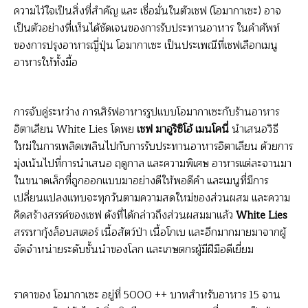
ความไว้ใจเป็นสิ่งที่สำคัญ และ เชื่อมั่นในตัวเชฟ (โอมากาเซะ) อาจ
เป็นตัวอย่างที่เห็นได้ชัดเจนของการรับประทานอาหาร ในคำศัพท์
ของการปรุงอาหารญี่ปุ่น โอมากาเซะ เป็นประเพณีที่เชฟเลือกเมนู
อาหารให้ทั้งมื้อ
การจับคู่ระหว่าง การเสิร์ฟอาหารรูปแบบโอมากาเซะกับร้านอาหาร
อิตาเลียน White Lies โดพย
เชฟ มาอูริซิโอ้ เมนโคนี่
นำเสนอวิธี
ใหม่ในการเพลิดเพลินไปกับการรับประทานอาหารอิตาเลียน ด้วยการ
มุ่งเน้นไปที่การนำเสนอ ฤดูกาล และความพิเศษ อาหารแต่ละจานมา
ในขนาดเล็กที่ถูกออกแบบมาอย่างดีให้พอดีคำ และเมนูที่มีการ
เปลี่ยนแปลงแทบจะทุกวันตามความสดใหม่ของส่วนผสม และความ
คิดสร้างสรรค์ของเชฟ ดังที่ได้กล่าวถึงส่วนผสมมาแล้ว
White Lies
สรรหากุ้งล็อบสเตอร์ เนื้อสัตว์ป่า เนื้อโกเบ และอีกมากมายมาจากผู้
จัดจำหน่ายระดับชั้นนำของโลก และเกษตกรผู้มีฝีมือดีเยี่ยม
ราคาของ โอมากาเซะ อยู่ที่ 5000 ++ บาทสำหรับอาหาร 15 จาน