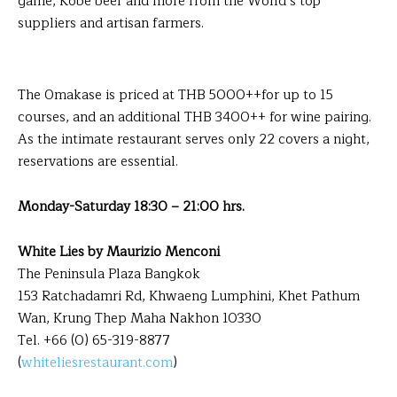
game, Kobe beef and more from the World’s top
suppliers and artisan farmers.
The Omakase is priced at THB 5000++for up to 15
courses, and an additional THB 3400++ for wine pairing.
As the intimate restaurant serves only 22 covers a night,
reservations are essential.
Monday-Saturday 18:30 – 21:00 hrs.
White Lies by Maurizio Menconi
The Peninsula Plaza Bangkok
153 Ratchadamri Rd, Khwaeng Lumphini, Khet Pathum
Wan, Krung Thep Maha Nakhon 10330
Tel. +66 (0) 65-319-8877
(
whiteliesrestaurant.com
)