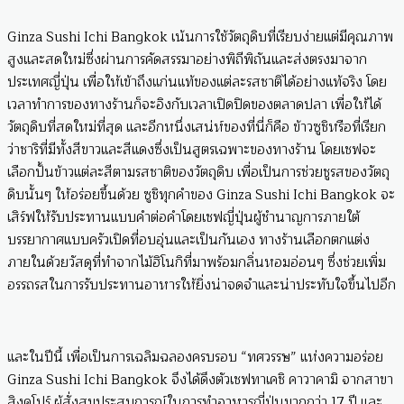
Ginza Sushi Ichi Bangkok เน้นการใช้วัตถุดิบที่เรียบง่ายแต่มีคุณภาพ
สูงและสดใหม่ซึ่งผ่านการคัดสรรมาอย่างพิถีพิถันและส่งตรงมาจาก
ประเทศญี่ปุ่น เพื่อให้เข้าถึงแก่นแท้ของแต่ละรสชาติได้อย่างแท้จริง โดย
เวลาทำการของทางร้านก็จะอิงกับเวลาเปิดปิดของตลาดปลา เพื่อให้ได้
วัตถุดิบที่สดใหม่ที่สุด และอีกหนึ่งเสน่ห์ของที่นี่ก็คือ ข้าวซูชิหรือที่เรียก
ว่าชาริที่มีทั้งสีขาวและสีแดงซึ่งเป็นสูตรเฉพาะของทางร้าน โดยเชฟจะ
เลือกปั้นข้าวแต่ละสีตามรสชาติของวัตถุดิบ เพื่อเป็นการช่วยชูรสของวัตถุ
ดิบนั้นๆ ให้อร่อยขึ้นด้วย ซูชิทุกคำของ Ginza Sushi Ichi Bangkok จะ
เสิร์ฟให้รับประทานแบบคำต่อคำโดยเชฟญี่ปุ่นผู้ชำนาญการภายใต้
บรรยากาศแบบครัวเปิดที่อบอุ่นและเป็นกันเอง ทางร้านเลือกตกแต่ง
ภายในด้วยวัสดุที่ทำจากไม้ฮิโนกิที่มาพร้อมกลิ่นหอมอ่อนๆ ซึ่งช่วยเพิ่ม
อรรถรสในการรับประทานอาหารให้ยิ่งน่าจดจำและน่าประทับใจขึ้นไปอีก
และในปีนี้ เพื่อเป็นการเฉลิมฉลองครบรอบ “ทศวรรษ” แห่งความอร่อย
Ginza Sushi Ichi Bangkok จึงได้ดึงตัวเชฟทาเคชิ คาวาคามิ จากสาขา
สิงคโปร์ ผู้สั่งสมประสบการณ์ในการทำอาหารญี่ปุ่นมากกว่า 17 ปี และ