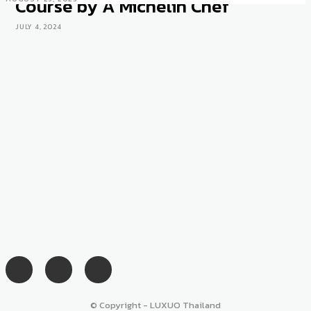
Course by A Michelin Chef
JULY 4, 2024
© Copyright - LUXUO Thailand