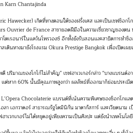
n Karn Chantajinda
ric Hawecker) เกิดที่ทางตอนใต้ของฝรั่งเศส และเป็นเชฟช็อกโกแล
leurs Ouvrier de France สาขายอดฝีมือในความเชี่ยวชาญของตน 
ืองชาโตเรอนาร์ในแคว้นโพรวองซ์ อีกทั้งยังรับสอนและสาธิตการทำช
อกาสเดินทางมายังโรงแรม Okura Prestige Bangkok เพื่อเปิดเผย
ี ปริมาณของโกโก้ไม่สำคัญ” เชฟฮาเวเกอร์กล่าว “บางแบรนด์อา
 แต่หาก 60% นั้นมีคุณภาพสูงกว่า ผลลัพธ์ที่ออกมาก็ย่อมประณีตก
บ L’Opera Chocolaterie แบรนด์ที่เน้นความพิเศษของช็อกโกแลตท
เอลา เอกวาดอร์ สาธารณรัฐโดมินิกัน มาดากัสการ์ และเวียดนาม เป
วกเกอร์ไม่ได้หยุดอยู่เพียงความเป็นศิลปะ แต่ยังนำเทคโนโลยี