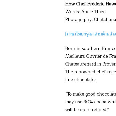
How Chef Frédéric Hawec
Words: Angie Thien
Photography: Chatchana
[ภาษาไทยกรุณาอ่านด้านล่าง
Born in southern France
Meilleurs Ouvrier de Fran
Chateaurenard in Proven
The renowned chef recen
fine chocolates.
“To make good chocolate
may use 90% cocoa while 
will be more refined.”