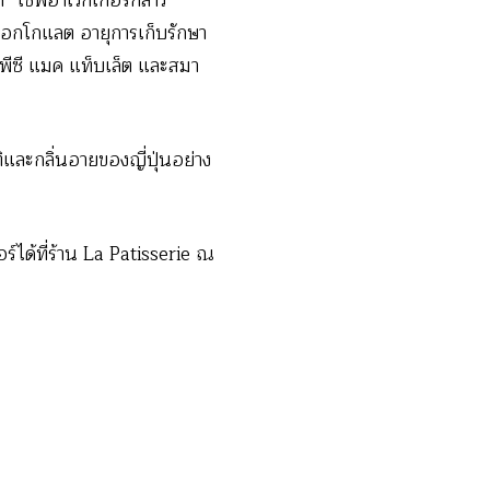
ก” เชฟฮาเวกเกอร์กล่าว
้อช็อกโกแลต อายุการเก็บรักษา
องพีซี แมค แท็บเล็ต และสมา
ิและกลิ่นอายของญี่ปุ่นอย่าง
์ได้ที่ร้าน La Patisserie ณ