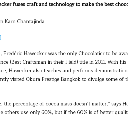
ker fuses craft and technology to make the best choco
n Karn Chantajinda
]
, Frédéric Hawecker was the only Chocolatier to be awa
ce (Best Craftsman in their Field) title in 2011. With hi
ce, Hawecker also teaches and performs demonstration
tly visited Okura Prestige Bangkok to divulge some of t
, the percentage of cocoa mass doesn’t matter,” says 
others use only 60%, but if the 60% is of better qualit