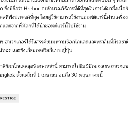
ร์ขึ้นมา แล้วนำไปแจกจ่ายให้กับนักทำช็อกโกแลตคนอื่น ๆ ทั่วโล
 ซึ่งมีชื่อว่า H-choc จะคำนวณวิธีการที่ดีที่สุดในการได้มาซึ่งเนื
ที่พึงประสงค์ที่สุด โดยผู้ใช้สามารถใช้งานซอฟต์แวร์นี้ผ่านเครื่
กแลตจากทั่วโลกที่ได้นำซอฟต์แวร์นี้ไปใช้งาน
งเทพฯ ฮาเวกเกอร์ได้รังสรรค์ขนมหวานช็อกโกแลตและพราลีนที่มีรสชาต
ัทฉะ และซิงเกิ้ลมอลต์วิสกี้แบบญี่ปุ่น
าติช็อกโกแลตสุดพิเศษเหล่านี้ สามารถไปชิมฝีมือของเชฟฮาเวกเกอร
gkok ตั้งแต่วันที่ 1 เมษายน จนถึง 30 พฤษภาคมนี้
RESTIGE