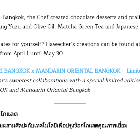
n Bangkok, the Chef created chocolate desserts and pral
ding Yuzu and Olive Oil, Matcha Green Tea and Japanese
ates for yourself? Hawecker’s creations can be found at 
from April 1 until May 30.
I BANGKOK x MANDARIN ORIENTAL BANGKOK – Limited
ar’s sweetest collaborations with a special limited editi
K and Mandarin Oriental Bangkok
อกโกแลต
สมผสานศิลปะกับเทคโนโลยีเพื่อปรุงช็อกโกแลตคุณภาพเยี่ยม