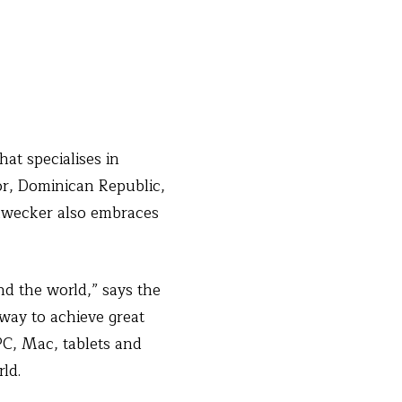
at specialises in
or, Dominican Republic,
Hawecker also embraces
nd the world,” says the
way to achieve great
 PC, Mac, tablets and
rld.