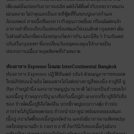
เพียงแค่อิ่มอร่อยกับอาหารรสเลิศ แต่ยังได้ดื่มด่ำกับบรรยากาศแสน
ผ่อนคลาย ไม่ว่าคุณจะเป็นสายซีฟู้ดที่ชื่นชอบปูอลาสก้าและ
ล็อบสเตอร์ สายเนื้อที่มองหาวากิวคุณภาพเยี่ยม หรือแม้แต่คนรัก
อาหารเช้าที่หลงใหลในเฟรนช์โทสต์และไข่เบเนดิกต์ กรุงเทพฯ เต็ม
ไปด้วยตัวเลือกที่ตอบโจทย์ทุกสไตล์การกิน และนี่คือ 5 ร้านซันเดย์
บรันช์ในกรุงเทพฯ ที่จะเปลี่ยนวันหยุดของคุณให้กลายเป็น
ประสบการณ์มื้อสายสุดพิเศษที่ห้ามพลาด
ห้องอาหาร Espresso โรงแรม InterContinental Bangkok
ห้องอาหาร Espresso ปฏิวัติซันเดย์ บรันช์ ด้วยเมนูอาหารทะเลสด
ใหม่เสิร์ฟบนน้ำแข็ง โดยเฉพาะไฮไลต์อย่างขาปูสีทองนึ่ง ขาปูชิลี ปู
หิมะ ก้ามปูม้านึ่ง และอาหารเมนูปูนานาชาติ ไม่ว่าจะเป็นข้าวซอยไก่
และเนื้อปู ข้าวคลุกกะปิปู แกงชีสกับเนื้อปูม้า แกงกะหรี่ขาปูชิลีกับชีส
ซอส ข้าวผัดเนื้อปูชิลีสไตล์จีน บะหมี่ราดปูแบบกวางตุ้ง ข้าวห่อ
สาหร่ายไส้ปูนิ่มทอดกรอบ ข้าวหน้าปลาทูน่าพร้อมหอยเชลล์และ
เนื้อปู สปาเก็ตตี้ซอสเนื้อปูรสจัดจ้าน และยังมีอาหารจานพิเศษปรุง
สดใหม่ทุกจานอีก 6 รายการ อาทิ ลิงกวินีกับซอสเนื้อกุ้งมังกร