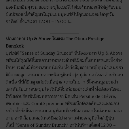
แคริบเบียน หอยเชลล์ฮอกไกโดย่างกับซอสล็อบสเตอร์ เสริมด้วยเมนู
ยอดนิยมอื่นๆ เช่น แฮมขาหมูไอเบอริโก้ ตับห่านทอดเสิร์ฟคู่กับขนม
ปังบริยอช ที่สำคัญมาในรูปแบบบุฟเฟต์ให้คุณเอนจอยได้ทุกวัน
อาทิตย์ ตั้งแต่เวลา 12.00 – 15.00 น.
ห้องอาหาร Up & Above โรงแรม The Okura Prestige
Bangkok
ปุฟเฟต์ “Sense of Sunday Brunch” ที่ห้องอาหาร Up & Above
พร้อมให้คุณได้ลิ้มรสอาหารทะเลระดับพรีเมียมทั้งแบบสดและปิ้งย่าง
ร้อนๆ รวมถึงมีฟัวกราส์แบบไม่อั้น ทั้งยังมีมุมอาหารญี่ปุ่นนำเสนอซา
ชิมิตามฤดูกาลหลากหลายชนิด ซูชิหน้ากุ้ง ปูอัด ปลาไหล สำหรับคน
รักเนื้อ ที่นี่ก็มีสตูว์แก้มวัวเนื้อนุ่มละลายในปาก ซี่โครงหมูอบชุ่มฉ่ำ
และสันในแกะอบสมุนไพรให้ได้อิ่มอร่อยอย่างเต็มที่ ทั้งยังเอาใจคน
รักชีสด้วยชีสพรีเมียมหลากหลายชนิด เช่น Persillé de chévre,
Morbier และ Comté premeur พร้อมเนื้อโคลด์คัทและแซลมอน
หมัก ทั้งยังมีหลากหลายเมนูพิเศษที่เชฟรังสรรค์สดใหม่แบบจานต่อ
จาน อาทิ ล็อบสเตอร์เทอร์มิดอร์ย่าง พาสต้าซอสอูนิสไตล์ญี่ปุ่น
ทั้งนี้ “Sense of Sunday Brunch” จะให้บริการตั้งแต่ 12.30 –