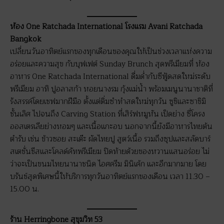
ห้อง One Ratchada International โรงแรม Avani Ratchada
Bangkok
เปลี่ยนวันอาทิตย์แรกของทุกเดือนของคุณให้เป็นช่วงเวลาแห่งความ
อร่อยและความสุข กับบุฟเฟต์ Sunday Brunch สุดพรีเมียมที่ ห้อง
อาหาร One Ratchada International ดื่มด่ำกับซีฟู้ดสดใหม่ระดับ
พรีเมียม อาทิ ปูอลาสก้า หอยนางรม กุ้งแม่น้ำ พร้อมเมนูนานาชาติที่
รังสรรค์โดยเชฟมากฝีมือ ตั้งแต่ติ่มซำทำสดใหม่ทุกวัน ซูชิและซาชิมิ
ชั้นเลิศ ไปจนถึง Carving Station ที่เสิร์ฟหมูหัน เป็ดย่าง ซี่โครง
ออสเตรเลียย่างหอมๆ และเนื้อแกะอบ นอกจากนี้ยังมีอาหารไทยต้น
ตำรับ เช่น ข้าวซอย สะเต๊ะ ผัดไทยปู สูตว์เนื้อ รวมถึงซุปและสลัดบาร์
สเตชั่นชีสและโคลด์คัทพรีเมียม ปิดท้ายด้วยของหวานแสนอร่อย ไม่
ว่าจะเป็นขนมไทยนานาชนิด ไอศครีม มินิเค้ก และอีกมากมาย โดย
บรันช์สุดพิเศษนี้ให้บริการทุกวันอาทิตย์แรกของเดือน เวลา 11.30 –
15.00 น.
ร้าน Herringbone สุขุมวิท 53