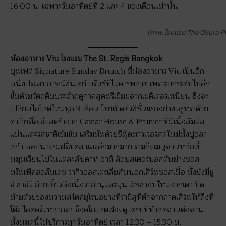
16.00 น. เฉพาะวันอาทิตย์ที่ 2 และ 4 ของเดือนเท่านั้น
(ภาพ: โรงแรม The Okura P
ห้องอาหาร Viu โรงแรม The St. Regis Bangkok
บุฟเฟต์ Signature Sunday Brunch ที่ห้องอาหาร Viu เป็นอีก
หนึ่งประสบการณ์ซันเดย์ บรันช์ที่ไม่ควรพลาด เพราะยกระดับไปอีก
ขั้นด้วยวัตถุดิบประจำฤดูกาลสุดพรีเมียมจากเมดิเตอร์เรเนียน ซึ่งจะ
เปลี่ยนไฮไลต์ใหม่ทุก 3 เดือน โดยเปิดตัวซีซั่นแรกอย่างหรูหราด้วย
คาเวียร์โอเชียสตร้าจาก Caviar House & Prunier ที่มีเนื้อสัมผัส
แน่นและรสชาติเข้มข้น เสริมทัพด้วยซีฟู้ดทาวเวอร์สดใหม่ทั้งปูอลา
สก้า หอยนางรมฝรั่งเศส และอีกมากมาย รวมถึงเมนูจานหลักที่
หมุนเวียนไปในแต่ละสัปดาห์ อาทิ ล็อบสเตอร์บอสตันย่างซอส
ทรัฟเฟิลฮอลันเดซ วากิวออสเตรเลียสันนอกเสิร์ฟซอสเนื้อ ทั้งยังมีชู
ชิ ซาชิมิ ก๋วยเตี๋ยวเรือเนื้อวากิวนุ่มละมุน พิซซ่าอบใหม่จากเตา ปิด
ท้ายด้วยของหวานสไตล์ยุโรปอย่างทีรามิสุที่ตักจากถาดเสิร์ฟให้ถึงที่
โต๊ะ ไอศครีมหลากรส ช็อคโกแลตฟองดู เครปที่ทำสดจานต่อจาน
ทั้งหมดนี้ให้บริการทุกวันอาทิตย์ เวลา 12.30 – 15.30 น.