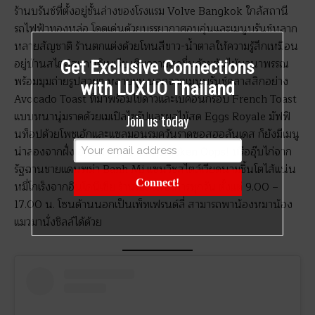
ร้านบรันช์ที่ตั้งอยู่ชั้นล่างของโรงแรม Volve Bangkok ใกล้สถานี
รถไฟฟ้าทองหล่อ โดดเด่นด้วยบรรยากาศอบอุ่นและเมนูบรันช์หลาก
หลายสัญชาติ ร้านตกแต่งด้วยโทนสีขาว-น้ำตาลให้ความรู้สึกเหมือน
อยู่บ้านสไตล์สแกนดิเนเวีย เติมความสดชื่นด้วยต้นไม้นานาพรรณ
Get Exclusive Connections
พร้อมมุมถ่ายรูปสวยๆ หลายมุม นอกจากเมนูบรันช์คลาสสิกอย่าง
with LUXUO Thailand
Avocado Toast ที่มาพร้อมไข่ดาวและเบคอนกรอบ French Toast
แบบหนานุ่มราดด้วยเมเปิลไซรัปและผลไม้สด Eggs Royale มัฟฟิ
Join us today
นท็อปด้วยโพชเอ้กและแซลมอนรมควันราดซอสฮอลันเดส ก็ยังมีเมนู
น่าลองจากฝั่งเอเชียมากมาย อาทิ Chicken Oops! หรืออุ๊บไก่จาก
รัฐฉานชายแดนพม่า Banh Mi แซนวิชสไตล์เวียดนามชิ้นโตไส้แน่น
Connect!
หมี่โกเร็งจากอินโดนีเซีย ร้านเปิดให้บริการทุกวัน ตั้งแต่ 9.00 –
17.00 น. โซนด้านนอกเป็นเพ็ทเฟรนด์ลี่ สามารถพาน้องหมาน้อง
แมวมานั่งชิลล์ได้ด้วย