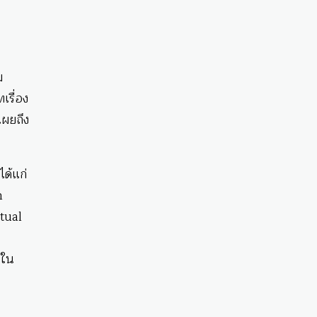
ม
เรื่อง
เผยถึง
ได้แก่
n
tual
ซใน