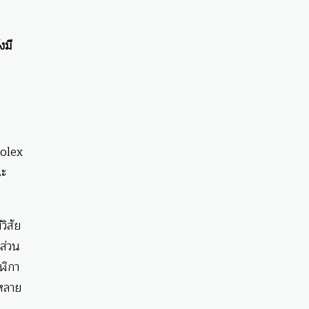
งมี
Rolex
ณะ
วิสัย
 ส่วน
ฬิกา
วหลาย