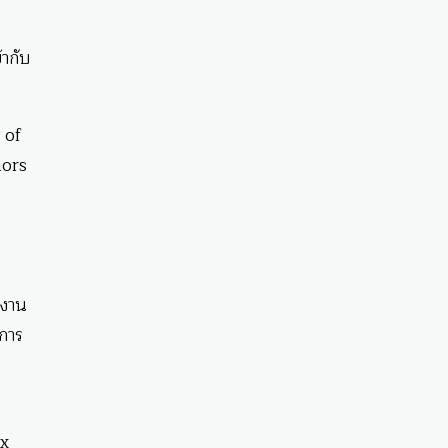
้ากับ
 of
nors
ลงาน
การ
ex