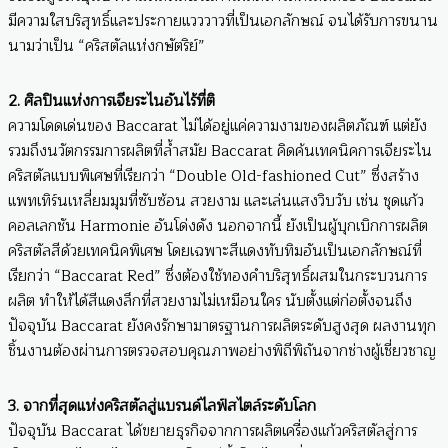
มีความใสบริสุทธิ์และประกายแวววาวที่เป็นเอกลักษณ์ จนได้รับการขนาน
นามว่าเป็น “คริสตัลแห่งกษัตริย์”
2. ศิลปินแห่งการเจียระไนอันไร้ที่ติ
ความโดดเด่นของ Baccarat ไม่ได้อยู่แค่ความงามของผลิตภัณฑ์ แต่ยัง
รวมถึงนวัตกรรมการผลิตที่ล้ำสมัย Baccarat คิดค้นเทคนิคการเจียระไน
คริสตัลแบบพิเศษที่เรียกว่า “Double Old-fashioned Cut” ซึ่งสร้าง
แพทเทิร์นเหลี่ยมมุมที่ซับซ้อน สวยงาม และเล่นแสงวิบวับ เช่น ชุดแก้ว
คอลเลกชัน Harmonie อันโด่งดัง นอกจากนี้ ยังเป็นผู้บุกเบิกการผลิต
คริสตัลสีด้วยเทคนิคพิเศษ โดยเฉพาะสีแดงทับทิมอันเป็นเอกลักษณ์ที่
เรียกว่า “Baccarat Red” ซึ่งต้องใช้ทองคำบริสุทธิ์ผสมในกระบวนการ
ผลิต ทำให้ได้สีแดงลึกที่สวยงามไม่เหมือนใคร นับตั้งแต่ก่อตั้งจนถึง
ปัจจุบัน Baccarat ยังคงรักษามาตรฐานการผลิตระดับสูงสุด ผลงานทุก
ชิ้นงานต้องผ่านการตรวจสอบคุณภาพอย่างพิถีพิถันจากช่างผู้เชี่ยวชาญ
3. จากที่สุดแห่งคริสตัลสู่แบรนด์ไลฟ์สไตล์ระดับโลก
ปัจจุบัน Baccarat ได้ขยายธุรกิจจากการผลิตเครื่องแก้วคริสตัลสู่การ