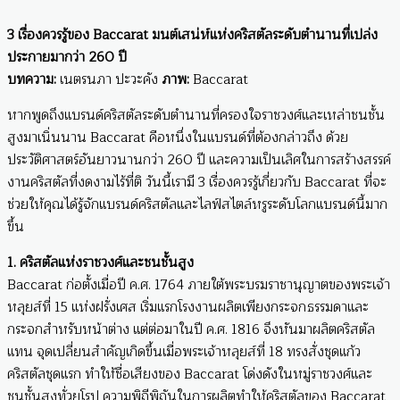
3 เรื่องควรรู้ของ Baccarat มนต์เสน่ห์แห่งคริสตัลระดับตำนานที่เปล่ง
ประกายมากว่า 260 ปี
บทความ:
เนตรนภา ปะวะคัง
ภาพ:
Baccarat
หากพูดถึงแบรนด์คริสตัลระดับตำนานที่ครองใจราชวงศ์และเหล่าชนชั้น
สูงมาเนิ่นนาน Baccarat คือหนึ่งในแบรนด์ที่ต้องกล่าวถึง ด้วย
ประวัติศาสตร์อันยาวนานกว่า 260 ปี และความเป็นเลิศในการสร้างสรรค์
งานคริสตัลที่งดงามไร้ที่ติ วันนี้เรามี 3 เรื่องควรรู้เกี่ยวกับ Baccarat ที่จะ
ช่วยให้คุณได้รู้จักแบรนด์คริสตัลและไลฟ์สไตล์หรูระดับโลกแบรนด์นี้มาก
ขึ้น
1. คริสตัลแห่งราชวงศ์และชนชั้นสูง
Baccarat ก่อตั้งเมื่อปี ค.ศ. 1764 ภายใต้พระบรมราชานุญาตของพระเจ้า
หลุยส์ที่ 15 แห่งฝรั่งเศส เริ่มแรกโรงงานผลิตเพียงกระจกธรรมดาและ
กระจกสำหรับหน้าต่าง แต่ต่อมาในปี ค.ศ. 1816 จึงหันมาผลิตคริสตัล
แทน จุดเปลี่ยนสำคัญเกิดขึ้นเมื่อพระเจ้าหลุยส์ที่ 18 ทรงสั่งชุดแก้ว
คริสตัลชุดแรก ทำให้ชื่อเสียงของ Baccarat โด่งดังในหมู่ราชวงศ์และ
ชนชั้นสูงทั่วยุโรป ความพิถีพิถันในการผลิตทำให้คริสตัลของ Baccarat