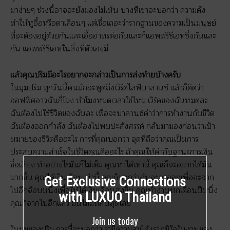
มาง่ายๆ ช่วงนี้อาจจะยังมองไม่เห็น บางทีเขาจะบอกว่า ความดัง
ทำให้หูอื้อหรือตาเลือนๆ แต่เชื่อเถอะว่ารากฐานของความเป็นมนุษย์
ที่จะต้องอยู่ด้วยกันและเอื้ออาทรต่อกันและก็แอพพรีชีเอทซึ่งกันและ
กัน แอพพรีชีเอทในสิ่งที่ตัวเองมี
แล้วคุณปริมมีอะไรอยากจะกล่าวเป็นการส่งท้ายบ้างครับ
ในมุมปริม ทุกวันนี้คนมักจะพูดถึงเวิร์คไลฟ์บาลานซ์ แล้วก็คิดว่า
ออฟฟิศอาวฉันกี่โมง ห้าโมงหมดเวลาใช่ไหม เวิร์คของฉันหมดละ
ฉันต้องไปใช้ชีวิตของฉันละ เพื่อจะบาลานซ์คำว่าการทำงานกับชีวิต
ฉันต้องออกกำลัง ฉันต้องไปพบปะสังสรรค์ กลับมามองก่อนว่าเป้า
หมายของชีวิตคืออะไร การที่คุณบอกว่า จุดที่ถือว่าคุณเป็นการ
ประสบความสำเร็จในชีวิตคุณคืออะไร ถ้าคุณให้ค่ากับฐานะการเงิน
ชื่อเสียง ทำอย่างไรมันก็ไม่เต็ม คุณหาได้เท่านี้ คุณก็จะอยากได้มัน
มากขึ้น คุณได้เงินเดือนเท่านี้ คุณก็บอกว่าฉันจะลาออกเพื่อจะจาก
Get Exclusive Connections
ไปอีกจ๊อบหนึ่งเพื่อให้ได้เงินเดือนสูงขึ้น คุณทำงานหกเดือนปีหนึ่ง
with LUXUO Thailand
คุณก็จากไปอีกแล้ว มันไม่มีที่สิ้นสุดเลย
Join us today
ในมุมของปริม การที่จะบอกว่าเรามีความสุขได้ เราภูมิใจในงานของ