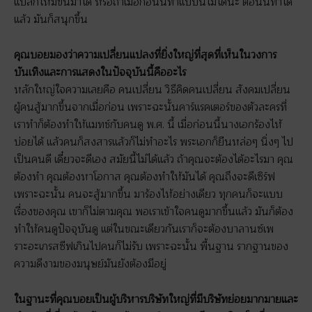
แปลกใหม่ขึ้นมาได้ หรือถ้าเมื่อก่อนนี้ทำแบบนี้ไม่ได้นะ ตอนนี้ทำได้
แล้ว มันก็สนุกขึ้น
คุณบอยมองว่าความเปลี่ยนแปลงที่ยิ่งใหญ่ที่สุดที่เห็นในวงการ
บันเทิงและการแสดงในปัจจุบันนี้คืออะไร
หลักใหญ่ใจความเลยคือ คนเปลี่ยน วิธีคิดคนเปลี่ยน สังคมเปลี่ยน
ผู้คนสู้มากขึ้นจากเมื่อก่อน เพราะฉะนั้นคาร์แรคเตอร์ของตัวละครที่
เราทำก็ต้องทำให้แมทช์กับคนดู พ.ศ. นี้ เมื่อก่อนนี้นางเอกร้องไห้
บ่อยได้ แล้วคนก็สงสารแล้วก็ไม่ทำอะไร พระเอกก็ยืนหล่อๆ นิ่งๆ ไป
เป็นคนดี เดี๋ยวจะดีเอง สมัยนี้ไม่ได้แล้ว ถ้าคุณจะต้องได้อะไรมา คุณ
ต้องทำ คุณต้องหาโอกาส คุณต้องทำให้มันได้ คุณถึงจะดีเซิร์ฟ
เพราะฉะนั้น คนจะสู้มากขึ้น มาร้องไห้อย่างเดียว ทุกคนก็จะแบบ
เรื่องของคุณ เขาก็ไม่ตามคุณ พอเราเข้าใจคนดูมากขึ้นแล้ว มันก็ต้อง
ทำให้คนดูปัจจุบันดู แต่ในขณะเดียวกันเราก็จะต้องบาลานซ์เพ
ราะอะเกรสซีฟเกินไปคนก็ไม่รับ เพราะฉะนั้น พื้นฐาน รากฐานของ
ความดีงามของมนุษย์มันยังต้องมีอยู่
ในฐานะที่คุณบอยเป็นผู้บริหารบริษัทใหญ่ที่มีบริษัทย่อยมากมายและ