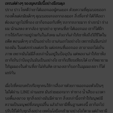
เทรนด์ต่างๆ ของยุคสมัยนี้อย่างมีสมดุล
ปราง ปาว โชคดีว่าเขาได้เจอะเจอผู้คนเยอะ ด้วยความที่คุณบอยออก
กองตั้งแต่สมัยเด็กๆ คุณบอยจะออกกองเยอะ สิ่งที่จะทำได้ก็คือเรา
ต้องเอาลูกไปที่กอง เขาก็จะเจอกับพี่ๆ หลากหลายมาก ช่างหน้า ช่าง
ผม นักแสดง ตากล้อง ทุกอย่าง ทุกคนที่เขาได้เจอะเจอ เขาก็ได้ฝึก
การใช้สกิลการอยู่ร่วมกันในสังคม แล้วเราก็เล่าให้เขาฟังถึงวิถีชีวิตใน
อดีต ตอนเด็กๆ เราเป็นอย่างไร เราเล่นอะไรอย่างไร เพราะมันมีเสน่ห์
ของมัน ในแต่ละช่วงแต่ละวัย แต่ละคนที่เจอะเจอ เขาอาจจะไม่เห็น
ภาพ เพราะมันไม่มีสิ่งเหล่านั้นอยู่ในปัจจุบัน แต่พอเราเล่าให้เขาฟัง
เขาก็เห็นว่าปัจจุบันมันเป็นอย่างไร เขาก็เปรียบเทียบได้ เราก็พยายาม
ให้มุมมองในด้านที่เขาไม่ทันคิด เขาเองเขาก็บอกในมุมมองเขา ก็ได้
แชร์กัน
เมื่อไรที่ครอบครัวหรือทุกคนใช้การสื่อสารด้วยการเจอะเจอตัวเป็นๆ
ไม่ได้ผ่าน LINE ผ่านแชท มันช่วยเยอะมาก ท่าทาง น้ำเสียง แววตา
บอดี้แลงเกวจ ทุกสิ่งอย่างมันมีค่ามาก สิ่งเหล่านี้จะทำให้มนุษย์มี
ความเป็นมนุษย์ที่สมบูรณ์ขึ้น แล้วถ้าเขามีพื้นฐานตรงนี้ เขาก็จะไป
ปรับใช้ได้กับทุกสิ่งอย่าง เทคโนโลยีจะเข้ามาอย่างไรก็ตาม แต่ถ้าเขามี