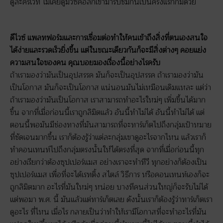
ดูละครเวที ไม่เคยดูมิวซิคอลก็เข้ามารับชมกันเป็นครั้งแรกก็มีด้วย
ดีไวซ์ แพลทฟอร์มและการเชื่อมต่อทำให้คนเข้าถึงสิ่งที่ตนเองสนใจ
ได้ง่ายและรวดเร็วยิ่งขึ้น แต่ในขณะเดียวกันก็จะมีสิ่งต่างๆ คอยแย่ง
ความสนใจของคน คุณบอยมองเรื่องนี้อย่างไรครับ
ถ้าเรามองว่ามันเป็นอุปสรรค มันก็จะเป็นอุปสรรค ถ้าเรามองว่ามัน
เป็นโอกาส มันก็จะเป็นโอกาส แน่นอนมันไม่เหมือนเดิมแหละ แต่ว่า
ถ้าเรามองว่ามันเป็นโอกาส เราสามารถทำอะไรใหม่ๆ เพิ่มขึ้นได้มาก
ขึ้น จากที่เมื่อก่อนนี้เราถูกลิมิตแล้ว อันนี้ทำไม่ได้ อันนี้ทำไม่ได้ แต่
ตอนนี้พอมันมีช่องทางที่มันสามารถที่จะทาร์เก็ตไปถึงกลุ่มเป้าหมาย
ที่ชัดเจนมากขึ้น เราก็ต้องรู้ว่าแต่ละกลุ่มเขาดูอะไรจากไหน แล้วเราก็
ทำคอนเทนท์ไปถึงกลุ่มตรงนั้นให้ได้ตรงที่สุด จากที่เมื่อก่อนนี้ทุก
อย่างเรียกว่าต้องซุปเปอร์แมส อย่างเราจะทำทีวี ทุกอย่างก็ต้องเป็น
ซุปเปอร์แมส เพื่อที่จะได้เรทติ้ง สไตล์ วิธีการ หรือคอนเทนท์เองก็จะ
ถูกลิมิตมาก อะไรที่มันใหม่ๆ หน่อย บางทีคนส่วนใหญ่ก็จะรับไม่ได้
แต่พอมา พ.ศ. นี้ มันแล้วแต่ทาร์เก็ตเลย ดังนั้นเราก็ต้องรู้ว่าทาร์เก็ตเรา
ดูอะไร ที่ไหน เมื่อไร กลายเป็นว่าทำให้เรามีโอกาสที่จะทำอะไรที่มัน