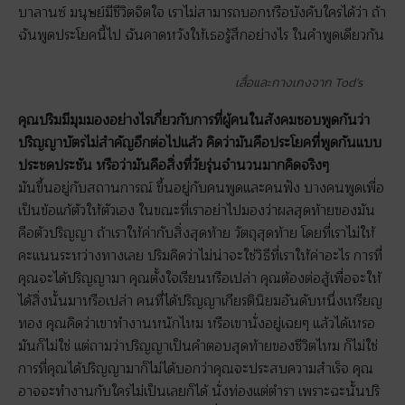
บาลานซ์ มนุษย์มีชีวิตจิตใจ เราไม่สามารถบอกหรือบังคับใครได้ว่า ถ้า
ฉันพูดประโยคนี้ไป ฉันคาดหวังให้เธอรู้สึกอย่างไร ในคำพูดเดียวกัน
เสื้อและกางเกงจาก Tod’s
คุณปริมมีมุมมองอย่างไรเกี่ยวกับการที่ผู้คนในสังคมชอบพูดกันว่า
ปริญญาบัตรไม่สำคัญอีกต่อไปแล้ว คิดว่ามันคือประโยคที่พูดกันแบบ
ประชดประชัน หรือว่ามันคือสิ่งที่วัยรุ่นจำนวนมากคิดจริงๆ
มันขึ้นอยู่กับสถานการณ์ ขึ้นอยู่กับคนพูดและคนฟัง บางคนพูดเพื่อ
เป็นข้อแก้ตัวให้ตัวเอง ในขณะที่เราอย่าไปมองว่าผลสุดท้ายของมัน
คือตัวปริญญา ถ้าเราให้ค่ากับสิ่งสุดท้าย วัตถุสุดท้าย โดยที่เราไม่ให้
คะแนนระหว่างทางเลย ปริมคิดว่าไม่น่าจะใช่วิธีที่เราให้ค่าอะไร การที่
คุณจะได้ปริญญามา คุณตั้งใจเรียนหรือเปล่า คุณต้องต่อสู้เพื่อจะให้
ได้สิ่งนั้นมาหรือเปล่า คนที่ได้ปริญญาเกียรตินิยมอันดับหนึ่งเหรียญ
ทอง คุณคิดว่าเขาทำงานหนักไหม หรือเขานั่งอยู่เฉยๆ แล้วได้เหรอ
มันก็ไม่ใช่ แต่ถามว่าปริญญาเป็นคำตอบสุดท้ายของชีวิตไหม ก็ไม่ใช่
การที่คุณได้ปริญญามาก็ไม่ได้บอกว่าคุณจะประสบความสำเร็จ คุณ
อาจจะทำงานกับใครไม่เป็นเลยก็ได้ นั่งท่องแต่ตำรา เพราะฉะนั้นปริ