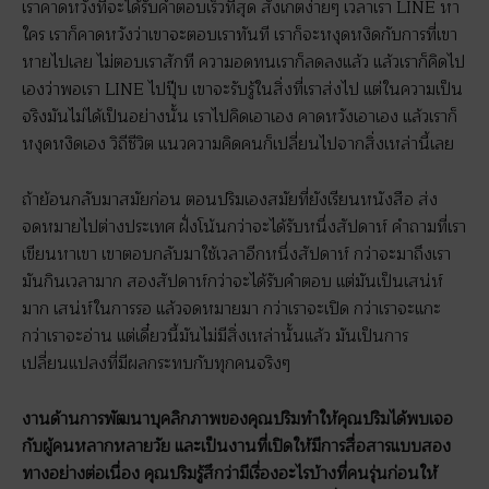
เราคาดหวังที่จะได้รับคำตอบเร็วที่สุด สังเกตง่ายๆ เวลาเรา LINE หา
ใคร เราก็คาดหวังว่าเขาจะตอบเราทันที เราก็จะหงุดหงิดกับการที่เขา
หายไปเลย ไม่ตอบเราสักที ความอดทนเราก็ลดลงแล้ว แล้วเราก็คิดไป
เองว่าพอเรา LINE ไปปุ๊บ เขาจะรับรู้ในสิ่งที่เราส่งไป แต่ในความเป็น
จริงมันไม่ได้เป็นอย่างนั้น เราไปคิดเอาเอง คาดหวังเอาเอง แล้วเราก็
หงุดหงิดเอง วิถีชีวิต แนวความคิดคนก็เปลี่ยนไปจากสิ่งเหล่านี้เลย
ถ้าย้อนกลับมาสมัยก่อน ตอนปริมเองสมัยที่ยังเรียนหนังสือ ส่ง
จดหมายไปต่างประเทศ ฝั่งโน้นกว่าจะได้รับหนึ่งสัปดาห์ คำถามที่เรา
เขียนหาเขา เขาตอบกลับมาใช้เวลาอีกหนึ่งสัปดาห์ กว่าจะมาถึงเรา
มันกินเวลามาก สองสัปดาห์กว่าจะได้รับคำตอบ แต่มันเป็นเสน่ห์
มาก เสน่ห์ในการรอ แล้วจดหมายมา กว่าเราจะเปิด กว่าเราจะแกะ
กว่าเราจะอ่าน แต่เดี๋ยวนี้มันไม่มีสิ่งเหล่านั้นแล้ว มันเป็นการ
เปลี่ยนแปลงที่มีผลกระทบกับทุกคนจริงๆ
งานด้านการพัฒนาบุคลิกภาพของคุณปริมทำให้คุณปริมได้พบเจอ
กับผู้คนหลากหลายวัย และเป็นงานที่เปิดให้มีการสื่อสารแบบสอง
ทางอย่างต่อเนื่อง คุณปริมรู้สึกว่ามีเรื่องอะไรบ้างที่คนรุ่นก่อนให้