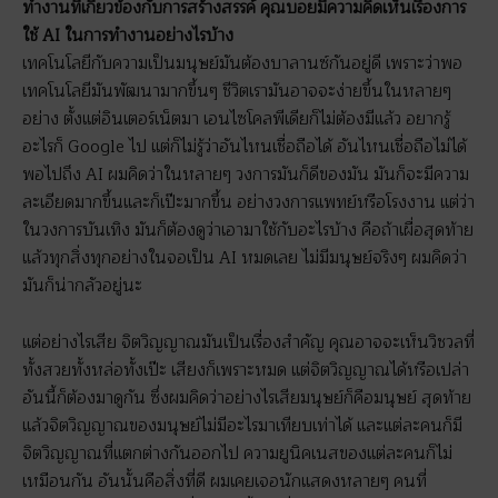
ทำงานที่เกี่ยวข้องกับการสร้างสรรค์ คุณบอยมีความคิดเห็นเรื่องการ
ใช้ AI ในการทำงานอย่างไรบ้าง
เทคโนโลยีกับความเป็นมนุษย์มันต้องบาลานซ์กันอยู่ดี เพราะว่าพอ
เทคโนโลยีมันพัฒนามากขึ้นๆ ชีวิตเรามันอาจจะง่ายขึ้นในหลายๆ
อย่าง ตั้งแต่อินเตอร์เน็ตมา เอนไซโคลพีเดียก็ไม่ต้องมีแล้ว อยากรู้
อะไรก็ Google ไป แต่ก็ไม่รู้ว่าอันไหนเชื่อถือได้ อันไหนเชื่อถือไม่ได้
พอไปถึง AI ผมคิดว่าในหลายๆ วงการมันก็ดีของมัน มันก็จะมีความ
ละเอียดมากขึ้นและก็เป๊ะมากขึ้น อย่างวงการแพทย์หรือโรงงาน แต่ว่า
ในวงการบันเทิง มันก็ต้องดูว่าเอามาใช้กับอะไรบ้าง คือถ้าเผื่อสุดท้าย
แล้วทุกสิ่งทุกอย่างในจอเป็น AI หมดเลย ไม่มีมนุษย์จริงๆ ผมคิดว่า
มันก็น่ากลัวอยู่นะ
แต่อย่างไรเสีย จิตวิญญาณมันเป็นเรื่องสำคัญ คุณอาจจะเห็นวิชวลที่
ทั้งสวยทั้งหล่อทั้งเป๊ะ เสียงก็เพราะหมด แต่จิตวิญญาณได้หรือเปล่า
อันนี้ก็ต้องมาดูกัน ซึ่งผมคิดว่าอย่างไรเสียมนุษย์ก็คือมนุษย์ สุดท้าย
แล้วจิตวิญญาณของมนุษย์ไม่มีอะไรมาเทียบเท่าได้ และแต่ละคนก็มี
จิตวิญญาณที่แตกต่างกันออกไป ความยูนิคเนสของแต่ละคนก็ไม่
เหมือนกัน อันนั้นคือสิ่งที่ดี ผมเคยเจอนักแสดงหลายๆ คนที่