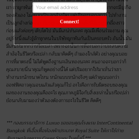
เรา เราผูกพันกับเพื่อนร่วมงานของเราไหม สมัยนี้คนอยากจะมีธุรกิจ
ของตัวเอง ไม่อยากเป็นลูกจ้างใคร แต่ปริมจะบอกลูกว่า ไปทำงาน
Connect!
เป็นลูกจ้างก่อนนะ เรียนรู้ก่อน ไต่เต้าจากเด็กที่เรียนรู้ทุกเรื่องราว
ก่อนแล้วค่อยๆ เติบโตไป มันมีเสน่ห์นะคะ คุณมีเพื่อนร่วมงาน คุณ
อยู่ที่หนึ่งแล้วรู้จักทุกคนในบริษัทผูกพันกันเป็นครอบครัว อันนั้นมัน
มีเสน่ห์มากกว่าหรือเปล่า เพราะฉะนั้นการที่จะบอกว่าประสบความ
สำเร็จในชีวิตหรือเปล่า กลับมาคิดดีๆ ถ้ามองใกล้ตัว อย่างคุณบอย
การที่มาตรงนี้ ไม่ได้พูดถึงฐานะเงินทองนะคะ คนอาจจะบอกว่าก็
คุณสบายนี่นาคุณก็พูดอย่างนี้ได้ แต่ปริมอยากให้มาเห็นว่าเขา
ทำงานหนักขนาดไหน หนักแบบหนักจริงๆ แต่ถ้าคุณบอกว่า
ออฟฟิศอาวคุณจบแล้วแล้วคุณก็ไป อะไรคือการรับผิดชอบของคุณ
ผลของงานของคุณคืออะไร คุณภาคภูมิใจกับสิ่งเหล่านั้นหรือเปล่า
ย้อนกลับมามองว่าตัวเองต้องการอะไรในชีวิต คิดดีๆ
*** กองบรรณาธิการ Luxuo ขอขอบคุณโรงแรม InterContinental
Bangkok ที่เอื้อเฟื้อห้องพักประเภท Royal Suite ให้เราใช้ถ่าย
สัมภาษณ์บทความ Cover Story ในครั้งนี้ ***