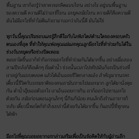
พื้นฐาน เขาก็จะรู้ว่าเขาควรจะคิดแบบไหน อย่างไร อยู่บนพื้นฐาน
ของความดี ความดีไม่ว่าจะที่ไหน จะยุคสมัยไหน ความดีก็คือความดี
มันไม่มีอะไรที่ทำไม่ดีแล้วเรามาบอกว่าอันนี้ดี มันไม่ใช่
ทุกวันนี้คุณปริมชอบและรู้สึกดีใจกับไลฟ์สไตล์ด้านใดของครอบครัว
ตนเองที่สุด ที่ทำให้คุณพ่อคุณแม่และคุณลูกมีอะไรที่ทำร่วมกันได้ใน
ช่วงวันหยุดหรือช่วงปิดเทอม
พอเขาโตขึ้นเราก็ทำกิจกรรมอะไรที่ทำร่วมกันได้มากขึ้น อย่างเมื่อสอง
สามปีหลังก็คือเด็กๆ เริ่มดำน้ำ ช่วงนั้นเวลาไปทริปมันก็จะเป็นช่วงที่
เราอยู่กันแบบตลอด แล้วได้เอ็นจอยชีวิตกลางแจ้ง สำคัญมากนะคะ
เดี๋ยวนี้ชีวิตกับธรรมชาติของคนเรามันหายไปเยอะมาก ลูกได้มานั่งคุย
กัน ดำน้ำอุ๊ยเจอตัวอะไร เราเอ็นจอยการกิน เราก็ออกไปทานอะไร
ด้วยกัน สมัยก่อนตอนลูกเล็กๆ นี่กินก็น้อย คนเล็กถึงร้านอาหารก็
หลับ เดี๋ยวนี้พอโตก็ทำสิ่งเหล่านี้ด้วยกันได้มากขึ้น ก็แฮปปี้ที่ทุกคน
ได้พัก
มีอะไรที่คุณบอยอยากจะกล่าวเสริมเพื่อเป็นข้อคิดให้กับผู้อ่านอีก