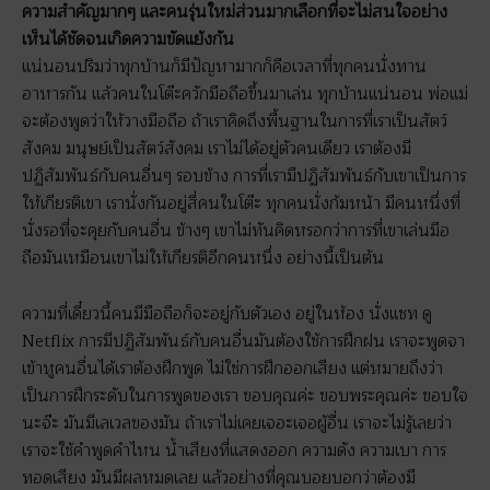
ความสำคัญมากๆ และคนรุ่นใหม่ส่วนมากเลือกที่จะไม่สนใจอย่าง
เห็นได้ชัดจนเกิดความขัดแย้งกัน
แน่นอนปริมว่าทุกบ้านก็มีปัญหามากก็คือเวลาที่ทุกคนนั่งทาน
อาหารกัน แล้วคนในโต๊ะควักมือถือขึ้นมาเล่น ทุกบ้านแน่นอน พ่อแม่
จะต้องพูดว่าให้วางมือถือ ถ้าเราคิดถึงพื้นฐานในการที่เราเป็นสัตว์
สังคม มนุษย์เป็นสัตว์สังคม เราไม่ได้อยู่ตัวคนเดียว เราต้องมี
ปฏิสัมพันธ์กับคนอื่นๆ รอบข้าง การที่เรามีปฏิสัมพันธ์กับเขาเป็นการ
ให้เกียรติเขา เรานั่งกันอยู่สี่คนในโต๊ะ ทุกคนนั่งก้มหน้า มีคนหนึ่งที่
นั่งรอที่จะคุยกับคนอื่น ข้างๆ เขาไม่ทันคิดหรอกว่าการที่เขาเล่นมือ
ถือมันเหมือนเขาไม่ให้เกียรติอีกคนหนึ่ง อย่างนี้เป็นต้น
ความที่เดี๋ยวนี้คนมีมือถือก็จะอยู่กับตัวเอง อยู่ในห้อง นั่งแชท ดู
Netflix การมีปฏิสัมพันธ์กับคนอื่นมันต้องใช้การฝึกฝน เราจะพูดจา
เข้าหูคนอื่นได้เราต้องฝึกพูด ไม่ใช่การฝึกออกเสียง แต่หมายถึงว่า
เป็นการฝึกระดับในการพูดของเรา ขอบคุณค่ะ ขอบพระคุณค่ะ ขอบใจ
นะจ๊ะ มันมีเลเวลของมัน ถ้าเราไม่เคยเจอะเจอผู้อื่น เราจะไม่รู้เลยว่า
เราจะใช้คำพูดคำไหน น้ำเสียงที่แสดงออก ความดัง ความเบา การ
ทอดเสียง มันมีผลหมดเลย แล้วอย่างที่คุณบอยบอกว่าต้องมี