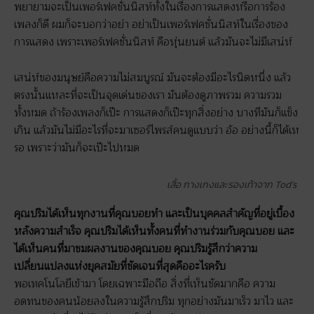
พยายามจะเป็นเพอร์เฟคชั่นนิสท์ทั้งในเรื่องการแสดงหรือการร้อง
เพลงก็ดี ผมก็จะบอกว่าอย่า อย่าเป็นเพอร์เฟคชั่นนิสท์ในเรื่องของ
การแสดง เพราะเพอร์เฟคชั่นนิสท์ คือหุ่นยนต์ แล้วมันจะไม่มีเสน่ห์
เสน่ห์ของมนุษย์คือความไม่สมบูรณ์ มันจะต้องมีอะไรนิดหนึ่ง แล้ว
ตรงนั้นแหละที่จะเป็นจุดเด่นของเรา มันต้องดูภาพรวม ความรวม
ทั้งหมด ถ้าร้องเพลงก็เป๊ะ การแสดงก็เป๊ะทุกสิ่งอย่าง บางทีมันก็แข็ง
เกิน แล้วมันไม่มีอะไรที่จะมาเซอร์ไพรส์คนดูแบบว่า อ้อ อย่างนี้ก็ได้เห
รอ เพราะว่ามันก็จะเป๊ะไปหมด
เสื้อ กางเกงและรองเท้าจาก Tod’s
คุณปริมได้เห็นทุกงานที่คุณบอยทำ และเป็นบุคคลสำคัญที่อยู่เบื้อง
หลังความสำเร็จ คุณปริมได้เห็นทั้งคนที่ทำงานร่วมกับคุณบอย และ
ได้เห็นคนที่มาชมผลงานของคุณบอย คุณปริมรู้สึกว่าความ
เปลี่ยนแปลงแห่งยุคสมัยที่ชัดเจนที่สุดคืออะไรครับ
พอเทคโนโลยีเข้ามา โดยเฉพาะมือถือ สิ่งที่เห็นชัดมากคือ ความ
อดทนของคนน้อยลงในความรู้สึกปริม ทุกอย่างมันมาเร็ว มาไว และ