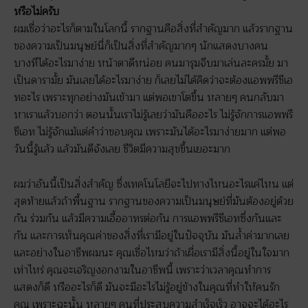
หรือไม่ครับ
ผมเชื่อว่าอะไรก็ตามในโลกนี้ รากฐานคือสิ่งที่สำคัญมาก แล้วรากฐาน
ของความเป็นมนุษย์นี่ก็เป็นสิ่งที่สำคัญมากๆ นักแสดงบางคน
บางทีได้อะไรมาง่าย หน้าตาดีหน่อย คนมารุมจีบมาเล่นละครมั้ย มา
เป็นดารามั้ย มันเลยได้อะไรมาง่าย ก็เลยไม่ได้คิดว่าจะต้องแอพพรีชีเอ
ทอะไร เพราะทุกอย่างมันเข้ามา แต่พอเขาโตขึ้น หลายๆ คนกลับมา
หาเราแล้วบอกว่า ตอนนั้นเราไม่รู้เลยว่ามันคืออะไร ไม่รู้จักการแอพพรี
ชีเอท ไม่รู้จักแม้แต่คำว่าขอบคุณ เพราะมันได้อะไรมาง่ายมาก แต่พอ
วันนี้รู้แล้ว แล้วมันดีจังเลย ชีวิตมีความสุขขึ้นเยอะมาก
ผมว่าอันนี้เป็นสิ่งสำคัญ ซึ่งเทคโนโลยีจะไปทางไหนอะไรแค่ไหน แต่
สุดท้ายแล้วถ้าพื้นฐาน รากฐานของความเป็นมนุษย์ที่มันต้องอยู่ด้วย
กัน ร่วมกัน แล้วมีความเอื้ออาทรต่อกัน การแอพพรีชีเอทซึ่งกันและ
กัน และการเห็นคุณค่าของสิ่งที่เรามีอยู่ในปัจจุบัน มันล้ำค่ามากเลย
และอย่างในอาชีพผมนะ คุณเชื่อไหมว่าถ้าเผื่อเรามีสิ่งนี้อยู่ในใจมาก
เท่าไหร่ คุณจะเจริญงอกงามในอาชีพนี้ เพราะว่าเวลาคุณทำการ
แสดงก็ดี หรืออะไรก็ดี มันจะมีอะไรไม่รู้อยู่ข้างในคุณที่ทำให้คนรัก
คุณ เพราะฉะนั้น หลายๆ คนที่ประสบความสำเร็จเร็ว อาจจะได้อะไร