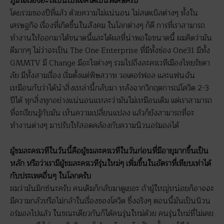
ภูมิใจเรื่องอะไรเป็นโปรเจคใดเป็นพิเศษครับ
โดยรวมของปีที่แล้ว ด้วยความไม่แน่นอน ไม่สเตเบิลต่างๆ ทั้งใน
เศรษฐกิจ เรื่องที่เกิดขึ้นในสังคม ในโลกต่างๆ ก็ดี การที่เราสามารถ
ทำงานให้ออกมาได้ขนาดนี้และได้ผลที่น่าพอใจขนาดนี้ ผมคิดว่ามัน
ดีมากๆ ไม่ว่าจะเป็น The One Enterprise ที่มีทั้งช่อง One31 มีทั้ง
GMMTV มี Change มีอะไรต่างๆ รวมไปถึงละครเวทีเมืองไทยรัชดา
ลัย มีทั้งสามเรื่อง เริ่มตั้งแต่พิษสวาท วอเตอร์ฟอล และแฟนฉัน
เหมือนกับว่าได้นำสิ่งเหล่านี้กลับมา หลังจากวิกฤตการณ์โควิด 2-3
ปีได้ ทุกสิ่งทุกอย่างแน่นอนแหละว่ามันไม่เหมือนเดิม แต่เราสามารถ
ที่จะเรียนรู้กับมัน เห็นความเปลี่ยนแปลง แล้วก็ยังสามารถที่จะ
ทำงานต่างๆ มาปรับให้สอดคล้องกับความนิวนอร์มอลได้
ผู้ชมละครเวทีในวันนี้คือผู้ชมละครเวทีในวันก่อนที่มีอายุมากขึ้นเป็น
หลัก หรือว่าเรามีผู้ชมละครเวทีรุ่นใหม่ๆ เพิ่มขึ้นในอัตราที่เทียบเท่าได้
กับประเทศอื่นๆ ในโลกครับ
ผมว่ามันมิกซ์นะครับ คนเดิมก็กลับมาดูเยอะ ถ้าผู้ใหญ่หน่อยก็อาจจะ
มีความกลัวหรือไม่กล้าในเรื่องของโควิด ซึ่งจริงๆ ตอนนี้มันเป็นนิวน
อร์มอลไปแล้ว ในขณะเดียวกันก็ได้คนรุ่นใหม่ด้วย คนรุ่นใหม่ที่ไม่เคย