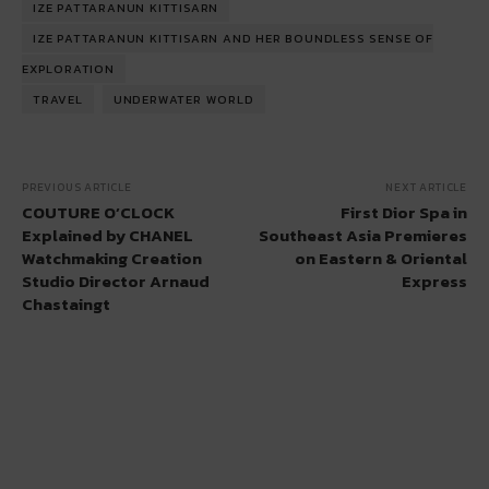
IZE PATTARANUN KITTISARN
IZE PATTARANUN KITTISARN AND HER BOUNDLESS SENSE OF
EXPLORATION
TRAVEL
UNDERWATER WORLD
PREVIOUS ARTICLE
NEXT ARTICLE
COUTURE O’CLOCK
First Dior Spa in
Explained by CHANEL
Southeast Asia Premieres
Watchmaking Creation
on Eastern & Oriental
Studio Director Arnaud
Express
Chastaingt