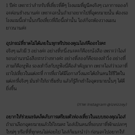
1 ปีค่ะ เพราะว่าสำหรับที่เที่ยวที่ดีๆ โรงแรมที่ยูนีคจริงๆ เวลาการจองก็
จะค่อนข้างนานค่ะ เพราะฉะนั้นถ้าเราอยากไปที่จุดหมายนั้น ต้องรอ
โรงแรมนี้เท่านั้นหรือเที่ยวที่เรือนี้เท่านั้น ไอส์ก็จะต้องวางแผน
ยาวนานค่ะ
อุปกรณ์ที่ขาดไม่ได้เลยในทุกทริปของคุณไอส์คืออะไรคะ
จริงๆ แล้วมี 3 อย่างค่ะ อย่างที่หนึ่งนะคะก็คือหนังสือ เพราะว่าไอส์
ชอบอ่านหนังสือระหว่างทางค่ะ อย่างที่สองก็คือรองเท้าวิ่ง อย่างที่
สามก็คือหูฟัง รองเท้าวิ่งกับหูฟังนี่คือสำคัญมาก เพราะไอส์ว่าเวลาที่
เราไปเที่ยวในแต่ละที่ การที่เราได้มีโอกาสวิ่งและได้เห็นคนใช้ชีวิตใน
แต่ละที่จริงๆ มันทำให้เราซึมซับ แล้วก็รู้สึกเข้าใจจุดหมายนั้นๆ ได้ดี
ยิ่งขึ้น
(ภาพ: Instagram @izeizzey)
อยากให้ช่วยแชร์เคล็ดลับการเตรียมตัวท่องเที่ยวในแบบของคุณไอส์
ถ้าเราเลือกจุดหมายแล้วใช่ไหมคะ ไอส์เป็นคนที่ชอบหาที่พักแปลกๆ
ใหม่ๆ หรือที่ที่ทุกคนไม่ค่อยไป ไอส์ก็แนะนำว่า ก่อนจะไปอยากให้