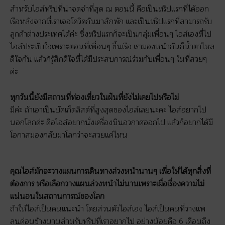
สำหรับไอส์ทริปที่น่าจดจำที่สุด ณ ตอนนี้ คือเป็นทริปแรกที่ได้ออก
เรือหลังจากที่เราเจอโควิดกันมาสักพัก และเป็นทริปแรกที่สามารถรับ
ลูกค้าต่างประเทศได้ค่ะ ซึ่งทริปแรกก็จะเป็นกลุ่มเพื่อนๆ ไอส์เองที่ไป
ไอส์ประทับใจเพราะตอนที่เพื่อนๆ ขึ้นเรือ เรามองหน้ากันก็น้ำตาไหล
ดีใจกัน แล้วก็รู้สึกดีใจที่ได้มีประสบการณ์ร่วมกับเพื่อนๆ ในที่สวยๆ
ค่ะ
ทุกวันนี้ยังมีสถานที่ท่องเที่ยวในฝันที่ยังไม่เคยไปหรือไม่
มีค่ะ ถ้าเอาเป็นบัคเก็ตลิสต์ที่สูงสุดของไอส์เลยนะคะ ไอส์อยากไป
นอกโลกค่ะ คือไอส์อยากนั่งเครื่องบินอวกาศออกไป แล้วก็อยากได้มี
โอกาสมองกลับมาโลกว่าจะสวยแค่ไหน
คุณไอส์มักจะวางแผนการเดินทางล่วงหน้านานๆ เพื่อให้ได้ทุกสิ่งที่
ต้องการ หรือเลือกวางแผนล่วงหน้าไม่นานเพราะเผื่อเรื่องความไม่
แน่นอนในสถานการณ์ของโลก
ถ้าให้ไอส์เป็นคนแนะนำ โดยส่วนตัวไอส์เอง ไอส์เป็นคนที่วางแพ
ลนค่อนข้างนานสำหรับทริปที่เราอยากไป อย่างน้อยคือ 6 เดือนถึง