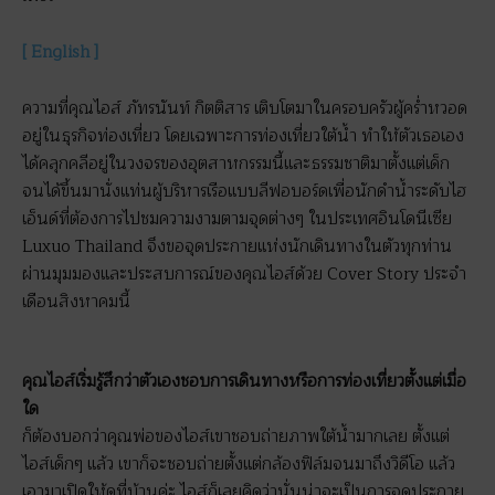
[ English ]
ความที่คุณไอส์ ภัทรนันท์ กิตติสาร เติบโตมาในครอบครัวผู้คร่ำหวอด
อยู่ในธุรกิจท่องเที่ยว โดยเฉพาะการท่องเที่ยวใต้น้ำ ทำให้ตัวเธอเอง
ได้คลุกคลีอยู่ในวงจรของอุตสาหกรรมนี้และธรรมชาติมาตั้งแต่เด็ก
จนได้ขึ้นมานั่งแท่นผู้บริหารเรือแบบลีฟอบอร์ดเพื่อนักดำน้ำระดับไฮ
เอ็นด์ที่ต้องการไปชมความงามตามจุดต่างๆ ในประเทศอินโดนีเซีย
Luxuo Thailand จึงขอจุดประกายแห่งนักเดินทางในตัวทุกท่าน
ผ่านมุมมองและประสบการณ์ของคุณไอส์ด้วย Cover Story ประจำ
เดือนสิงหาคมนี้
คุณไอส์เริ่มรู้สึกว่าตัวเองชอบการเดินทางหรือการท่องเที่ยวตั้งแต่เมื่อ
ใด
ก็ต้องบอกว่าคุณพ่อของไอส์เขาชอบถ่ายภาพใต้น้ำมากเลย ตั้งแต่
ไอส์เด็กๆ แล้ว เขาก็จะชอบถ่ายตั้งแต่กล้องฟิล์มจนมาถึงวิดีโอ แล้ว
เอามาเปิดให้ดูที่บ้านค่ะ ไอส์ก็เลยคิดว่านั่นน่าจะเป็นการจุดประกาย