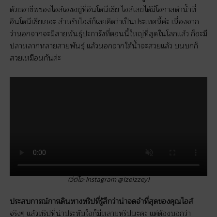
ด้วยอาชีพของไอส์เองอยู่ที่อินโดนีเซีย ไอส์เลยได้มีโอกาสดำน้ำที่
อินโดนีเซียเยอะ สำหรับไอส์ก็เลยคิดว่าเป็นประเทศนี้ค่ะ เนื่องจาก
ว่านอกจากจะมีสายพันธุ์ปะการังที่ตอนนี้ใหญ่ที่สุดในโลกแล้ว ก็จะมี
ปลาหลากหลายสายพันธุ์ แล้วนอกจากใต้น้ำจะสวยแล้ว บนบกก็
สวยเหมือนกันค่ะ
(วีดีโอ: Instagram @izeizzey)
ประสบการณ์การเดินทางทริปที่รู้สึกว่าน่าจดจำที่สุดของคุณไอส์
จริงๆ แล้วทริปที่น่าประทับใจก็มีหลายทริปนะคะ แต่ต้องบอกว่า