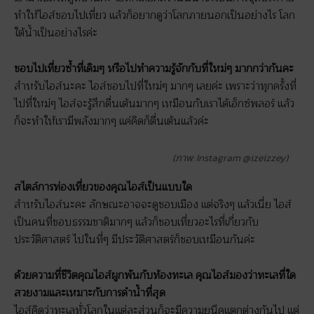
ทำให้ไอส์ชอบไปเที่ยว แล้วก็อยากดูว่าโลกภายนอกเป็นอย่างไร โลก
ใต้น้ำเป็นอย่างไรค่ะ
ชอบไปเที่ยวซ้ำที่เดิมๆ หรือไปทำความรู้จักกับที่ใหม่ๆ มากกว่ากันคะ
สำหรับไอส์นะคะ ไอส์ชอบไปที่ใหม่ๆ มากๆ เลยค่ะ เพราะว่าทุกครั้งที่
ไปที่ใหม่ๆ ไอส์จะรู้สึกตื่นเต้นมากๆ เหมือนกับเราได้เอ็กซ์พลอร์ แล้ว
ก็จะทำให้เรามีพลังมากๆ แค่คิดก็ตื่นเต้นแล้วค่ะ
(ภาพ: Instagram @izeizzey)
สไตล์การท่องเที่ยวของคุณไอส์เป็นแบบใด
สำหรับไอส์นะคะ ลักษณะอาจจะดูชอบเมือง แต่จริงๆ แล้วเนี่ย ไอส์
เป็นคนที่ชอบธรรมชาติมากๆ แล้วก็ชอบเที่ยวอะไรที่เกี่ยวกับ
ประวัติศาสตร์ ไปในที่ๆ มีประวัติศาสตร์ก็ชอบเหมือนกันค่ะ
ด้วยความที่ชีวิตคุณไอส์ผูกพันกับท้องทะเล คุณไอส์มองว่าทะเลที่ใด
สวยงามและเหมาะกับการดำน้ำที่สุด
ไอส์คิดว่าทะเลทั่วโลกในแต่ละส่วนก็จะมีความยูนีคแตกต่างกันไป แต่