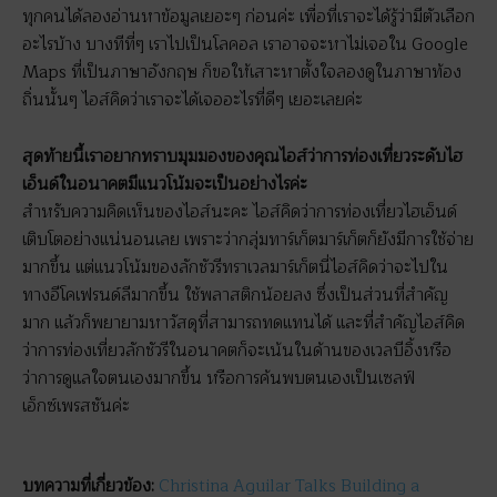
ทุกคนได้ลองอ่านหาข้อมูลเยอะๆ ก่อนค่ะ เพื่อที่เราจะได้รู้ว่ามีตัวเลือก
อะไรบ้าง บางทีที่ๆ เราไปเป็นโลคอล เราอาจจะหาไม่เจอใน Google
Maps ที่เป็นภาษาอังกฤษ ก็ขอให้เสาะหาตั้งใจลองดูในภาษาท้อง
ถิ่นนั้นๆ ไอส์คิดว่าเราจะได้เจออะไรที่ดีๆ เยอะเลยค่ะ
สุดท้ายนี้เราอยากทราบมุมมองของคุณไอส์ว่าการท่องเที่ยวระดับไฮ
เอ็นด์ในอนาคตมีแนวโน้มจะเป็นอย่างไรค่ะ
สำหรับความคิดเห็นของไอส์นะคะ ไอส์คิดว่าการท่องเที่ยวไฮเอ็นด์
เติบโตอย่างแน่นอนเลย เพราะว่ากลุ่มทาร์เก็ตมาร์เก็ตก็ยังมีการใช้จ่าย
มากขึ้น แต่แนวโน้มของลักชัวรีทราเวลมาร์เก็ตนี่ไอส์คิดว่าจะไปใน
ทางอีโคเฟรนด์ลีมากขึ้น ใช้พลาสติกน้อยลง ซึ่งเป็นส่วนที่สำคัญ
มาก แล้วก็พยายามหาวัสดุที่สามารถทดแทนได้ และที่สำคัญไอส์คิด
ว่าการท่องเที่ยวลักชัวรีในอนาคตก็จะเน้นในด้านของเวลบีอิ้งหรือ
ว่าการดูแลใจตนเองมากขึ้น หรือการค้นพบตนเองเป็นเซลฟ์
เอ็กซ์เพรสชันค่ะ
บทความที่เกี่ยวข้อง:
Christina Aguilar Talks Building a