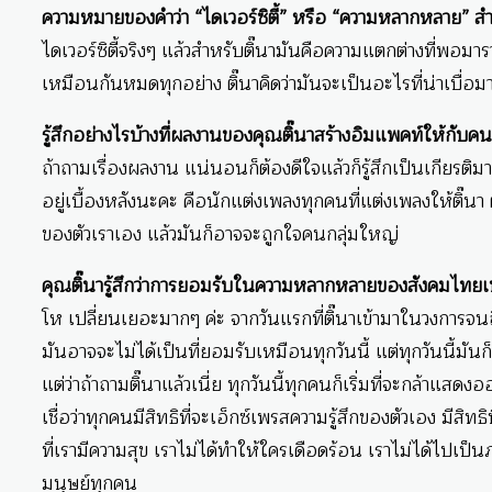
ความหมายของคำว่า “ไดเวอร์ซิตี้” หรือ “ความหลากหลาย” สำ
ไดเวอร์ซิตี้จริงๆ แล้วสำหรับติ๊นามันคือความแตกต่างที่พอมาร
เหมือนกันหมดทุกอย่าง ติ๊นาคิดว่ามันจะเป็นอะไรที่น่าเบื่อมา
รู้สึกอย่างไรบ้างที่ผลงานของคุณติ๊นาสร้างอิมแพคท์ให้กั
ถ้าถามเรื่องผลงาน แน่นอนก็ต้องดีใจแล้วก็รู้สึกเป็นเกียรติมาก แ
อยู่เบื้องหลังนะคะ คือนักแต่งเพลงทุกคนที่แต่งเพลงให้ติ๊น
ของตัวเราเอง แล้วมันก็อาจจะถูกใจคนกลุ่มใหญ่
คุณติ๊นารู้สึกว่าการยอมรับในความหลากหลายของสังคมไทยเ
โห เปลี่ยนเยอะมากๆ ค่ะ จากวันแรกที่ติ๊นาเข้ามาในวงการจนถึ
มันอาจจะไม่ได้เป็นที่ยอมรับเหมือนทุกวันนี้ แต่ทุกวันนี้มัน
แต่ว่าถ้าถามติ๊นาแล้วเนี่ย ทุกวันนี้ทุกคนก็เริ่มที่จะกล้าแสดง
เชื่อว่าทุกคนมีสิทธิที่จะเอ็กซ์เพรสความรู้สึกของตัวเอง มีสิท
ที่เรามีความสุข เราไม่ได้ทำให้ใครเดือดร้อน เราไม่ได้ไปเป็น
มนุษย์ทุกคน