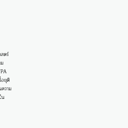
าสตร์
าม
FPA
อยุติ
ในความ
นใน