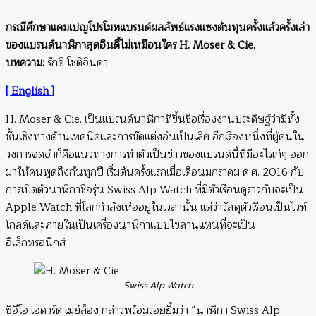
กรณีศึกษาแคมเปญโปรโมทแบรนด์ผลลัพธ์แรงแซงต้นทุนครั้งแล้วครั้งเล่า
ของแบรนด์นาฬิกาสุดอินดี้ไม่เหมือนใคร H. Moser & Cie.
บทความ:
รักดี โชติจินดา
[ English ]
H. Moser & Cie. เป็นแบรนด์นาฬิกาที่ขึ้นชื่อเรื่องงานประดิษฐ์ว่ามีทั้ง
ชั้นเชิงทางด้านเทคนิคและการขัดแต่งอันเป็นเลิศ อีกเรื่องหนึ่งที่ผู้คนใน
วงการจดจำก็คือแนวทางการทำตัวเป็นข่าวของแบรนด์นี้ที่มีอะไรเก๋ๆ ออก
มาให้คนพูดถึงกันทุกปี เริ่มต้นครั้งแรกเมื่อเดือนมกราคม ค.ศ. 2016 กับ
การเปิดตัวนาฬิกาชื่อรุ่น Swiss Alp Watch ที่มีตัวเรือนดูราวกับจะเป็น
Apple Watch ที่โลกกำลังเห่ออยู่ในเวลานั้น แต่ว่าวัสดุตัวเรือนเป็นไวท์
โกลด์และภายในเป็นเครื่องนาฬิกาแบบไขลานแทนที่จะเป็น
อิเล็กทรอนิกส์
Swiss Alp Watch
ซีอีโอ เอดวร์ด เมย์ล็อง กล่าวพร้อมรอยยิ้มว่า “นาฬิกา Swiss Alp