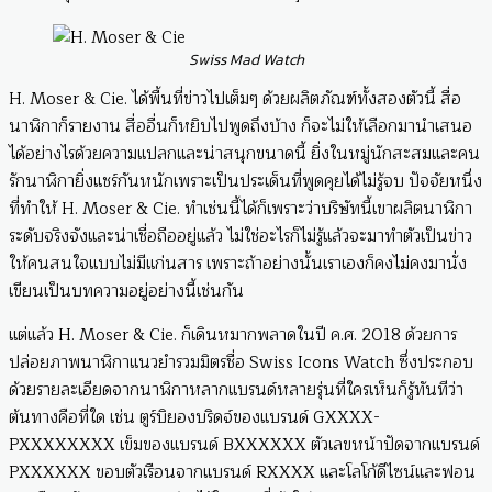
Swiss Mad Watch
H. Moser & Cie. ได้พื้นที่ข่าวไปเต็มๆ ด้วยผลิตภัณฑ์ทั้งสองตัวนี้ สื่อ
นาฬิกาก็รายงาน สื่ออื่นก็หยิบไปพูดถึงบ้าง ก็จะไม่ให้เลือกมานำเสนอ
ได้อย่างไรด้วยความแปลกและน่าสนุกขนาดนี้ ยิ่งในหมู่นักสะสมและคน
รักนาฬิกายิ่งแชร์กันหนักเพราะเป็นประเด็นที่พูดคุยได้ไม่รู้จบ ปัจจัยหนึ่ง
ที่ทำให้ H. Moser & Cie. ทำเช่นนี้ได้ก็เพราะว่าบริษัทนี้เขาผลิตนาฬิกา
ระดับจริงจังและน่าเชื่อถืออยู่แล้ว ไม่ใช่อะไรก็ไม่รู้แล้วจะมาทำตัวเป็นข่าว
ให้คนสนใจแบบไม่มีแก่นสาร เพราะถ้าอย่างนั้นเราเองก็คงไม่คงมานั่ง
เขียนเป็นบทความอยู่อย่างนี้เช่นกัน
แต่แล้ว H. Moser & Cie. ก็เดินหมากพลาดในปี ค.ศ. 2018 ด้วยการ
ปล่อยภาพนาฬิกาแนวยำรวมมิตรชื่อ Swiss Icons Watch ซึ่งประกอบ
ด้วยรายละเอียดจากนาฬิกาหลากแบรนด์หลายรุ่นที่ใครเห็นก็รู้ทันทีว่า
ต้นทางคือที่ใด เช่น ตูร์บิยองบริดจ์ของแบรนด์ GXXXX-
PXXXXXXXX เข็มของแบรนด์ BXXXXXX ตัวเลขหน้าปัดจากแบรนด์
PXXXXXX ขอบตัวเรือนจากแบรนด์ RXXXX และโลโก้ดีไซน์และฟอน