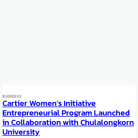
BUSINESS
Cartier Women’s Initiative
Entrepreneurial Program Launched
BUSINESS
The Commendable Marketing
in Collaboration with Chulalongkorn
Stunts of Otherwise
University
Minimalistic H. Moser & Cie.