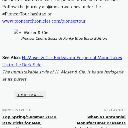
Follow the journey at @moserwatches under the
#PioneerTour hashtag or
www.pioneerchronicles.com/pioneertour
.
Pioneer Centre Seconds Funky Blue Black Edition
See Also:
H. Moser & Cie. Endeavour Perpetual Moon Takes
Us to the Dark Side
The unmistakable style of H. Moser & Cie. is haute horlogerie
at its purest
H. MOSER & CIE.
PREVIOUS ARTICLE
NEXT ARTICLE
Top Spring/Summer 2020
When a Centennial
RTW Picks for Men,
Manufacturer Presents