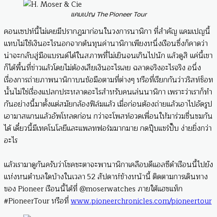
แคมเปญ The Pioneer Tour
คอนเซปท์นี้ไม่เคยมีปรากฏมาก่อนในวงการนาฬิกา ที่สำคัญ แคมเปญนี้
แทบไม่ใช้เงินอะไรนอกจากต้นทุนค่านาฬิกาเพียงหนึ่งเรือนซึ่งก็คาดว่า
น่าจะกลับสู่มือแบรนด์ได้ในสภาพที่ไม่เยินจนเกินไปนัก แล้วดูสิ แค่นี้เขา
ก็ได้พื้นที่ข่าวแล้วโดยไม่ต้องเสียเงินอะไรเลย ฉลาดจริงอะไรจริง อนึ่ง
เรื่องการถ่ายภาพนาฬิกาบนข้อมือตามที่ต่างๆ หรือที่เรียกกันว่าวริสท์ช็อท
นั้นไม่ใช่เรื่องแปลกประหลาดอะไรสำหรับคนเล่นนาฬิกา เพราะว่าเราก็ทำ
กันอย่างนี้มาตั้งแต่สมัยกล้องฟิล์มแล้ว เมื่อก่อนต้องถ่ายแล้วเอาไปอัดรูป
เอามาสแกนแล้วอัพโหลดก่อน กว่าจะโพสท์อวดเพื่อนให้มาร่วมชื่นชมกัน
ได้ เดี๋ยวนี้มีเทคโนโลยีและแพลทฟอร์มมากมาย กดปุ๊บแชร์ปั๊บ ง่ายยิ่งกว่า
อะไร
แล้วเรามาดูกันครับว่าโชคชะตาจะพานาฬิกาเคลือบดีแอลซีดำเรือนนี้ไปยัง
แห่งหนตำบลใดบ้างในเวลา 52 สัปดาห์ข้างหน้านี้ ติดตามการเดินทาง
ของ Pioneer เรือนนี้ได้ที่ @moserwatches ภายใต้แฮชแท็ก
#PioneerTour หรือที่
www.pioneerchronicles.com/pioneertour