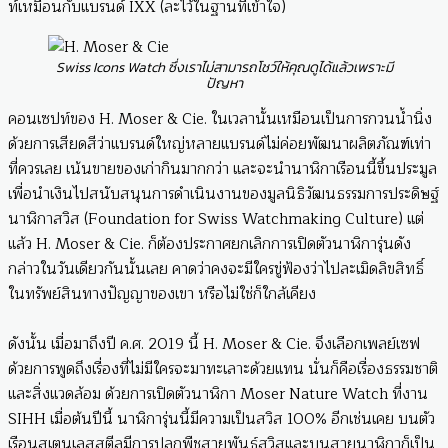
ท์เหมือนกับแบรนด์ IXX (ละไว้ในฐานที่เข้าใจ)
Swiss Icons Watch ซึ่งเราไม่สามารถโชว์ให้คุณดูได้แล้วเพราะมี
ปัญหา
คอนเซปท์ของ H. Moser & Cie. ในเวลานั้นเหมือนเป็นการกวนน้ำนิ่ง
ด้วยการเสียดสีว่าแบรนด์ใหญ่หลายแบรนด์ไม่ค่อยพัฒนาผลิตภัณฑ์เท่า
ที่ควรเลย เน้นขายของเก่ากินมากกว่า และจะนำนาฬิกาเรือนนี้ขึ้นประมูล
เพื่อนำเงินไปสนับสนุนการดำเนินงานของมูลนิธิวัฒนธรรมการประดิษฐ์
นาฬิกาสวิส (Foundation for Swiss Watchmaking Culture) แต่
แล้ว H. Moser & Cie. ก็ต้องประกาศยกเลิกการเปิดตัวนาฬิการุ่นดัง
กล่าวในวันเดียวกันนั้นเลย คาดว่าคงจะมีใครขู่ฟ้องว่าไปละเมิดลิขสิทธิ์
ในทรัพย์สินทางปัญญาของเขา หรือไม่ใช่ก็ใกล้เคียง
ดังนั้น เมื่อมาถึงปี ค.ศ. 2019 นี้ H. Moser & Cie. จึงเลือกเพลย์เซฟ
ด้วยการพูดถึงเรื่องที่ไม่มีใครจะมาทะเลาะด้วยแทน นั่นก็คือเรื่องธรรมชาติ
และสิ่งแวดล้อม ด้วยการเปิดตัวนาฬิกา Moser Nature Watch ที่งาน
SIHH เมื่อต้นปีนี้ นาฬิการุ่นนี้มีความเป็นสวิส 100% อีกเช่นเคย บนตัว
เรือนสเตนเลสสตีลมีการปลูกพืชสายพันธุ์สวิสและบนสายนาฬิกาก็เป็น