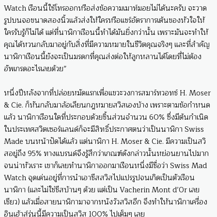
Watch เรือนนี้ใช้โทรออกหรือส่งข้อความเมาท์มอยไม่ได้นะครับ จะวาด
รูปบนจอขนาดสองนิ้วแล้วส่งให้ใครหรือแชร์อัตราการเต้นของหัวใจให้
ใครรับรู้ก็ไม่ได้ แต่ที่นาฬิกาเรือนนี้ทำได้มันยิ่งกว่านั้น เพราะมันจะทำให้
คุณได้หวนกลับมาอยู่กับสิ่งที่มีความหมายในชีวิตคุณจริงๆ และที่สำคัญ
นาฬิกาเรือนนี้ยังจะเป็นมรดกที่คุณส่งต่อให้ลูกหลานได้โดยที่ไม่ต้อง
อัพเกรดอะไรเลยด้วย”
หนึ่งปีหลังจากที่ปล่อยหมัดแรกเพื่อแขวะวงการสมาร์ทวอทช์ H. Moser
& Cie. ก็หันกลับมาล้อเลียนกฎหมายสวิสเองบ้าง เพราะตามข้อกำหนด
แล้ว นาฬิกาเรือนใดที่ประกอบด้วยชิ้นส่วนจำนวน 60% ซึ่งมีต้นกำเนิด
ในประเทศสวิตเซอร์แลนด์ก็จะมีสิทธิ์ประกาศตนว่าเป็นนาฬิกา Swiss
Made บนหน้าปัดได้แล้ว แต่นาฬิกา H. Moser & Cie. มีความเป็นสวิ
สอยู่ถึง 95% ทางแบรนด์จึงรู้สึกว่าเกณฑ์ดังกล่าวนั้นหย่อนยานไปมาก
จนน่าหัวเราะ เขาก็เลยทำนาฬิกาออกมาเรือนหนึ่งมีชื่อว่า Swiss Mad
Watch จุดเด่นอยู่ที่การนำเอาชีสสวิสไปแปรรูปจนเกิดเป็นตัวเรือน
นาฬิกา (และไม่ใช่ชีสบ้านๆ ด้วย แต่เป็น Vacherin Mont d’Or เลย
เชียว) แล้วเมื่อสายนาฬิกามาจากหนังวัวสวิสอีก จึงทำให้นาฬิกาเครื่อง
อินเฮ้าส์รุ่นนี้มีความเป็นสวิส 100% ไปเต็มๆ เลย