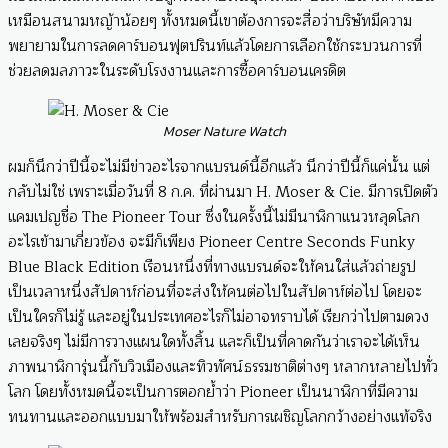
เหมือนสนามหญ้าน้อยๆ ทั้งหมดนี้เขาต้องการจะสื่อว่าบริษัทมีความ
พยายามในการลดคาร์บอนฟุตปรินท์แล้วโดยการเลือกใช้กระบวนการที่
ช่วยลดมลภาวะในระดับโรงงานและการซื้อคาร์บอนเครดิต
Moser Nature Watch
ผมก็นึกว่าปีนี้จะไม่มีข่าวอะไรจากแบรนด์นี้อีกแล้ว นึกว่าปีนี้ก็แค่นั้น แต่
กลับไม่ใช่ เพราะเมื่อวันที่ 8 ก.ค. ที่ผ่านมา H. Moser & Cie. มีการเปิดตัว
แคมเปญชื่อ The Pioneer Tour ซึ่งในครั้งนี้ไม่มีนาฬิกาแนวหลุดโลก
อะไรเข้ามาเกี่ยวข้อง จะมีก็เพียง Pioneer Centre Seconds Funky
Blue Black Edition เรือนหนึ่งที่ทางแบรนด์จะให้คนใส่แล้วถ่ายรูป
เป็นเวลาหนึ่งสัปดาห์ก่อนที่จะส่งให้คนต่อไปในสัปดาห์ต่อไป โดยจะ
เป็นใครก็ไม่รู้ และอยู่ในประเทศอะไรก็ไม่อาจทราบได้ เรียกว่าไปตามดวง
เลยจริงๆ ไม่มีการวางแผนใดทั้งสิ้น และก็เป็นที่คาดกันว่าเราจะได้เห็น
ภาพนาฬิการุ่นนี้กับวิวเมืองและทิวทัศน์ธรรมชาติต่างๆ หลากหลายไปทั่ว
โลก โดยทั้งหมดนี้จะเป็นการตอกย้ำว่า Pioneer เป็นนาฬิกาที่มีความ
ทนทานและออกแบบมาให้พร้อมสำหรับการเผชิญโลกกว้างอย่างแท้จริง