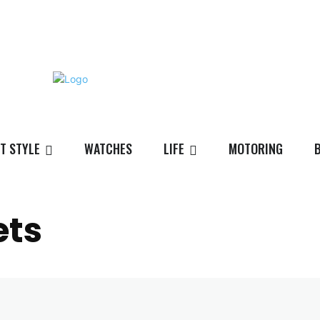
T STYLE
WATCHES
LIFE
MOTORING
ets