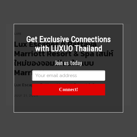
LIFE
Get Exclusive Connections
Lux Escapes ที่ Pattaya
with LUXUO Thailand
Marriott Resort & Spa เสน่ห์
ใหม่ของจอมเทียนในแบบ
Join us today
Marriott
Lux Escapes: Pattaya Marriott Resort & Spa
Connect!
JULY 21, 2025