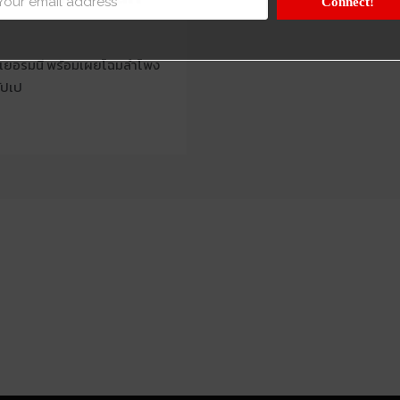
Connect!
ากเยอรมนี พร้อมเผยโฉมลำโพง
บัปเป