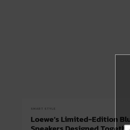
SMART STYLE
Loewe’s Limited-Edition Bl
Speakers Designed Togethe