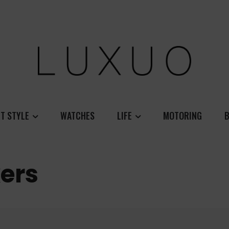
T STYLE
WATCHES
LIFE
MOTORING
B
ers