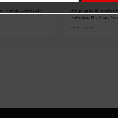
นด้วย Johnnie Walker Gold
เปิดสูตรซุปมะเขือเทศเย็น ทา
จากโรงแรม The Okura Pre
APRIL 11, 2020