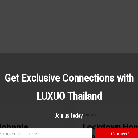
Get Exclusive Connections with
LUXUO Thailand
Join us today
DINING
Johnnie
Lockdown Hom
Prestige Bang
Connect!