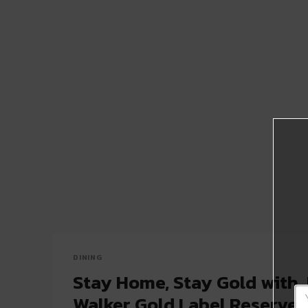
DINING
Stay Home, Stay Gold with 
Walker Gold Label Reserve