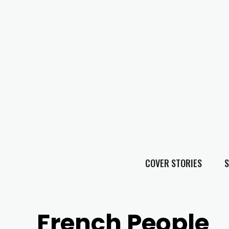
COVER STORIES
S
French People