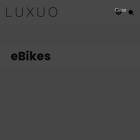
Close
eBikes