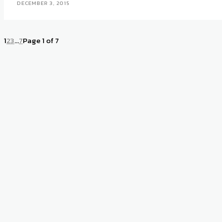
DECEMBER 3, 2015
1
2
3
...
7
Page 1 of 7