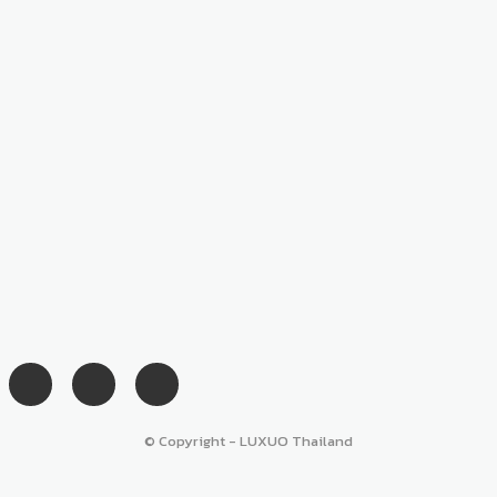
© Copyright - LUXUO Thailand