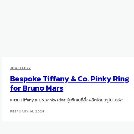
JEWELLERY
Bespoke Tiffany & Co. Pinky Ring
for Bruno Mars
แหวน Tiffany & Co. Pinky Ring รุ่นพิเศษที่สั่งผลิตโดยบรูโน มาร์ส
FEBRUARY 16, 2024