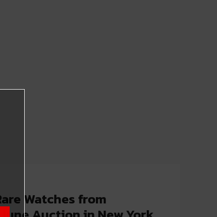
 Rare Watches from
June Auction in New York