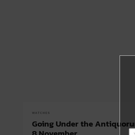
WATCHES
Going Under the Antiquor
8 November