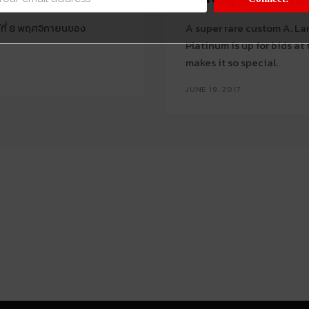
์ที่ 8 พฤศจิกายนของ
A super rare custom A. La
Platinum is up for bids a
makes it so special.
JUNE 19, 2017