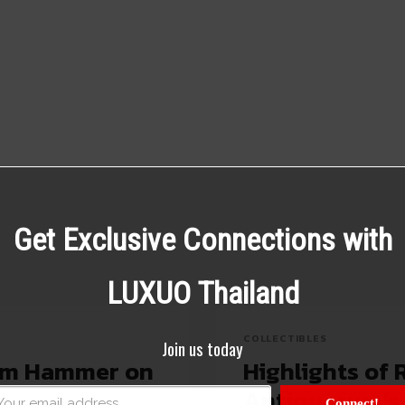
Get Exclusive Connections with
LUXUO Thailand
COLLECTIBLES
Join us today
um Hammer on
Highlights of
Antiquorum’s 
Connect!