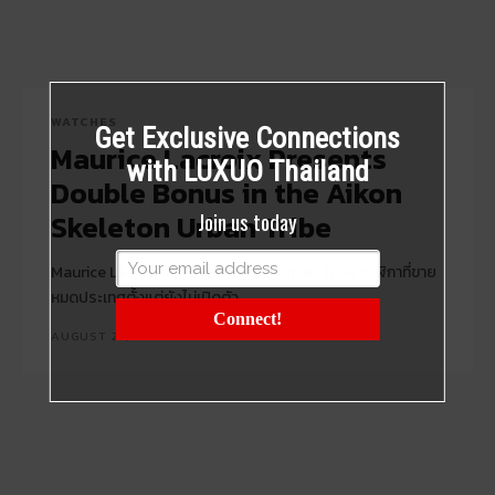
WATCHES
Get Exclusive Connections
Maurice Lacroix Presents
with LUXUO Thailand
Double Bonus in the Aikon
Skeleton Urban Tribe
Join us today
Maurice Lacroix Aikon Skeleton Urban Tribe นาฬิกาที่ขาย
หมดประเทศตั้งแต่ยังไม่เปิดตัว
Connect!
AUGUST 25, 2023