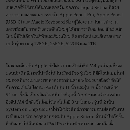
เพลิดเพลิน มี Wi-Fi ที่เร็วขึ้นและรองรับ 5G ที่เร็วสุดในรุ่นเซลลูลาร์
แบตเตอรี่ที่ใช้งานได้นานตลอดวัน จอภาพ Liquid Retina ที่สวย
สดงดงาม ตลอดจนการรองรับ Apple Pencil Pro, Apple Pencil
(USB-C) และ Magic Keyboard ที่จะผู้ใช้จะสนุกกับการทำงาน
และพร้อมกับการสร้างสรรค์สิ่งใหม่ๆ ได้มากกว่าที่เคย โดย iPad Air
ใหม่นี้มีให้เลือกในสีฟ้าและสีม่วงใหม่ สีสตาร์ไลท์ และสีเทาสเปซเก
รย์ ในรุ่นความจุ 128GB, 256GB, 512GB และ 1TB
ในขณะเดียวกัน Apple ยังได้ประกาศเปิดตัวชิป M4 รุ่นล่าสุดซึ่งจะ
มอบประสิทธิภาพที่น่าทึ่งให้กับ iPad Pro รุ่นใหม่ที่มีดีไซน์แบบใหม่
หมดจดที่บางเบาและพกพาสะดวกเกินคาด พร้อมขยายขีดจำกัดให้
กับความเป็นไปได้บน iPad กับรุ่น 11 นิ้ว และรุ่น 13 นิ้ว บางเพียง
5.1 มม. ซึ่งถือเป็นผลิตภัณฑ์ที่บางที่สุดที่ Apple เคยสร้างสรรค์มา
ซึ่งชิป M4 นี้ผลิตขึ้นโดยใช้เทคโนโลยี 3 นาโนเมตร รุ่นที่ 2 เป็น
System on Chip (SoC) ที่ทำให้ประสิทธิภาพการประหยัดพลังงาน
ระดับแนวหน้าของอุตสาหกรรมใน Apple Silicon ล้ำหน้าไปอีกขั้น
ซึ่งมีผลทำให้ดีไซน์ของ iPad Pro นั้นเพรียวบางอย่างเหลือเชื่อ