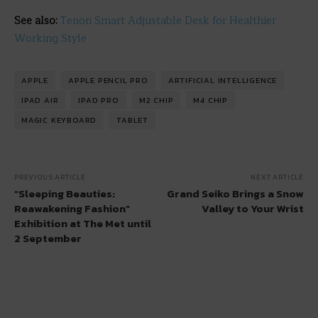
See also:
Tenon Smart Adjustable Desk for Healthier
Working Style
APPLE
APPLE PENCIL PRO
ARTIFICIAL INTELLIGENCE
IPAD AIR
IPAD PRO
M2 CHIP
M4 CHIP
MAGIC KEYBOARD
TABLET
PREVIOUS ARTICLE
NEXT ARTICLE
“Sleeping Beauties:
Grand Seiko Brings a Snow
Reawakening Fashion”
Valley to Your Wrist
Exhibition at The Met until
2 September