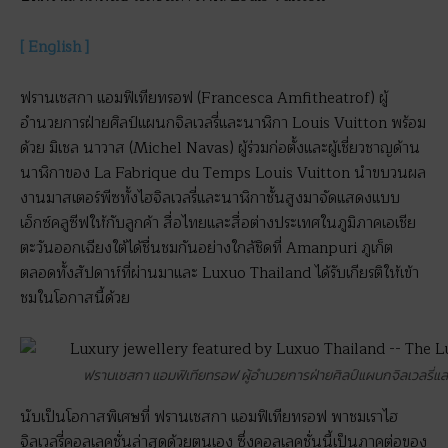
[ English ]
ฟรานเชสกา แอมฟิเทียทรอฟ (Francesca Amfitheatrof) ผู้
อำนวยการฝ่ายศิลป์แผนกจิลเวลรี่และนาฬิกา Louis Vuitton พร้อม
ด้วย มิเชล นาวาส (Michel Navas) ผู้ร่วมก่อตั้งและผู้เชี่ยวชาญด้าน
นาฬิกาของ La Fabrique du Temps Louis Vuitton นำขบวนผล
งานมาสเตอร์พีซทั้งไฮจิลเวลรี่และนาฬิกาชั้นสูงมาจัดแสดงแบบ
เอ็กซ์คลูซีฟให้กับลูกค้า สื่อไทยและสื่อต่างประเทศในภูมิภาคเอเชีย
ตะวันออกเฉียงใต้ได้ชื่นชมกันอย่างใกล้ชิดที่ Amanpuri ภูเก็ต
ตลอดทั้งสัปดาห์ที่ผ่านมาและ Luxuo Thailand ได้รับเกียรติให้เข้า
ชมในโอกาสนี้ด้วย
ฟรานเชสกา แอมฟิเทียทรอฟ ผู้อำนวยการฝ่ายศิลป์แผนกจิลเวลรี่แล
นับเป็นโอกาสพิเศษที่ ฟรานเชสกา แอมฟิเทียทรอฟ พาชมเราไฮ
จิลเวลรี่คอลเลคชั่นล่าสุดด้วยตนเอง ซึ่งคอลเลคชั่นนี้เป็นภาคต่อของ