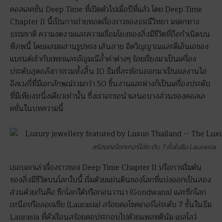
คอลเลคชั่น Deep Time ที่เปิดตัวไปเมื่อปีที่แล้ว โดย Deep Time
Chapter II นี้เป็นการถ่ายทอดเรื่องราวของธรณีวิทยา มรดกทาง
ธรรมชาติ ความงดงามและความเชื่อมโยงของสิ่งมีชีวิตที่ถือกำเนิดบน
พิภพนี้ โดยผสมผสานรูปทรง เส้นสาย จิตวิญญาณและดีเอ็นเอของ
แบรนด์เข้ากับเพชรและอัญมณีล้ำค่าต่างๆ ร้อยเรียงมาเป็นเครื่อง
ประดับสุดอลังการรวมทั้งสิ้น 10 ธีมที่สะท้อนออกมาเป็นผลงานไฮ
จิลเวลรี่ที่มีเอกลักษณ์รวมกว่า 50 ชิ้นงานและต่างก็เป็นเครื่องประดับ
ที่มีเพียงหนึ่งเดียวเท่านั้น ซึ่งเราจะขอนำเสนอบางส่วนของคอลเล
คชั่นในบทความนี้
สร้อยคอโชคเกอร์ไล่ระดับ 7 ชั้นในธีม Laurasia
เธอบอกเล่าเรื่องราวของ Deep Time Chapter II หรือการเริ่มต้น
ของสิ่งมีชีวิตบนโลกใบนี้ เริ่มด้วยแผ่นดินของโลกที่แบ่งออกเป็นสอง
ส่วนด้วยกันคือ ซีกโลกใต้หรือกอนวานา (Gondwana) และซีกโลก
เหนือหรือลอเรเซีย (Laurasia) สร้อยคอโชคเกอร์ไล่ระดับ 7 ชั้นในธีม
Laurasia ที่ตัวเรือนสร้อยคอประกอบไปด้วยแพลทตินัม เยลโลว์