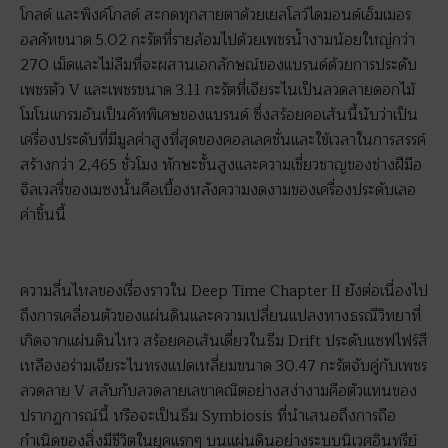
โกลด์ และพิงค์โกลด์ สะกดทุกสายตาด้วยเยลโลว์ไดมอนด์เอ็มเมอร
อลคัทขนาด 5.02 กะรัตที่รายล้อมไปด้วยเพชรน้ำงามน้อยใหญ่กว่า
270 เม็ดและไม่ลืมที่จะผสานเอกลักษณ์ของแบรนด์ด้วยการประดับ
เพชรตัว V และเพชรขนาด 3.11 กะรัตที่เจียระไนเป็นลวดลายดอกไม้
โมโนแกรมอันเป็นคัทพิเศษของแบรนด์ ซึ่งสร้อยคอเส้นนี้นับว่าเป็น
เครื่องประดับที่มีมูลค่าสูงที่สุดของคอลเลคชั่นและใช้เวลาในการสรรค์
สร้างกว่า 2,465 ชั่วโมง ทักษะชั้นสูงและความเชี่ยวชาญของช่างฝีมือ
จิลเวลรี่ของเมซงนั้นคือเบื้องหลังความงดงามของเครื่องประดับเลอ
ค่าชิ้นนี้
ความลื่นไหลของเรื่องราวใน Deep Time Chapter II ยังต่อเนื่องไป
ถึงการเคลื่อนตัวของแผ่นดินและความเปลี่ยนแปลงทางธรณีวิทยาที่
เกิดจากแผ่นดินไหว สร้อยคอเส้นเดี่ยวในธีม Drift ประดับแซฟไฟร์สี
เหลืองอร่ามเจียระไนทรงแปดเหลี่ยมขนาด 30.47 กะรัตจับคู่กับเพชร
ลวดลาย V สลับกับลวดลายเลขาคณิตอย่างสง่างามคือตัวแทนของ
ปรากฏการณ์นี้ หรือจะเป็นธีม Symbiosis ที่นำเสนอถึงการถือ
กำเนิดของสิ่งมีชีวิตในยุคแรกๆ บนแผ่นดินอย่างระบบนิเวศอินทรีย์