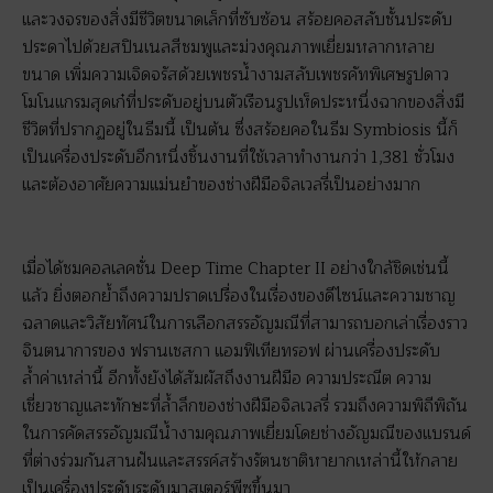
และวงจรของสิ่งมีชีวิตขนาดเล็กที่ซับซ้อน สร้อยคอสลับชั้นประดับ
ประดาไปด้วยสปินเนลสีชมพูและม่วงคุณภาพเยี่ยมหลากหลาย
ขนาด เพิ่มความเจิดจรัสด้วยเพชรน้ำงามสลับเพชรคัทพิเศษรูปดาว
โมโนแกรมสุดเก๋ที่ประดับอยู่บนตัวเรือนรูปเห็ดประหนึ่งฉากของสิ่งมี
ชีวิตที่ปรากฏอยู่ในธีมนี้ เป็นต้น ซึ่งสร้อยคอในธีม Symbiosis นี้ก็
เป็นเครื่องประดับอีกหนึ่งชิ้นงานที่ใช้เวลาทำงานกว่า 1,381 ชั่วโมง
และต้องอาศัยความแม่นยำของช่างฝีมือจิลเวลรี่เป็นอย่างมาก
เมื่อได้ชมคอลเลคชั่น Deep Time Chapter II อย่างใกล้ชิดเช่นนี้
แล้ว ยิ่งตอกย้ำถึงความปราดเปรื่องในเรื่องของดีไซน์และความชาญ
ฉลาดและวิสัยทัศน์ในการเลือกสรรอัญมณีที่สามารถบอกเล่าเรื่องราว
จินตนาการของ ฟรานเชสกา แอมฟิเทียทรอฟ ผ่านเครื่องประดับ
ล้ำค่าเหล่านี้ อีกทั้งยังได้สัมผัสถึงงานฝีมือ ความประณีต ความ
เชี่ยวชาญและทักษะที่ล้ำลึกของช่างฝีมือจิลเวลรี่ รวมถึงความพิถีพิถัน
ในการคัดสรรอัญมณีน้ำงามคุณภาพเยี่ยมโดยช่างอัญมณีของแบรนด์
ที่ต่างร่วมกันสานฝันและสรรค์สร้างรัตนชาติหายากเหล่านี้ให้กลาย
เป็นเครื่องประดับระดับมาสเตอร์พีซขึ้นมา