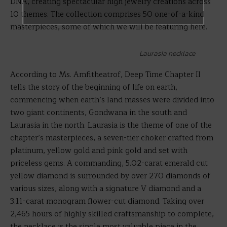
DNA, creating spectacular high jewelry creations across
10 themes. The collection comprises 50 one-of-a-kind
masterpieces, some of which we will be featuring here.
Laurasia necklace
According to Ms. Amfitheatrof, Deep Time Chapter II
tells the story of the beginning of life on earth,
commencing when earth’s land masses were divided into
two giant continents, Gondwana in the south and
Laurasia in the north. Laurasia is the theme of one of the
chapter’s masterpieces, a seven-tier choker crafted from
platinum, yellow gold and pink gold and set with
priceless gems. A commanding, 5.02-carat emerald cut
yellow diamond is surrounded by over 270 diamonds of
various sizes, along with a signature V diamond and a
3.11-carat monogram flower-cut diamond. Taking over
2,465 hours of highly skilled craftsmanship to complete,
the necklace is the single most valuable piece in the