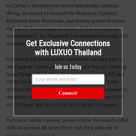
by Cartier’s international brand ambassador Jackson
Wong, the brand’s Friend of the Maison in Thailand
Kimberley Anne Woltemas, and several guests of honor
such as PP Krit Amnuaydechkorn, Billkin Putthipong
Assaratanakul, Tor Thanapob Leeratanakachorn and Ally
Get Exclusive Connections
Achiraya Nitibhon.
with LUXUO Thailand
Following this party event, customers can take part in
Join us today
the Clash de Cartier pop-up experience free of charge at
Siam Paragon from 17 to 28 August between 11:00 and
19:00. Do note that the exhibition will be open from
16:30 to 19:00 on 17 August, and that it will be closed to
Connect!
the public from 11:00 to 12:30 and from 13:00 to 14:30
on 19 August and from 11:00 to 12:30 on 20 August.
For more Cartier content, please follow the brand’s LINE
Official account @CartierTH or visit their web site at
www.cartier.com/en-th
.