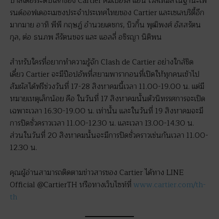
บาสเดอร์ระดับโลกของ Cartier คิมเบอร์ลี่ แอน โวลเทมัสในฐานะเฟ
รนด์ออฟเดอะเมซงประจำประเทศไทยของ Cartier และเซเลบริตี้อีก
มากมาย อาทิ พีพี กฤษฏ์ อำนวยเดชกร, บิวกิ้น พุฒิพงศ์ อัสสรัตน
กุล, ต่อ ธนภพ ลีรัตนขจร และ แอลลี่ อชิรญา นิติพน
สำหรับใครที่อยากทำความรู้จัก Clash de Cartier อย่างใกล้ชิด
เดี๋ยว Cartier จะมีป๊อปอัพที่สยามพารากอนที่เปิดให้ทุกคนเข้าไป
สัมผัสได้ฟรีช่วงวันที่ 17-28 สิงหาคมนี้เวลา 11.00-19.00 น. แต่มี
หมายเหตุเล็กน้อย คือ ในวันที่ 17 สิงหาคมนั้นตัวนิทรรศการจะเปิด
เฉพาะเวลา 16.30-19.00 น. เท่านั้น และในวันที่ 19 สิงหาคมจะมี
การปิดชั่วคราวเวลา 11.00-12.30 น. และเวลา 13.00-14.30 น.
ส่วนในวันที่ 20 สิงหาคมนั้นจะมีการปิดชั่วคราวเช่นกันเวลา 11.00-
12.30 น.
คุณผู้อ่านสามารถติดตามข่าวสารของ Cartier ได้ทาง LINE
Official @CartierTH หรือทางเว็บไซท์ที่
www.cartier.com/th-
th