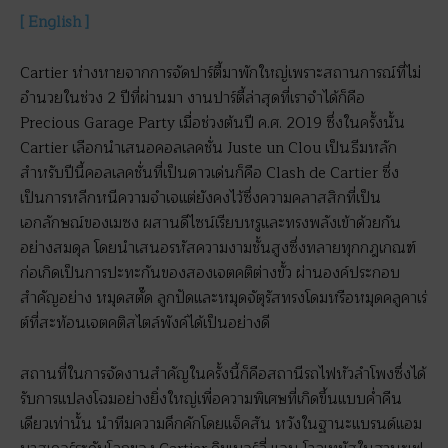
[ English ]
Cartier ห่างหายจากการจัดปาร์ตี้มาพักใหญ่เพราะสถานการณ์ที่ไม่
อำนวยในช่วง 2 ปีที่ผ่านมา งานปาร์ตี้ล่าสุดที่เราจำได้ก็คือ
Precious Garage Party เมื่อช่วงต้นปี ค.ศ. 2019 ซึ่งในครั้งนั้น
Cartier เลือกนำเสนอคอลเลคชั่น Juste un Clou เป็นธีมหลัก
สำหรับปีนี้คอลเลคชั่นที่เป็นดาวเด่นก็คือ Clash de Cartier ซึ่ง
เป็นการหลีกหนีความจำเจแต่ยังคงไว้ซึ่งความคลาสสิกที่เป็น
เอกลักษณ์ของเมซง ผสานดีไซน์เรียบหรูและทรงพลังเข้าด้วยกัน
อย่างสมดุล โดยนำเสนอรหัสความงามชั้นสูงซึ่งทลายทุกกฎเกณฑ์
ก่อเกิดเป็นการปะทะกันของสองเจตคติต่างขั้ว ผ่านองค์ประกอบ
สำคัญอย่าง หมุดสตั๊ด ลูกปัดและหมุดจัตุรัสทรงโดมหรือหมุดคลูคาเร่
ต์ที่สะท้อนเจตคติสไตล์พังค์ได้เป็นอย่างดี
สถานที่ในการจัดงานสำคัญในครั้งนี้ก็คือสถานีรถไฟหัวลำโพงซึ่งได้
รับการแปลงโฉมอย่างยิ่งใหญ่เพื่อความพิเศษที่เกิดขึ้นแบบค่ำคืน
เดียวเท่านั้น นำทีมความคึกคักโดยแจ็คสัน หวังในฐานะแบรนด์แอม